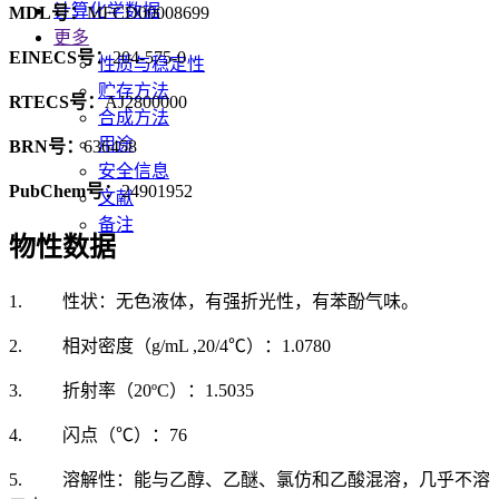
计算化学数据
MDL号：
MFCD00008699
更多
EINECS号：
204-575-0
性质与稳定性
贮存方法
RTECS号：
AJ2800000
合成方法
用途
BRN号：
636458
安全信息
PubChem号：
24901952
文献
备注
物性数据
1. 性状：无色液体，有强折光性，有苯酚气味。
2. 相对密度（g/mL ,20/4℃）：1.0780
3. 折射率（20ºC）：1.5035
4. 闪点（℃）：76
5. 溶解性：能与乙醇、乙醚、氯仿和乙酸混溶，几乎不溶