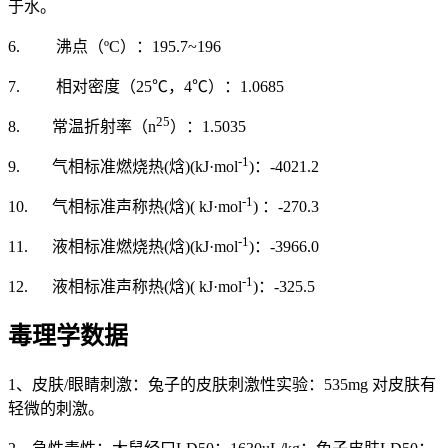
于水。
6. 沸点（ºC）：195.7~196
7. 相对密度（25℃，4℃）：1.0685
25
8. 常温折射率（n
）：1.5035
-1
9. 气相标准燃烧热(焓)(kJ·mol
)：-4021.2
-1
10. 气相标准声称热(焓)( kJ·mol
) ：-270.3
-1
11. 液相标准燃烧热(焓)(kJ·mol
)：-3966.0
-1
12. 液相标准声称热(焓)( kJ·mol
)：-325.5
毒理学数据
1、皮肤/眼睛刺激：兔子的皮肤刺激性实验：535mg 对皮肤有
轻微的刺激。