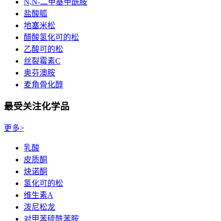
N,N-二甲基甲酰胺
盐酸胍
地塞米松
醋酸氢化可的松
乙酸可的松
丝裂霉素C
奥芬澳胺
麦角骨化醇
最受关注化学品
更多>
乳酸
皮质酮
炔诺酮
氢化可的松
维生素A
泼尼松龙
对甲苯硫酰苯胺