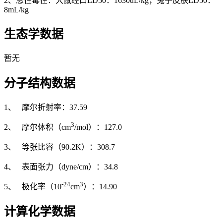
2、急性毒性：大鼠经口LD50：1630uL/kg；兔子皮肤LD50：
8mL/kg
生态学数据
暂无
分子结构数据
1、 摩尔折射率：37.59
3
2、 摩尔体积（cm
/mol）：127.0
3、 等张比容（90.2K）：308.7
4、 表面张力（dyne/cm）：34.8
-24
3
5、 极化率（10
cm
）：14.90
计算化学数据