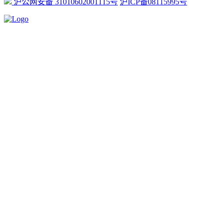
沪公网安备 31010602001115号
沪ICP备08115995号