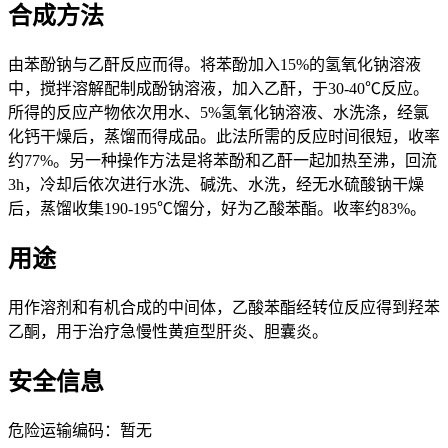
合成方法
由苯酚钠与乙酐反应而得。将苯酚加入15%的氢氧化钠溶液
中，搅拌溶解配制成酚钠溶液，加入乙酐，于30-40℃反应。
所得的反应产物依次用水、5%氢氧化钠溶液、水洗涤，经氯
化钙干燥后，蒸馏而得成品。此法所需的反应时间很短，收率
约77%。另一种操作方法是将苯酚和乙酐一起加热至沸，回流
3h，冷却后依次进行水洗、碱洗、水洗，经无水硫酸钠干燥
后，蒸馏收集190-195℃馏分，好为乙酸苯酯。收率约83%。
用途
用作溶剂和有机合成的中间体，乙酸苯酯经转位反应得到羟苯
乙酮，用于治疗急慢性黄疸型肝炎、胆囊炎。
安全信息
危险运输编码：暂无