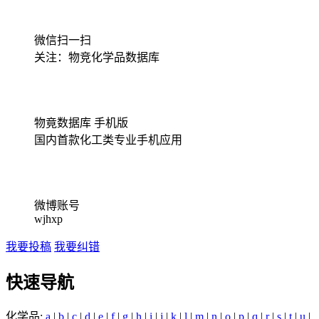
微信扫一扫
关注：物竞化学品数据库
物竟数据库 手机版
国内首款化工类专业手机应用
微博账号
wjhxp
我要投稿
我要纠错
快速导航
化学品:
a
|
b
|
c
|
d
|
e
|
f
|
g
|
h
|
i
|
j
|
k
|
l
|
m
|
n
|
o
|
p
|
q
|
r
|
s
|
t
|
u
|