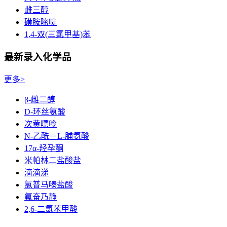
雌三醇
磺胺嘧啶
1,4-双(三氯甲基)苯
最新录入化学品
更多>
β-雌二醇
D-环丝氨酸
次黄嘌呤
N-乙酰－L-脯氨酸
17α-羟孕酮
米帕林二盐酸盐
滴滴涕
氯普马嗪盐酸
氟奋乃静
2,6-二氯苯甲酸