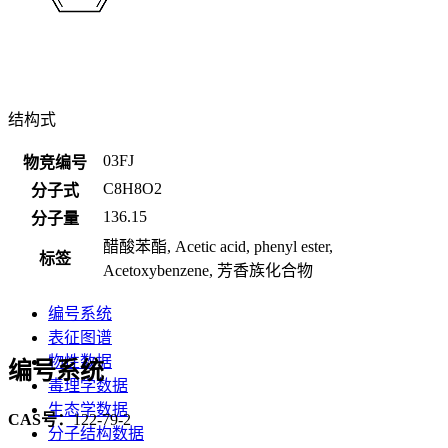
结构式
03FJ
物竞编号
C8H8O2
分子式
136.15
分子量
醋酸苯酯, Acetic acid, phenyl ester,
标签
Acetoxybenzene, 芳香族化合物
编号系统
表征图谱
物性数据
编号系统
毒理学数据
生态学数据
CAS号：
122-79-2
分子结构数据