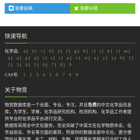
我要投稿
我要纠错
快速导航
化学品:
a
|
b
|
c
|
d
|
e
|
f
|
g
|
h
|
i
|
j
|
k
|
l
|
m
|
n
|
o
|
p
|
q
|
r
|
s
|
t
|
u
|
v
|
w
|
x
|
y
|
z
|
0
|
1
|
2
|
3
|
4
|
5
|
6
|
7
|
8
|
9
CAS号:
1
2
3
4
5
6
7
8
9
关于物竞
物竞数据库是一个全面、专业、专注，并且
免费
的中文化学品信息
库，为学生、学者、化学品研究机构、检测机构、化学品工作者提
供专业的化学品平台进行交流。
数据库采用全中文化服务，完全突破了中英文在化学物质命名、化
学品俗名、学名等方面的差异，所提供的数据全部中文化，更方便
国内从事化学、化工、材料、生物、环境等化学相关行业的工作人