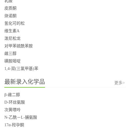
乳酸
皮质酮
炔诺酮
氢化可的松
维生素A
泼尼松龙
对甲苯硫酰苯胺
雌三醇
磺胺嘧啶
1,4-双(三氯甲基)苯
最新录入化学品
更多>
β-雌二醇
D-环丝氨酸
次黄嘌呤
N-乙酰－L-脯氨酸
17α-羟孕酮