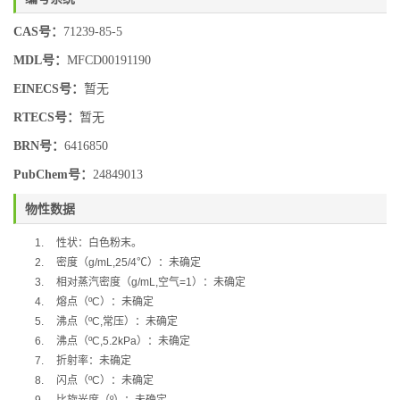
CAS号：
71239-85-5
MDL号：
MFCD00191190
EINECS号：
暂无
RTECS号：
暂无
BRN号：
6416850
PubChem号：
24849013
物性数据
1.
性状：白色粉末。
2.
密度（
g/mL,25/4
℃
）：未确定
3.
相对蒸汽密度（
g/mL,
空气
=1
）：未确定
4.
熔点（
ºC
）：未确定
5.
沸点（
ºC,
常压）：未确定
6.
沸点（
ºC,5.2kPa
）：未确定
7.
折射率：未确定
8.
闪点（
ºC
）：未确定