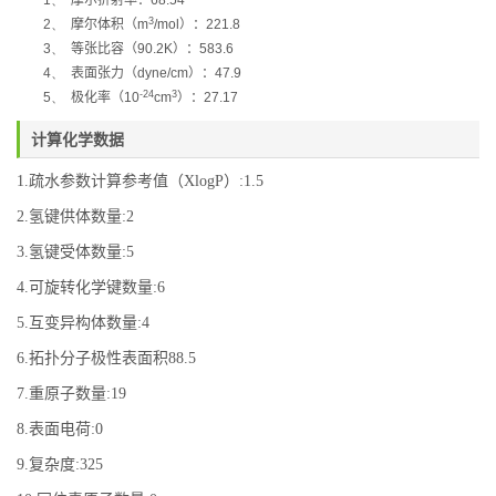
1、
摩尔折射率：
68.54
3
2、
摩尔体积（
m
/mol
）：
221.8
3、
等张比容（
90.2K
）：
583.6
4、
表面张力（
dyne/cm
）：
47.9
-24
3
5、
极化率
（
10
cm
）：
27.17
计算化学数据
1.疏水参数计算参考值（XlogP）:1.5
2.氢键供体数量:2
3.氢键受体数量:5
4.可旋转化学键数量:6
5.互变异构体数量:4
6.拓扑分子极性表面积88.5
7.重原子数量:19
8.表面电荷:0
9.复杂度:325