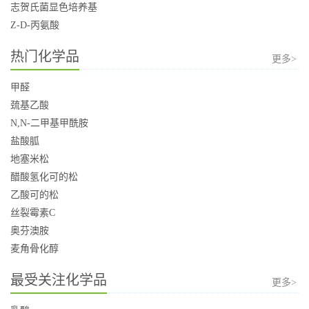
志贺氏菌显色培养基
Z-D-丙氨酸
热门化学品
更多>
甲醛
巯基乙酸
N,N-二甲基甲酰胺
盐酸胍
地塞米松
醋酸氢化可的松
乙酸可的松
丝裂霉素C
奥芬澳胺
麦角骨化醇
最受关注化学品
更多>