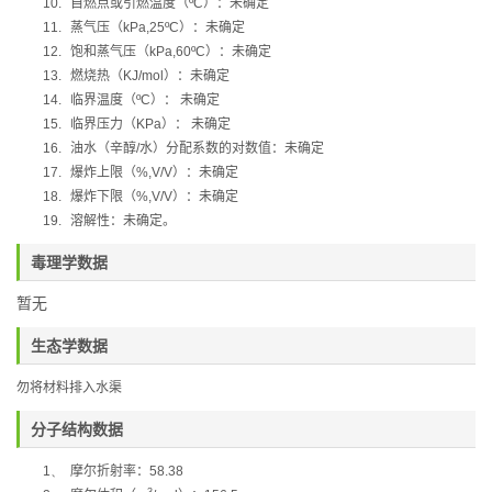
10.
自燃点或引燃温度（
ºC
）：未确定
11.
蒸气压（
kPa,25ºC
）：未确定
12.
饱和蒸气压（
kPa,60ºC
）：未确定
13.
燃烧热（
KJ/mol
）：未确定
14.
临界温度（
ºC
）：
未确定
15.
临界压力（
KPa
）：
未确定
16.
油水（辛醇
/
水）分配系数的对数值：未确定
17.
爆炸上限（
%,V/V
）：未确定
18.
爆炸下限（
%,V/V
）：未确定
19.
溶解性：未确定
。
毒理学数据
暂无
生态学数据
勿将材料排入水渠
分子结构数据
1、
摩尔折射率：
58.38
3