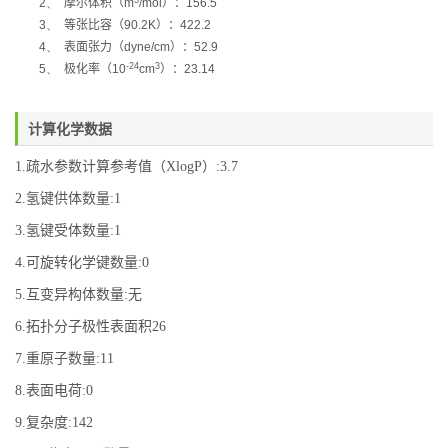
2、
摩尔体积（
m
/mol
）：
156.5
3、
等张比容（
90.2K
）：
422.2
4、
表面张力（
dyne/cm
）：
52.9
-24
3
5、
极化率
（
10
cm
）：
23.14
计算化学数据
1.疏水参数计算参考值（XlogP）:3.7
2.氢键供体数量:1
3.氢键受体数量:1
4.可旋转化学键数量:0
5.互变异构体数量:无
6.拓扑分子极性表面积26
7.重原子数量:11
8.表面电荷:0
9.复杂度:142