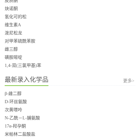
皮质酮
炔诺酮
氢化可的松
维生素A
泼尼松龙
对甲苯硫酰苯胺
雌三醇
磺胺嘧啶
1,4-双(三氯甲基)苯
最新录入化学品
更多>
β-雌二醇
D-环丝氨酸
次黄嘌呤
N-乙酰－L-脯氨酸
17α-羟孕酮
米帕林二盐酸盐