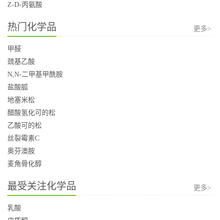
Z-D-丙氨酸
热门化学品
更多>
甲醛
巯基乙酸
N,N-二甲基甲酰胺
盐酸胍
地塞米松
醋酸氢化可的松
乙酸可的松
丝裂霉素C
奥芬澳胺
麦角骨化醇
最受关注化学品
更多>
乳酸