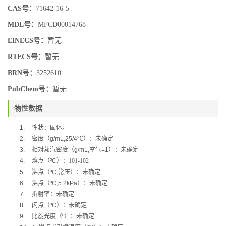
CAS号：
71642-16-5
MDL号：
MFCD00014768
EINECS号：
暂无
RTECS号：
暂无
BRN号：
3252610
PubChem号：
暂无
物性数据
1.
性状：固体。
2.
密度（
g/mL,25/4
℃
）：未确定
3.
相对蒸汽密度（
g/mL,
空气
=1
）：未确定
4.
熔点（
ºC
）：101-102
5.
沸点（
ºC,
常压）：未确定
6.
沸点（
ºC,5.2kPa
）：未确定
7.
折射率：未确定
8.
闪点（
ºC
）：未确定
9.
比旋光度（
º
）：未确定