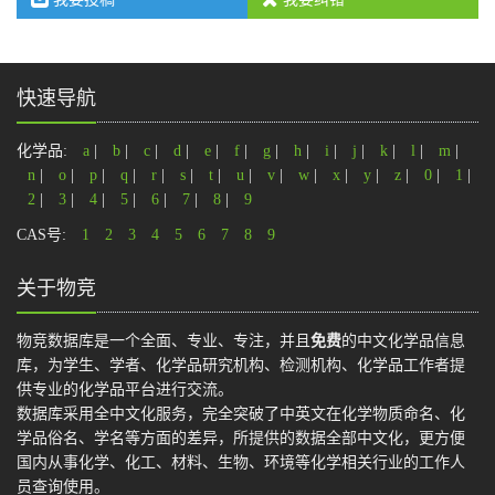
快速导航
化学品:
a
|
b
|
c
|
d
|
e
|
f
|
g
|
h
|
i
|
j
|
k
|
l
|
m
|
n
|
o
|
p
|
q
|
r
|
s
|
t
|
u
|
v
|
w
|
x
|
y
|
z
|
0
|
1
|
2
|
3
|
4
|
5
|
6
|
7
|
8
|
9
CAS号:
1
2
3
4
5
6
7
8
9
关于物竞
物竞数据库是一个全面、专业、专注，并且
免费
的中文化学品信息
库，为学生、学者、化学品研究机构、检测机构、化学品工作者提
供专业的化学品平台进行交流。
数据库采用全中文化服务，完全突破了中英文在化学物质命名、化
学品俗名、学名等方面的差异，所提供的数据全部中文化，更方便
国内从事化学、化工、材料、生物、环境等化学相关行业的工作人
员查询使用。