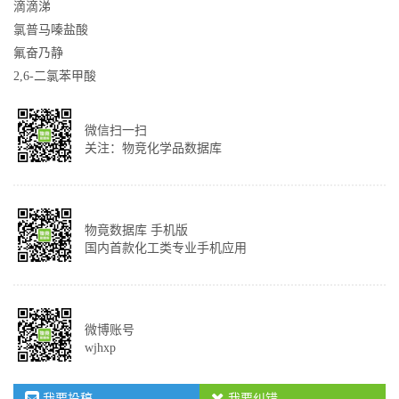
滴滴涕
氯普马嗪盐酸
氟奋乃静
2,6-二氯苯甲酸
微信扫一扫
关注：物竞化学品数据库
物竟数据库 手机版
国内首款化工类专业手机应用
微博账号
wjhxp
我要投稿
我要纠错