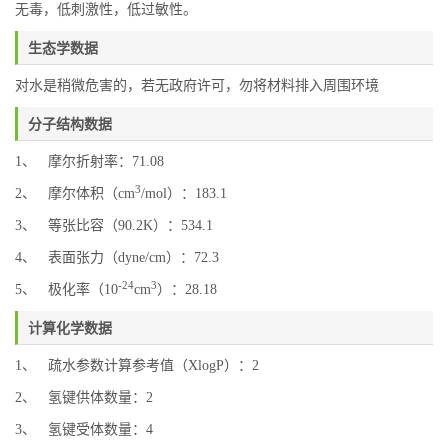
无毒，低刺激性，低过敏性。
生态学数据
对水是稍微危害的，若无政府许可，勿将材料排入周围环境
分子结构数据
1、 摩尔折射率：71.08
3
2、 摩尔体积（cm
/mol）：183.1
3、 等张比容（90.2K）：534.1
4、 表面张力（dyne/cm）：72.3
-24
3
5、 极化率（10
cm
）：28.18
计算化学数据
1、 疏水参数计算参考值（XlogP）：2
2、 氢键供体数量：2
3、 氢键受体数量：4