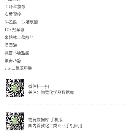
D-环丝氨酸
次黄嘌呤
N-乙酰－L-脯氨酸
17α-羟孕酮
米帕林二盐酸盐
滴滴涕
氯普马嗪盐酸
氟奋乃静
2,6-二氯苯甲酸
微信扫一扫
关注：物竞化学品数据库
物竟数据库 手机版
国内首款化工类专业手机应用