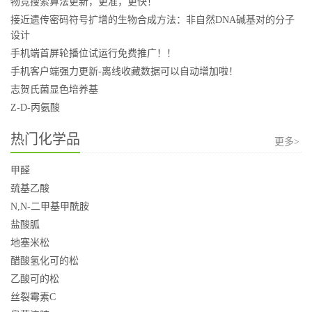
物竞搜索算法更新，更准，更快！
接近遗传密码符号扩增的生物合成方法：非自然DNA碱基对的分子
设计
手机端首屏轮播位试运行免费推广！！
手机客户端强力更新-离线收藏数据可以自动增加啦！
志贺氏菌显色培养基
Z-D-丙氨酸
热门化学品
更多>
甲醛
巯基乙酸
N,N-二甲基甲酰胺
盐酸胍
地塞米松
醋酸氢化可的松
乙酸可的松
丝裂霉素C