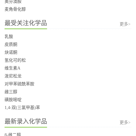
奥芬澳胺
麦角骨化醇
最受关注化学品
更多>
乳酸
皮质酮
炔诺酮
氢化可的松
维生素A
泼尼松龙
对甲苯硫酰苯胺
雌三醇
磺胺嘧啶
1,4-双(三氯甲基)苯
最新录入化学品
更多>
β-雌二醇