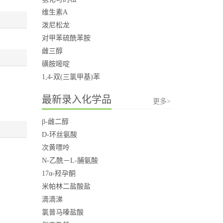
维生素A
泼尼松龙
对甲苯硫酰苯胺
雌三醇
磺胺嘧啶
1,4-双(三氯甲基)苯
最新录入化学品
更多>
β-雌二醇
D-环丝氨酸
次黄嘌呤
N-乙酰－L-脯氨酸
17α-羟孕酮
米帕林二盐酸盐
滴滴涕
氯普马嗪盐酸