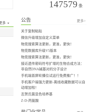
147579
条
公告
更多>
更多
关于复制粘贴
微信升级增加自定义菜单
物竞搜索算法更新，更准，更快！
物竞数据库升级V5版本
物竞搜索算法更新，更准，更快！
接近遗传密码符号扩增的生物合成方法：
非自然DNA碱基对的分子设计
手机端首屏轮播位试运行免费推广！！
手机客户端强力更新-离线收藏数据可以自
动增加啦！
志贺氏菌显色培养基
Z-D-丙氨酸
热门化学品