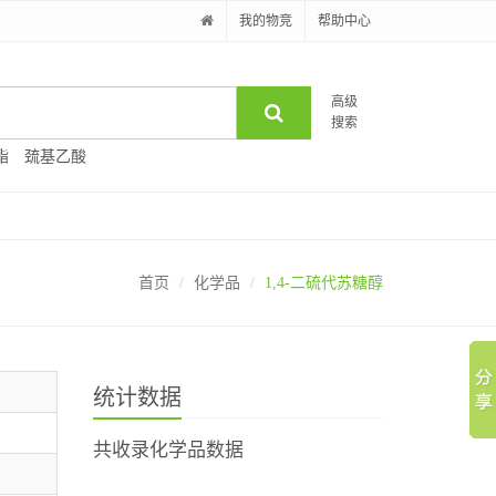
我的物竞
帮助中心
高级
搜索
酯
巯基乙酸
首页
化学品
1,4-二硫代苏糖醇
统计数据
共收录化学品数据