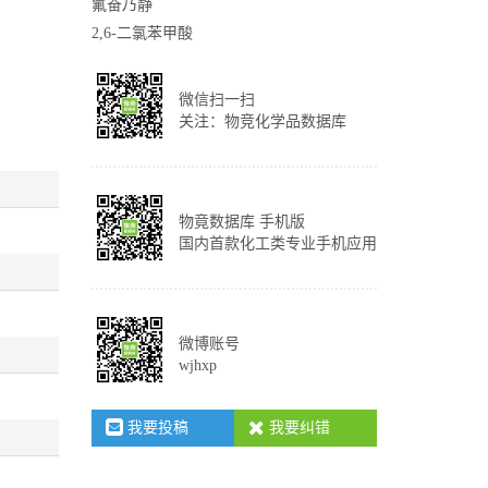
氟奋乃静
2,6-二氯苯甲酸
微信扫一扫
关注：物竞化学品数据库
物竟数据库 手机版
国内首款化工类专业手机应用
微博账号
wjhxp
我要投稿
我要纠错