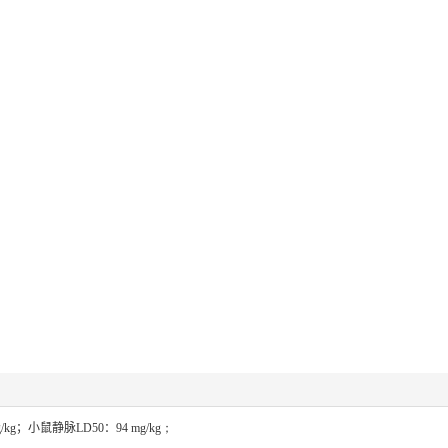
/kg
；
小鼠静脉
LD50
：
94 mg/kg；