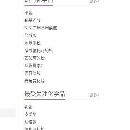
更多>
甲醛
巯基乙酸
N,N-二甲基甲酰胺
盐酸胍
地塞米松
醋酸氢化可的松
乙酸可的松
丝裂霉素C
奥芬澳胺
麦角骨化醇
最受关注化学品
更多>
乳酸
皮质酮
炔诺酮
氢化可的松