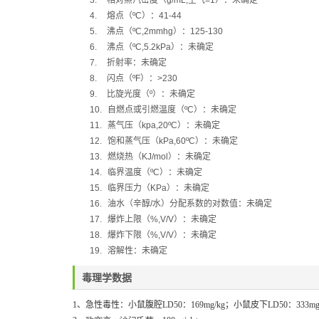
3.
相对蒸汽密度（
g/mL,
空气
=1
）：未确定
4.
熔点（
ºC
）：
41-44
5.
沸点（
ºC,2mmhg
）：
125-130
6.
沸点（
ºC,5.2kPa
）：未确定
7.
折射率：未确定
8.
闪点（
ºF
）：
>230
9.
比旋光度（
º
）：未确定
10.
自燃点或引燃温度（
ºC
）：未确定
11.
蒸气压（
kpa,20ºC
）：未确定
12.
饱和蒸气压（
kPa,60ºC
）：未确定
13.
燃烧热（
KJ/mol
）：未确定
14.
临界温度（
ºC
）：未确定
15.
临界压力（
KPa
）：未确定
16.
油水（辛醇
/
水）分配系数的对数值：未确定
17.
爆炸上限（
%,V/V
）：未确定
18.
爆炸下限（
%,V/V
）：未确定
19.
溶解性：未确定
毒理学数据
1、急性毒性：
小鼠腹腔
LD50
：
169mg/kg
；小鼠皮下
LD50
：
333mg