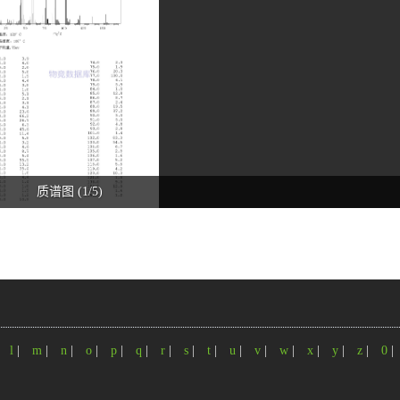
质谱图 (1/5)
|
l
|
m
|
n
|
o
|
p
|
q
|
r
|
s
|
t
|
u
|
v
|
w
|
x
|
y
|
z
|
0
|