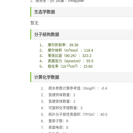
2、致突变：沙门氏菌：
100ug/plate
生态学数据
暂无
分子结构数据
1
、
摩尔折射率：
39.36
3
2
、
摩尔体积
（
m
/mol
）
：
118.4
3
、
等张比容（
90.2K
）：
323.2
4
、
表面张力
（
dyne/cm
）
：
55.5
-24
3
5
、
极化率
（
10
cm
）
：
15.60
计算化学数据
1、
疏水参数计算参考值（
XlogP
）：
-0.4
2、
氢键供体数量：
2
3、
氢键受体数量：
2
4、
可旋转化学键数量：
3
5、
拓扑分子极性表面积（
TPSA
）：
40.5
6、
重原子数：
8
7、
表面电荷：
0