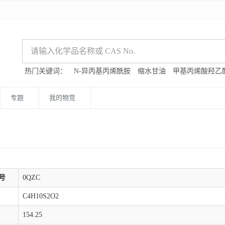
热门关键词：
N-异丙基丙烯酰胺
缩水甘油
甲基丙烯酸羟乙
专题
我的物竞
号
0QZC
C4H10S2O2
154.25