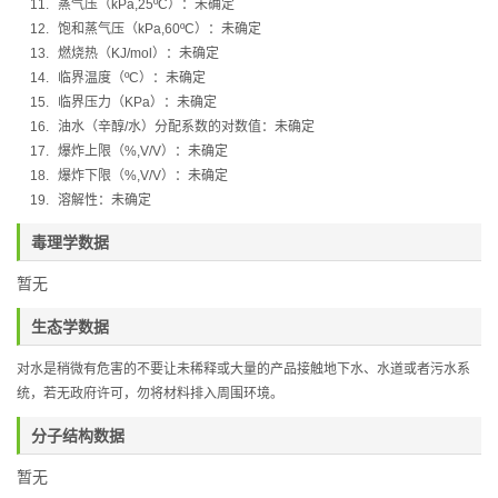
11.
蒸气压（
kPa,25ºC
）：
未确定
12.
饱和蒸气压（
kPa,60ºC
）：
未确定
13.
燃烧热（
KJ/mol
）：
未确定
14.
临界温度（
ºC
）：未确定
15.
临界压力（
KPa
）：未确定
16.
油水（辛醇
/
水）分配系数的对数值：未确定
17.
爆炸上限（
%,V/V
）：未确定
18.
爆炸下限（
%,V/V
）：未确定
19.
溶解性：未确定
毒理学数据
暂无
生态学数据
对水是稍微有危害的不要让未稀释或大量的产品接触地下水、水道或者污水系
统，若无政府许可，勿将材料排入周围环境。
分子结构数据
暂无