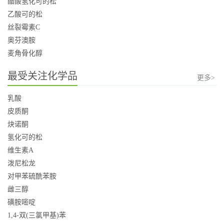
醋酸氢化可的松
乙酸可的松
丝裂霉素C
奥芬澳胺
麦角骨化醇
最受关注化学品
更多>
乳酸
皮质酮
炔诺酮
氢化可的松
维生素A
泼尼松龙
对甲苯硫酰苯胺
雌三醇
磺胺嘧啶
1,4-双(三氯甲基)苯