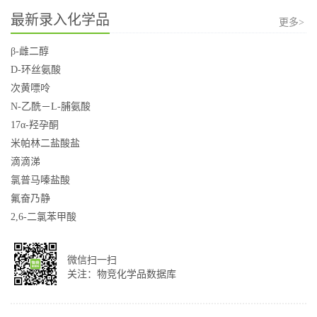
最新录入化学品
更多>
β-雌二醇
D-环丝氨酸
次黄嘌呤
N-乙酰－L-脯氨酸
17α-羟孕酮
米帕林二盐酸盐
滴滴涕
氯普马嗪盐酸
氟奋乃静
2,6-二氯苯甲酸
微信扫一扫
关注：物竞化学品数据库