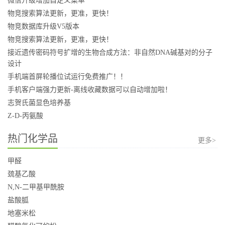
微信升级增加自定义菜单
物竞搜索算法更新，更准，更快！
物竞数据库升级V5版本
物竞搜索算法更新，更准，更快！
接近遗传密码符号扩增的生物合成方法：非自然DNA碱基对的分子
设计
手机端首屏轮播位试运行免费推广！！
手机客户端强力更新-离线收藏数据可以自动增加啦！
志贺氏菌显色培养基
Z-D-丙氨酸
热门化学品
更多>
甲醛
巯基乙酸
N,N-二甲基甲酰胺
盐酸胍
地塞米松