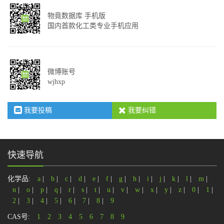
物竟数据库 手机版
国内首款化工类专业手机应用
微博账号
wjhxp
我要投稿
我要纠错
快速导航
化学品:
a
|
b
|
c
|
d
|
e
|
f
|
g
|
h
|
i
|
j
|
k
|
l
|
m
|
n
|
o
|
p
|
q
|
r
|
s
|
t
|
u
|
v
|
w
|
x
|
y
|
z
|
0
|
1
|
2
|
3
|
4
|
5
|
6
|
7
|
8
|
9
CAS号:
1
2
3
4
5
6
7
8
9