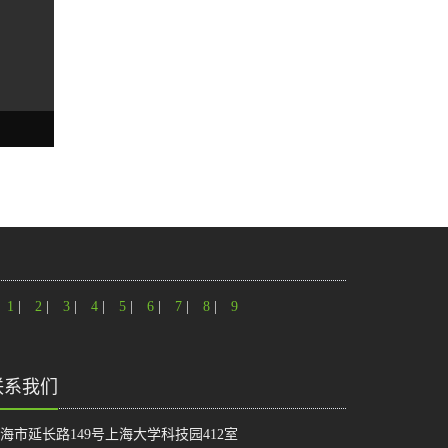
1
|
2
|
3
|
4
|
5
|
6
|
7
|
8
|
9
联系我们
海市延长路149号上海大学科技园412室