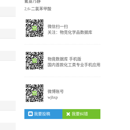
氟奋乃静
2,6-二氯苯甲酸
微信扫一扫
关注：物竞化学品数据库
物竟数据库 手机版
国内首款化工类专业手机应用
微博账号
wjhxp
我要投稿
我要纠错