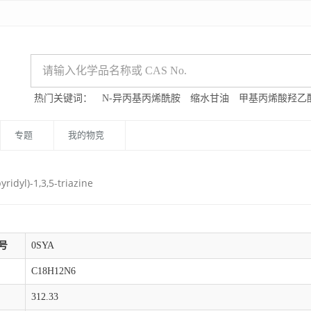
热门关键词：
N-异丙基丙烯酰胺
缩水甘油
甲基丙烯酸羟乙
专题
我的物竞
pyridyl)-1,3,5-triazine
号
0SYA
C18H12N6
312.33