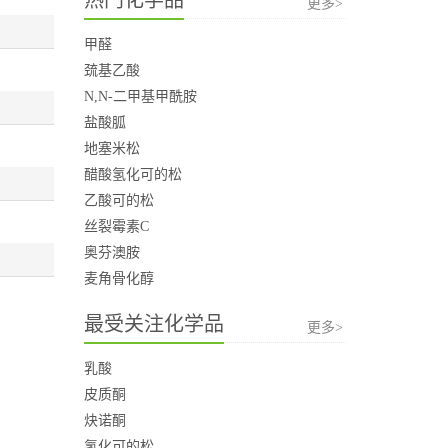
更多>
甲醛
巯基乙酸
N,N-二甲基甲酰胺
盐酸胍
地塞米松
醋酸氢化可的松
乙酸可的松
丝裂霉素C
奥芬澳胺
麦角骨化醇
最受关注化学品
更多>
乳酸
皮质酮
炔诺酮
氢化可的松