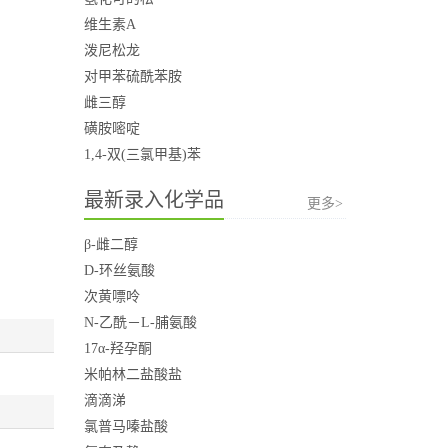
维生素A
泼尼松龙
对甲苯硫酰苯胺
雌三醇
磺胺嘧啶
1,4-双(三氯甲基)苯
最新录入化学品
更多>
β-雌二醇
D-环丝氨酸
次黄嘌呤
N-乙酰－L-脯氨酸
17α-羟孕酮
米帕林二盐酸盐
滴滴涕
氯普马嗪盐酸