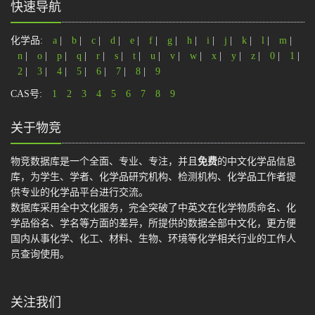
快速导航
化学品:
a
|
b
|
c
|
d
|
e
|
f
|
g
|
h
|
i
|
j
|
k
|
l
|
m
|
n
|
o
|
p
|
q
|
r
|
s
|
t
|
u
|
v
|
w
|
x
|
y
|
z
|
0
|
1
|
2
|
3
|
4
|
5
|
6
|
7
|
8
|
9
CAS号:
1
2
3
4
5
6
7
8
9
关于物竞
物竞数据库是一个全面、专业、专注，并且
免费
的中文化学品信息
库，为学生、学者、化学品研究机构、检测机构、化学品工作者提
供专业的化学品平台进行交流。
数据库采用全中文化服务，完全突破了中英文在化学物质命名、化
学品俗名、学名等方面的差异，所提供的数据全部中文化，更方便
国内从事化学、化工、材料、生物、环境等化学相关行业的工作人
员查询使用。
关注我们