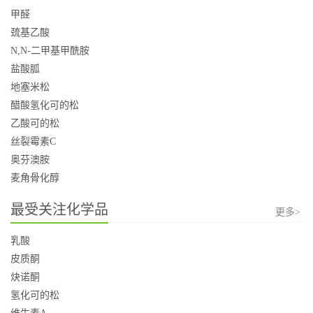
甲醛
巯基乙酸
N,N-二甲基甲酰胺
盐酸胍
地塞米松
醋酸氢化可的松
乙酸可的松
丝裂霉素C
奥芬澳胺
麦角骨化醇
最受关注化学品
更多>
乳酸
皮质酮
炔诺酮
氢化可的松