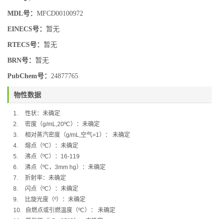
MDL号：
MFCD00100972
EINECS号：
暂无
RTECS号：
暂无
BRN号：
暂无
PubChem号：
24877765
物性数据
1.
性状：未确定
2.
密度（
g/mL,20ºC
）：
未确定
3.
相对蒸汽密度（
g/mL,
空气
=1
）：
未确定
4.
熔点（
ºC
）：
未确定
5.
沸点（
ºC
）：
16-119
6.
沸点（
ºC
，
3mm hg
）：未确定
7.
折射率：未确定
8.
闪点（
ºC
）：
未确定
9.
比旋光度（
º
）：
未确定
10.
自燃点或引燃温度（
ºC
）：
未确定