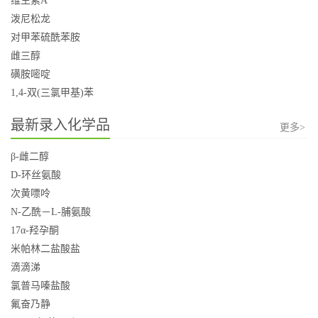
维生素A
泼尼松龙
对甲苯硫酰苯胺
雌三醇
磺胺嘧啶
1,4-双(三氯甲基)苯
最新录入化学品
更多>
β-雌二醇
D-环丝氨酸
次黄嘌呤
N-乙酰－L-脯氨酸
17α-羟孕酮
米帕林二盐酸盐
滴滴涕
氯普马嗪盐酸
氟奋乃静