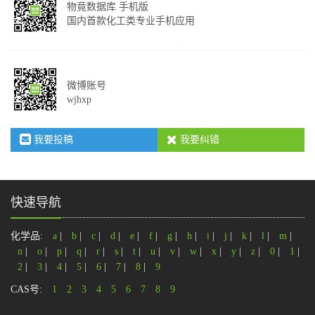
物竟数据库 手机版
国内首款化工类专业手机应用
微博账号
wjhxp
我要投稿
我要纠错
快速导航
化学品:
a
|
b
|
c
|
d
|
e
|
f
|
g
|
h
|
i
|
j
|
k
|
l
|
m
|
n
|
o
|
p
|
q
|
r
|
s
|
t
|
u
|
v
|
w
|
x
|
y
|
z
|
0
|
1
|
2
|
3
|
4
|
5
|
6
|
7
|
8
|
9
CAS号:
1
2
3
4
5
6
7
8
9