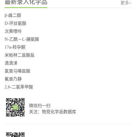
最新录入化学品
更多>
β-雌二醇
D-环丝氨酸
次黄嘌呤
N-乙酰－L-脯氨酸
17α-羟孕酮
米帕林二盐酸盐
滴滴涕
氯普马嗪盐酸
氟奋乃静
2,6-二氯苯甲酸
微信扫一扫
关注：物竞化学品数据库