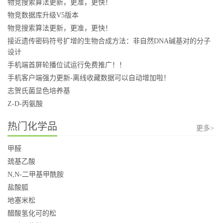
物竞搜索算法更新，更准，更快！
物竞数据库升级V5版本
物竞搜索算法更新，更准，更快！
接近遗传密码符号扩增的生物合成方法：非自然DNA碱基对的分子
设计
手机端首屏轮播位试运行免费推广！！
手机客户端强力更新-离线收藏数据可以自动增加啦！
志贺氏菌显色培养基
Z-D-丙氨酸
热门化学品
更多>
甲醛
巯基乙酸
N,N-二甲基甲酰胺
盐酸胍
地塞米松
醋酸氢化可的松