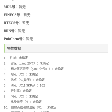
MDL号：
暂无
EINECS号：
暂无
RTECS号：
暂无
BRN号：
暂无
PubChem号：
暂无
物性数据
1.
性状：未确定
2.
密度（
g/mL,20
℃
）：未确定
3.
相对蒸汽密度（
g/mL,
空气
=1
）：未确定
4.
熔点（
ºC
）：未确定
5.
沸点（
ºC,
常压）：未确定
6.
沸点（
ºC,1.3KPa
）：
162
7.
折射率：未确定
8.
闪点（
ºC
）：未确定
9.
比旋光度（
º
）：未确定
10.
自燃点或引燃温度（
ºC
）：未确定