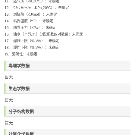
11.
蒸气压（
Pa,20ºC
）：未确定
12.
饱和蒸气压（
KPa,20ºC
）：未确定
13.
燃烧热（
KJ/mol
）：未确定
14.
临界温度（
ºC
）：未确定
15.
临界压力（
KPa
）：未确定
16.
油水（辛醇
/
水）分配系数的对数值：未确定
17.
爆炸上限（
%,V/V
）：未确定
18.
爆炸下限（
%,V/V
）：未确定
19.
溶解性：未确定
毒理学数据
暂无
生态学数据
暂无
分子结构数据
暂无
计算化学数据