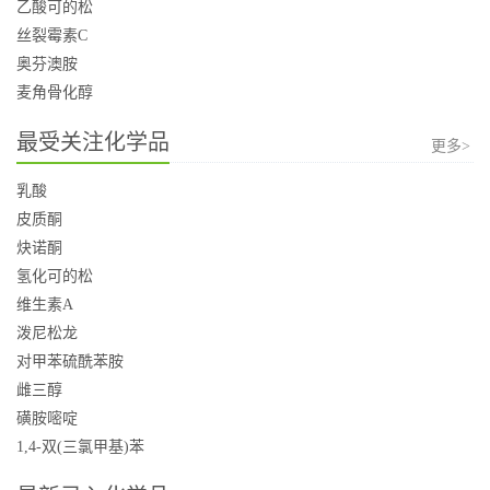
乙酸可的松
丝裂霉素C
奥芬澳胺
麦角骨化醇
最受关注化学品
更多>
乳酸
皮质酮
炔诺酮
氢化可的松
维生素A
泼尼松龙
对甲苯硫酰苯胺
雌三醇
磺胺嘧啶
1,4-双(三氯甲基)苯