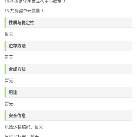
14.不确定化学键立构中心数量:0
15.共价键单元数量:1
性质与稳定性
暂无
贮存方法
暂无
合成方法
暂无
用途
暂无
安全信息
危险运输编码：暂无
危险品标志：暂无