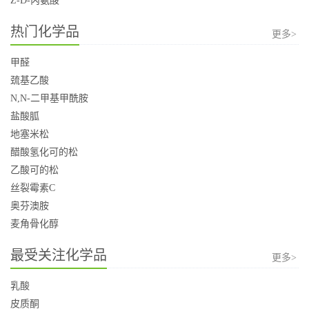
Z-D-丙氨酸
热门化学品
更多>
甲醛
巯基乙酸
N,N-二甲基甲酰胺
盐酸胍
地塞米松
醋酸氢化可的松
乙酸可的松
丝裂霉素C
奥芬澳胺
麦角骨化醇
最受关注化学品
更多>
乳酸
皮质酮