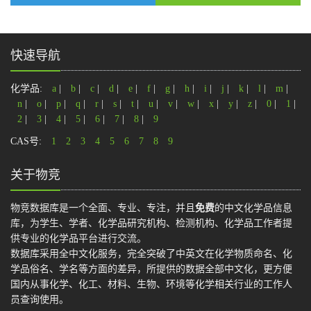
快速导航
化学品:
a
|
b
|
c
|
d
|
e
|
f
|
g
|
h
|
i
|
j
|
k
|
l
|
m
|
n
|
o
|
p
|
q
|
r
|
s
|
t
|
u
|
v
|
w
|
x
|
y
|
z
|
0
|
1
|
2
|
3
|
4
|
5
|
6
|
7
|
8
|
9
CAS号:
1
2
3
4
5
6
7
8
9
关于物竞
物竞数据库是一个全面、专业、专注，并且
免费
的中文化学品信息
库，为学生、学者、化学品研究机构、检测机构、化学品工作者提
供专业的化学品平台进行交流。
数据库采用全中文化服务，完全突破了中英文在化学物质命名、化
学品俗名、学名等方面的差异，所提供的数据全部中文化，更方便
国内从事化学、化工、材料、生物、环境等化学相关行业的工作人
员查询使用。