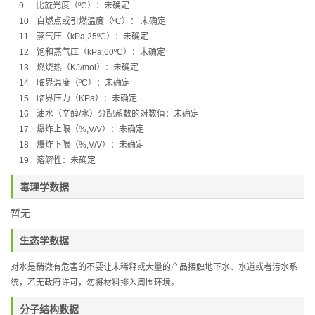
9.
比旋光度（
ºC
）：
未确定
10.
自燃点或引燃温度（
ºC
）：
未确定
11.
蒸气压（
kPa,25ºC
）：
未确定
12.
饱和蒸气压（
kPa,60ºC
）：
未确定
13.
燃烧热（
KJ/mol
）：
未确定
14.
临界温度（
ºC
）：未确定
15.
临界压力（
KPa
）：未确定
16.
油水（辛醇
/
水）分配系数的对数值：未确定
17.
爆炸上限（
%,V/V
）：未确定
18.
爆炸下限（
%,V/V
）：未确定
19.
溶解性：未确定
毒理学数据
暂无
生态学数据
对水是稍微有危害的不要让未稀释或大量的产品接触地下水、水道或者污水系
统，若无政府许可，勿将材料排入周围环境。
分子结构数据