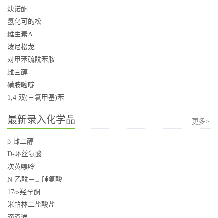
炔诺酮
氢化可的松
维生素A
泼尼松龙
对甲苯硫酰苯胺
雌三醇
磺胺嘧啶
1,4-双(三氯甲基)苯
最新录入化学品
更多>
β-雌二醇
D-环丝氨酸
次黄嘌呤
N-乙酰－L-脯氨酸
17α-羟孕酮
米帕林二盐酸盐
滴滴涕