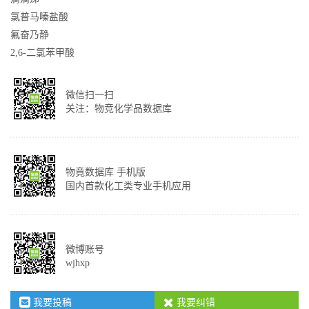
氯普马嗪盐酸
氟奋乃静
2,6-二氯苯甲酸
微信扫一扫
关注：物竞化学品数据库
物竟数据库 手机版
国内首款化工类专业手机应用
微博账号
wjhxp
我要投稿
我要纠错