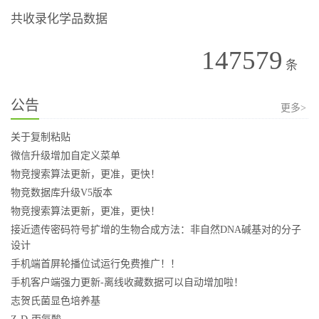
共收录化学品数据
147579
条
公告
更多>
关于复制粘贴
微信升级增加自定义菜单
物竞搜索算法更新，更准，更快！
物竞数据库升级V5版本
物竞搜索算法更新，更准，更快！
接近遗传密码符号扩增的生物合成方法：非自然DNA碱基对的分子
设计
手机端首屏轮播位试运行免费推广！！
手机客户端强力更新-离线收藏数据可以自动增加啦！
志贺氏菌显色培养基