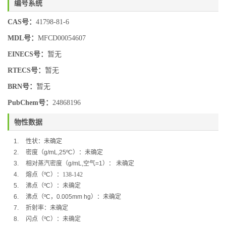
编号系统
CAS号：
41798-81-6
MDL号：
MFCD00054607
EINECS号：
暂无
RTECS号：
暂无
BRN号：
暂无
PubChem号：
24868196
物性数据
1.
性状：未确定
2.
密度（
g/mL,25ºC
）：
未确定
3.
相对蒸汽密度（
g/mL,
空气
=1
）：
未确定
4.
熔点（
ºC
）：
138-142
5.
沸点（
ºC
）：未确定
6.
沸点（
ºC
，
0.005mm hg
）：未确定
7.
折射率：未确定
8.
闪点（
ºC
）：
未确定