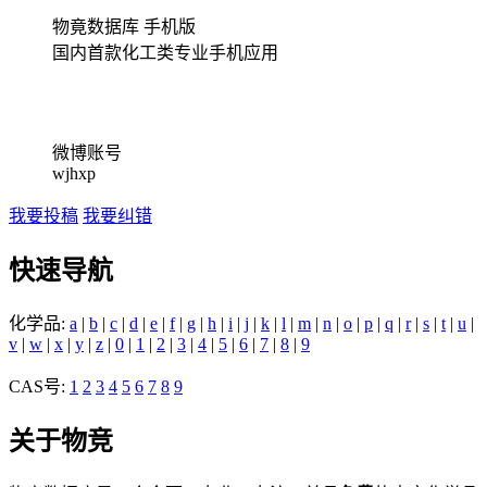
物竟数据库 手机版
国内首款化工类专业手机应用
微博账号
wjhxp
我要投稿
我要纠错
快速导航
化学品:
a
|
b
|
c
|
d
|
e
|
f
|
g
|
h
|
i
|
j
|
k
|
l
|
m
|
n
|
o
|
p
|
q
|
r
|
s
|
t
|
u
|
v
|
w
|
x
|
y
|
z
|
0
|
1
|
2
|
3
|
4
|
5
|
6
|
7
|
8
|
9
CAS号:
1
2
3
4
5
6
7
8
9
关于物竞