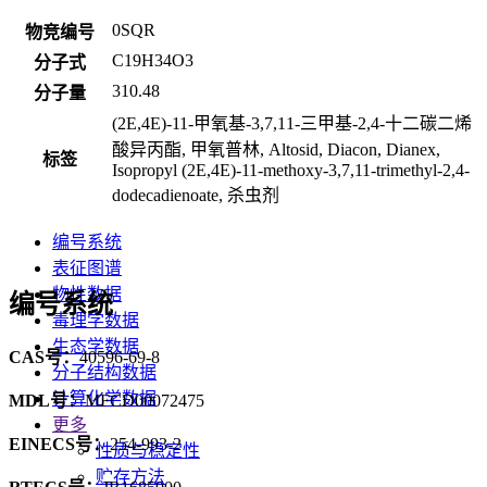
0SQR
物竞编号
C19H34O3
分子式
310.48
分子量
(2E,4E)-11-甲氧基-3,7,11-三甲基-2,4-十二碳二烯
酸异丙酯, 甲氧普林, Altosid, Diacon, Dianex,
标签
Isopropyl (2E,4E)-11-methoxy-3,7,11-trimethyl-2,4-
dodecadienoate, 杀虫剂
编号系统
表征图谱
物性数据
编号系统
毒理学数据
生态学数据
CAS号：
40596-69-8
分子结构数据
计算化学数据
MDL号：
MFCD00072475
更多
EINECS号：
254-993-2
性质与稳定性
贮存方法