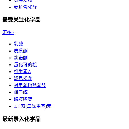
奥芬澳胺
麦角骨化醇
最受关注化学品
更多>
乳酸
皮质酮
炔诺酮
氢化可的松
维生素A
泼尼松龙
对甲苯硫酰苯胺
雌三醇
磺胺嘧啶
1,4-双(三氯甲基)苯
最新录入化学品