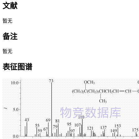
文献
暂无
备注
暂无
表征图谱