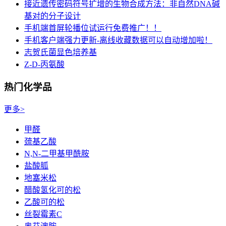
接近遗传密码符号扩增的生物合成方法：非自然DNA碱
基对的分子设计
手机端首屏轮播位试运行免费推广！！
手机客户端强力更新-离线收藏数据可以自动增加啦！
志贺氏菌显色培养基
Z-D-丙氨酸
热门化学品
更多>
甲醛
巯基乙酸
N,N-二甲基甲酰胺
盐酸胍
地塞米松
醋酸氢化可的松
乙酸可的松
丝裂霉素C