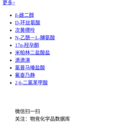
更多>
β-雌二醇
D-环丝氨酸
次黄嘌呤
N-乙酰－L-脯氨酸
17α-羟孕酮
米帕林二盐酸盐
滴滴涕
氯普马嗪盐酸
氟奋乃静
2,6-二氯苯甲酸
微信扫一扫
关注：物竞化学品数据库