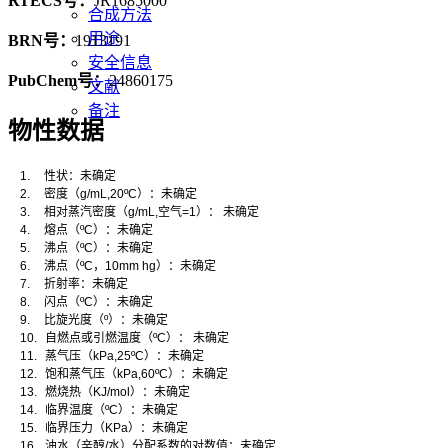
RTECS号：
JR1685000
合成方法
用途
BRN号：
1913191
安全信息
PubChem号：
24860175
文献
备注
物性数据
1.
性状：未确定
2.
密度（
g/mL,20ºC
）：
未确定
3.
相对蒸汽密度（
g/mL,
空气
=1
）：
未确定
4.
熔点（
ºC
）：
未确定
5.
沸点（
ºC
）：未确定
6.
沸点（
ºC
，
10mm hg
）：未确定
7.
折射率：未确定
8.
闪点（
ºC
）：
未确定
9.
比旋光度（
º
）：
未确定
10.
自燃点或引燃温度（
ºC
）：
未确定
11.
蒸气压（
kPa,25ºC
）：
未确定
12.
饱和蒸气压（
kPa,60ºC
）：
未确定
13.
燃烧热（
KJ/mol
）：
未确定
14.
临界温度（
ºC
）：未确定
15.
临界压力（
KPa
）：未确定
16.
油水（辛醇
/
水）分配系数的对数值：未确定