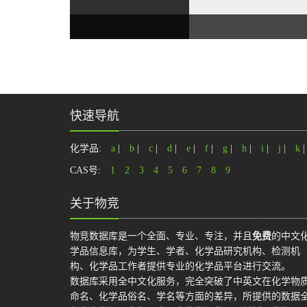
快速导航
化学品:
a
|
b
|
c
|
d
|
e
|
f
|
g
|
h
|
i
|
j
|
k
CAS号:
1
2
3
4
5
6
7
8
9
关于物竞
物竞数据库是一个全面、专业、专注，并且
免费
的中文
学品信息库，为学生、学者、化学品研究机构、检测机
构、化学品工作者提供专业的化学品平台进行交流。
数据库采用全中文化服务，完全突破了中英文在化学物
命名、化学品俗名、学名等方面的差异，所提供的数据