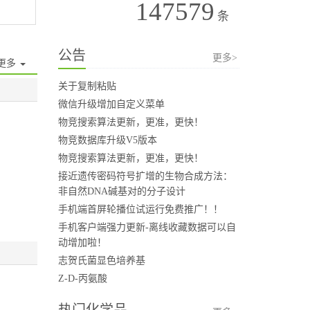
147579
条
公告
更多>
更多
关于复制粘贴
微信升级增加自定义菜单
物竞搜索算法更新，更准，更快！
物竞数据库升级V5版本
物竞搜索算法更新，更准，更快！
接近遗传密码符号扩增的生物合成方法：
非自然DNA碱基对的分子设计
手机端首屏轮播位试运行免费推广！！
手机客户端强力更新-离线收藏数据可以自
动增加啦！
志贺氏菌显色培养基
Z-D-丙氨酸
热门化学品