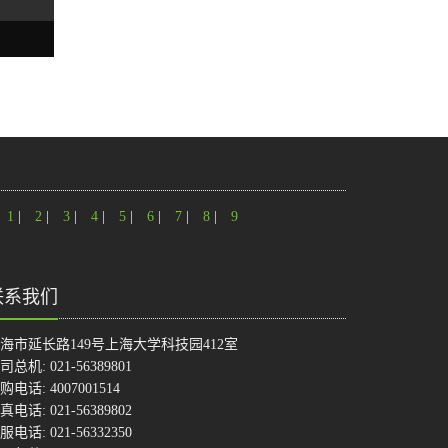
1
|
2
|
3
|
4
|
5
|
6
|
7
|
8
|
9
联系我们
海市延长路149号上海大学科技园412室
司总机: 021-56389801
购电话: 4007001514
真电话: 021-56389802
服电话: 021-56332350