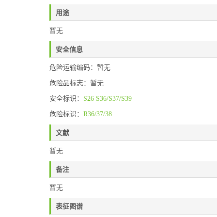
用途
暂无
安全信息
危险运输编码：暂无
危险品标志：暂无
安全标识：
S26
S36/S37/S39
危险标识：
R36/37/38
文献
暂无
备注
暂无
表征图谱