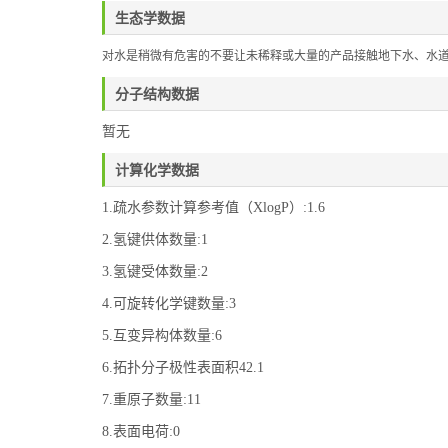
生态学数据
对水是稍微有危害的不要让未稀释或大量的产品接触地下水、水
分子结构数据
暂无
计算化学数据
1.疏水参数计算参考值（XlogP）:1.6
2.氢键供体数量:1
3.氢键受体数量:2
4.可旋转化学键数量:3
5.互变异构体数量:6
6.拓扑分子极性表面积42.1
7.重原子数量:11
8.表面电荷:0