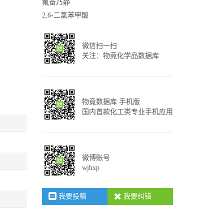
氟奋乃静
2,6-二氯苯甲酸
微信扫一扫
关注：物竞化学品数据库
物竟数据库 手机版
国内首款化工类专业手机应用
微博账号
wjhxp
我要投稿
我要纠错