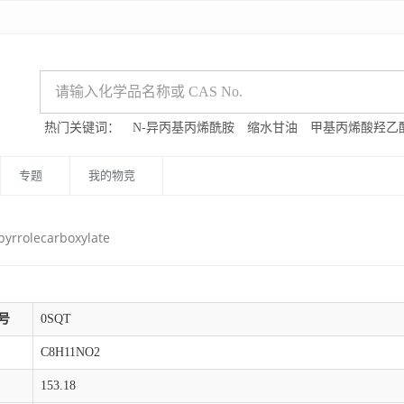
热门关键词：
N-异丙基丙烯酰胺
缩水甘油
甲基丙烯酸羟乙
专题
我的物竞
pyrrolecarboxylate
号
0SQT
C8H11NO2
153.18