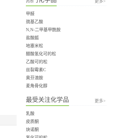
更多>
甲醛
巯基乙酸
N,N-二甲基甲酰胺
盐酸胍
地塞米松
醋酸氢化可的松
乙酸可的松
丝裂霉素C
奥芬澳胺
麦角骨化醇
最受关注化学品
更多>
乳酸
皮质酮
炔诺酮
氢化可的松