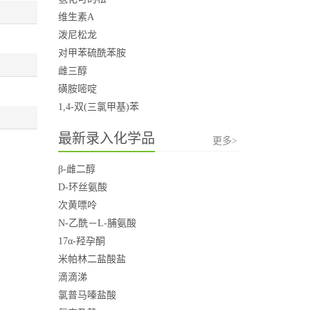
维生素A
泼尼松龙
对甲苯硫酰苯胺
雌三醇
磺胺嘧啶
1,4-双(三氯甲基)苯
最新录入化学品
更多>
β-雌二醇
D-环丝氨酸
次黄嘌呤
N-乙酰－L-脯氨酸
17α-羟孕酮
米帕林二盐酸盐
滴滴涕
氯普马嗪盐酸