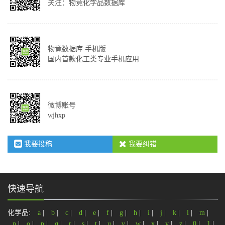
关注：物竞化学品数据库
物竟数据库 手机版
国内首款化工类专业手机应用
微博账号
wjhxp
我要投稿
我要纠错
快速导航
化学品:
a
|
b
|
c
|
d
|
e
|
f
|
g
|
h
|
i
|
j
|
k
|
l
|
m
|
n
|
o
|
p
|
q
|
r
|
s
|
t
|
u
|
v
|
w
|
x
|
y
|
z
|
0
|
1
|