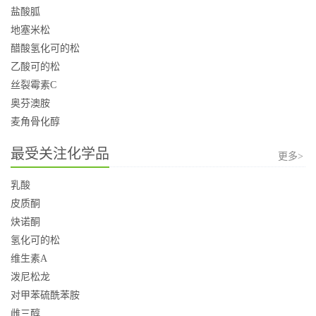
盐酸胍
地塞米松
醋酸氢化可的松
乙酸可的松
丝裂霉素C
奥芬澳胺
麦角骨化醇
最受关注化学品
更多>
乳酸
皮质酮
炔诺酮
氢化可的松
维生素A
泼尼松龙
对甲苯硫酰苯胺
雌三醇