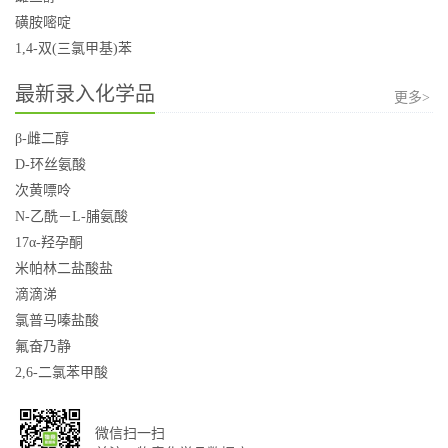
磺胺嘧啶
1,4-双(三氯甲基)苯
最新录入化学品
更多>
β-雌二醇
D-环丝氨酸
次黄嘌呤
N-乙酰－L-脯氨酸
17α-羟孕酮
米帕林二盐酸盐
滴滴涕
氯普马嗪盐酸
氟奋乃静
2,6-二氯苯甲酸
微信扫一扫