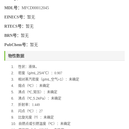
MDL号：
MFCD00012045
EINECS号：
暂无
RTECS号：
暂无
BRN号：
暂无
PubChem号：
暂无
物性数据
1.
性状：液体。
2.
密度（
g/mL,25/4
℃
）：0.907
3.
相对蒸汽密度（
g/mL,
空气
=1
）：未确定
4.
熔点（
ºC
）：未确定
5.
沸点（
ºC,
常压）：未确定
6.
沸点（
ºC,5.2kPa
）：未确定
7.
折射率：1.449
8.
闪点（
ºC
）：27
9.
比旋光度（
º
）：未确定
10.
自燃点或引燃温度（
ºC
）：未确定