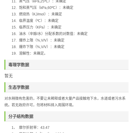
11.
蒸气压（
kPa,25ºC
）：未确定
12.
饱和蒸气压（
kPa,60ºC
）：未确定
13.
燃烧热（
KJ/mol
）：未确定
14.
临界温度（
ºC
）：未确定
15.
临界压力（
KPa
）：未确定
16.
油水（辛醇
/
水）分配系数的对数值：未确定
17.
爆炸上限（
%,V/V
）：未确定
18.
爆炸下限（
%,V/V
）：未确定
19.
溶解性：未确定。
毒理学数据
暂无
生态学数据
对水稍微有危害的，不要让未稀释或者大量产品接触地下水，水道或者污水系
统。若无政府许可，勿将材料排入周围环境。
分子结构数据
1
、
摩尔折射率：
43.47