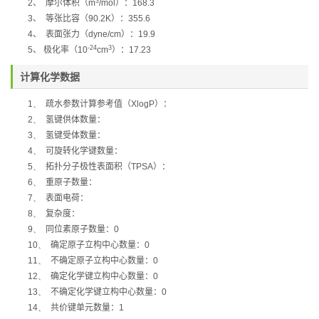
3
2
、
摩尔体积（
m
/mol
）：
168.3
3
、
等张比容（
90.2K
）：
355.6
4
、
表面张力（
dyne/cm
）：
19.9
-24
3
5
、
极化率（
10
cm
）：
17.23
计算化学数据
1、
疏水参数计算参考值（
XlogP
）：
2、
氢键供体数量：
3、
氢键受体数量：
4、
可旋转化学键数量：
5、
拓扑分子极性表面积（
TPSA
）：
6、
重原子数量：
7、
表面电荷：
8、
复杂度：
9、
同位素原子数量：
0
10、
确定原子立构中心数量：
0
11、
不确定原子立构中心数量：
0
12、
确定化学键立构中心数量：
0
13、
不确定化学键立构中心数量：
0
14、
共价键单元数量：
1