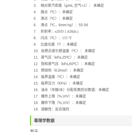
3.
相对蒸汽密度（
g/mL,
空气
=1
）：
未确定
4.
熔点（
ºC
）：
未确定
5.
沸点（
ºC
）：未确定
6.
沸点（
ºC
，
6mm hg
）：
55-56
7.
折射率：
n
20/D
1.428(lit.)
8.
闪点（
ºC
）：
155 °F
9.
比旋光度（
º
）：
未确定
10.
自燃点或引燃温度（
ºC
）：
未确定
11.
蒸气压（
kPa,25ºC
）：
未确定
12.
饱和蒸气压（
kPa,60ºC
）：
未确定
13.
燃烧热（
KJ/mol
）：
未确定
14.
临界温度（
ºC
）：未确定
15.
临界压力（
KPa
）：未确定
16.
油水（辛醇
/
水）分配系数的对数值：未确定
17.
爆炸上限（
%,V/V
）：未确定
18.
爆炸下限（
%,V/V
）：未确定
19.
溶解性：反应强烈
毒理学数据
暂无