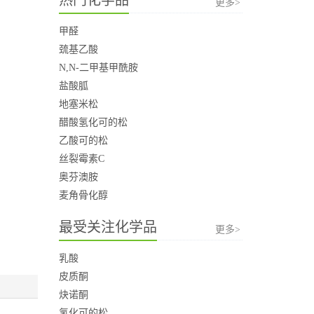
更多>
甲醛
巯基乙酸
N,N-二甲基甲酰胺
盐酸胍
地塞米松
醋酸氢化可的松
乙酸可的松
丝裂霉素C
奥芬澳胺
麦角骨化醇
最受关注化学品
更多>
乳酸
皮质酮
炔诺酮
氢化可的松