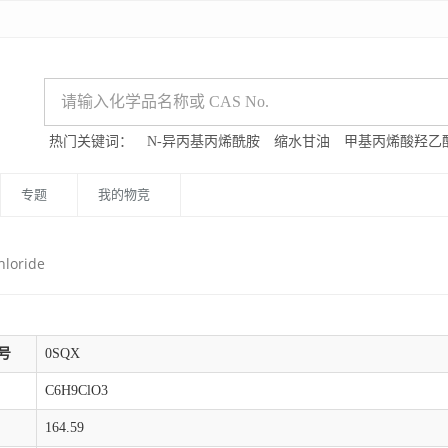
热门关键词：
N-异丙基丙烯酰胺
缩水甘油
甲基丙烯酸羟乙
专题
我的物竞
hloride
号
0SQX
C6H9ClO3
164.59