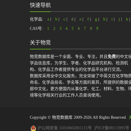
快速导航
化学品:
a
|
b
|
c
|
d
|
e
|
f
|
g
|
h
|
i
|
j
|
k
CAS号:
1
2
3
4
5
6
7
8
9
关于物竞
物竞数据库是一个全面、专业、专注，并且
免费
的中文
学品信息库，为学生、学者、化学品研究机构、检测机
构、化学品工作者提供专业的化学品平台进行交流。
数据库采用全中文化服务，完全突破了中英文在化学物
命名、化学品俗名、学名等方面的差异，所提供的数据
部中文化，更方便国内从事化学、化工、材料、生物、
境等化学相关行业的工作人员查询使用。
Copyright © 物竞数据库 2009-2026.All Rights Reserved.
沪公网安备 31010602001115号
沪ICP备08115995号