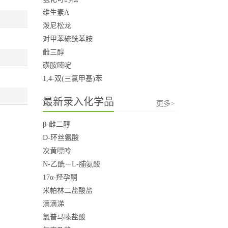
维生素A
泼尼松龙
对甲苯硫酰苯胺
雌三醇
磺胺嘧啶
1,4-双(三氯甲基)苯
最新录入化学品
更多>
β-雌二醇
D-环丝氨酸
次黄嘌呤
N-乙酰－L-脯氨酸
17α-羟孕酮
米帕林二盐酸盐
滴滴涕
氯普马嗪盐酸