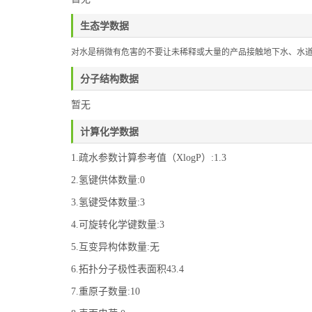
生态学数据
对水是稍微有危害的不要让未稀释或大量的产品接触地下水、水
分子结构数据
暂无
计算化学数据
1.疏水参数计算参考值（XlogP）:1.3
2.氢键供体数量:0
3.氢键受体数量:3
4.可旋转化学键数量:3
5.互变异构体数量:无
6.拓扑分子极性表面积43.4
7.重原子数量:10