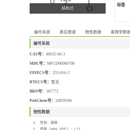
标签
结构式
编号系统
表征图谱
物性数据
毒理学数
编号系统
CAS号：
40635-66-3
MDL号：
MFCD00000708
EINECS号：
255-016-2
RTECS号：
暂无
BRN号：
507772
PubChem号：
24859568
物性数据
1.
性状：液体
2.
密度（
g/mL,20ºC
）：
1.15