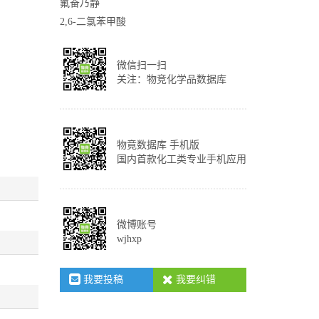
氟奋乃静
2,6-二氯苯甲酸
微信扫一扫
关注：物竞化学品数据库
物竟数据库 手机版
国内首款化工类专业手机应用
微博账号
wjhxp
我要投稿
我要纠错