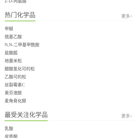
Z-D-丙氨酸
热门化学品
更多>
甲醛
巯基乙酸
N,N-二甲基甲酰胺
盐酸胍
地塞米松
醋酸氢化可的松
乙酸可的松
丝裂霉素C
奥芬澳胺
麦角骨化醇
最受关注化学品
更多>
乳酸
皮质酮