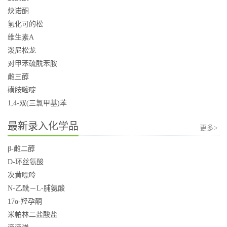
炔诺酮
氢化可的松
维生素A
泼尼松龙
对甲苯硫酰苯胺
雌三醇
磺胺嘧啶
1,4-双(三氯甲基)苯
最新录入化学品
更多>
β-雌二醇
D-环丝氨酸
次黄嘌呤
N-乙酰－L-脯氨酸
17α-羟孕酮
米帕林二盐酸盐