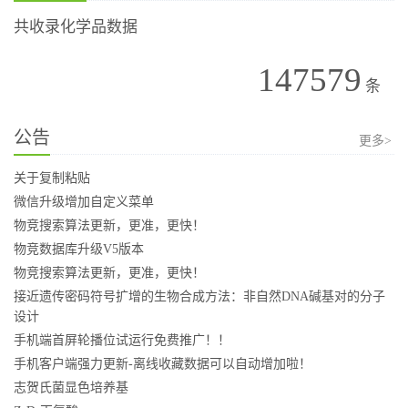
共收录化学品数据
147579
条
公告
更多>
关于复制粘贴
微信升级增加自定义菜单
物竞搜索算法更新，更准，更快！
物竞数据库升级V5版本
物竞搜索算法更新，更准，更快！
接近遗传密码符号扩增的生物合成方法：非自然DNA碱基对的分子
设计
手机端首屏轮播位试运行免费推广！！
手机客户端强力更新-离线收藏数据可以自动增加啦！
志贺氏菌显色培养基