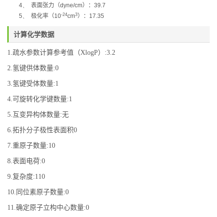
4、
表面张力（
dyne/cm
）：
39.7
-24
3
5、
极化率
（
10
cm
）：
17.35
计算化学数据
1.疏水参数计算参考值（XlogP）:3.2
2.氢键供体数量:0
3.氢键受体数量:1
4.可旋转化学键数量:1
5.互变异构体数量:无
6.拓扑分子极性表面积0
7.重原子数量:10
8.表面电荷:0
9.复杂度:110
10.同位素原子数量:0
11.确定原子立构中心数量:0