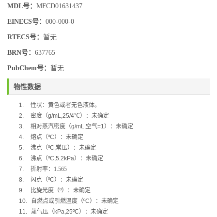
MDL号：
MFCD01631437
EINECS号：
000-000-0
RTECS号：
暂无
BRN号：
637765
PubChem号：
暂无
物性数据
1.
性状：黄色或者无色液体。
2.
密度（
g/mL,25/4
℃
）：未确定
3.
相对蒸汽密度（
g/mL,
空气
=1
）：未确定
4.
熔点（
ºC
）：未确定
5.
沸点（
ºC,
常压）：未确定
6.
沸点（
ºC,5.2kPa
）：未确定
7.
折射率：1.565
8.
闪点（
ºC
）：未确定
9.
比旋光度（
º
）：未确定
10.
自燃点或引燃温度（
ºC
）：未确定
11.
蒸气压（
kPa,25ºC
）：未确定