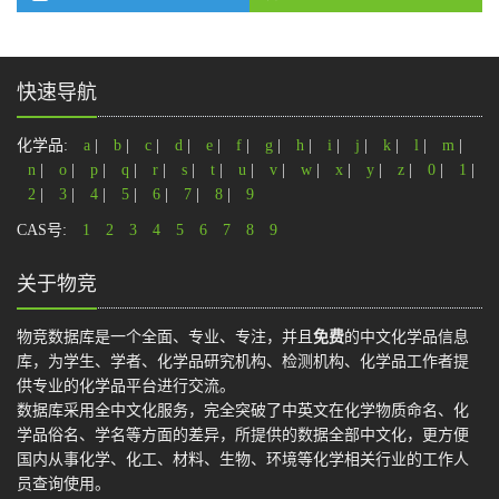
快速导航
化学品:
a
|
b
|
c
|
d
|
e
|
f
|
g
|
h
|
i
|
j
|
k
|
l
|
m
|
n
|
o
|
p
|
q
|
r
|
s
|
t
|
u
|
v
|
w
|
x
|
y
|
z
|
0
|
1
|
2
|
3
|
4
|
5
|
6
|
7
|
8
|
9
CAS号:
1
2
3
4
5
6
7
8
9
关于物竞
物竞数据库是一个全面、专业、专注，并且
免费
的中文化学品信息
库，为学生、学者、化学品研究机构、检测机构、化学品工作者提
供专业的化学品平台进行交流。
数据库采用全中文化服务，完全突破了中英文在化学物质命名、化
学品俗名、学名等方面的差异，所提供的数据全部中文化，更方便
国内从事化学、化工、材料、生物、环境等化学相关行业的工作人
员查询使用。