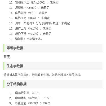
12.
饱和蒸气压（
kPa,60ºC
）：未确定
13.
燃烧热（
KJ/mol
）：未确定
14.
临界温度（
ºC
）：
未确定
15.
临界压力（
KPa
）：
未确定
16.
油水（辛醇
/
水）分配系数的对数值：未确定
17.
爆炸上限（
%,V/V
）：未确定
18.
爆炸下限（
%,V/V
）：未确定
19.
溶解性：不能溶于水。
毒理学数据
暂无
生态学数据
通常对水是不危害的，若无政府许可，勿将材料排入周围环境。
分子结构数据
1、
摩尔折射率：
43.78
3
2、
摩尔体积（
m
/mol
）：
135.0
3、
等张比容（
90.2K
）：
339.2