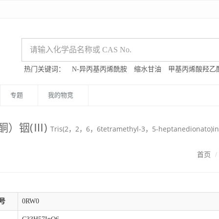
热门关键词：
N-异丙基丙烯酰胺
缩水甘油
甲基丙烯酸羟乙
专题
我的物竞
酮）铟(Ⅲ)
Tris(2，2，6，6tetramethyl-3，5-heptanedionato)i
首页
号
0RW0