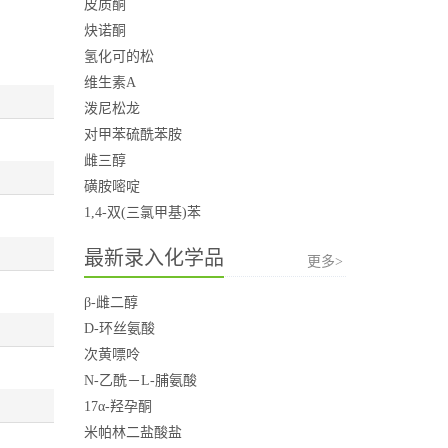
皮质酮
炔诺酮
氢化可的松
维生素A
泼尼松龙
对甲苯硫酰苯胺
雌三醇
磺胺嘧啶
1,4-双(三氯甲基)苯
最新录入化学品
更多>
β-雌二醇
D-环丝氨酸
次黄嘌呤
N-乙酰－L-脯氨酸
17α-羟孕酮
米帕林二盐酸盐