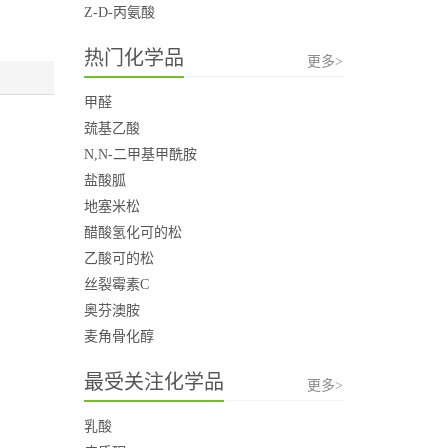
Z-D-丙氨酸
热门化学品
更多>
甲醛
巯基乙酸
N,N-二甲基甲酰胺
盐酸胍
地塞米松
醋酸氢化可的松
乙酸可的松
丝裂霉素C
奥芬澳胺
麦角骨化醇
最受关注化学品
更多>
乳酸