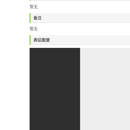
暂无
备注
暂无
表征图谱