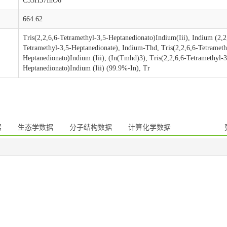
C33H57InO6
664.62
Tris(2,2,6,6-Tetramethyl-3,5-Heptanedionato)Indium(Iii), Indium (2,2
Tetramethyl-3,5-Heptanedionate), Indium-Thd, Tris(2,2,6,6-Tetrameth
Heptanedionato)Indium (Iii), (In(Tmhd)3), Tris(2,2,6,6-Tetramethyl-3
Heptanedionato)Indium (Iii) (99.9%-In), Tr
据
生态学数据
分子结构数据
计算化学数据