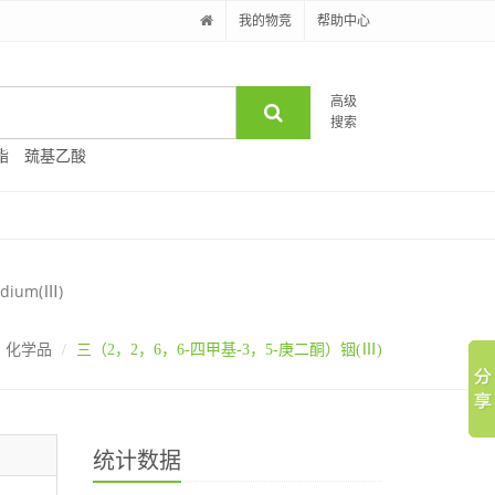
我的物竞
帮助中心
高级
搜索
酯
巯基乙酸
ndium(Ⅲ)
化学品
三（2，2，6，6-四甲基-3，5-庚二酮）铟(Ⅲ)
统计数据