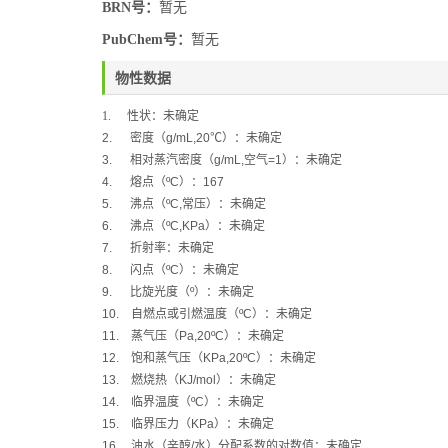
BRN号：
暂无
PubChem号：
暂无
物性数据
1.
性状：未确定
2.
密度（
g/mL,20
℃
）：未确定
3.
相对蒸汽密度（
g/mL,
空气
=1
）：未确定
4.
熔点（
ºC
）：
167
5.
沸点（
ºC,
常压）：未确定
6.
沸点（
ºC,KPa
）：未确定
7.
折射率：未确定
8.
闪点（
ºC
）：未确定
9.
比旋光度（
º
）：未确定
10.
自燃点或引燃温度（
ºC
）：未确定
11.
蒸气压（
Pa,20ºC
）：未确定
12.
饱和蒸气压（
KPa,20ºC
）：未确定
13.
燃烧热（
KJ/mol
）：未确定
14.
临界温度（
ºC
）：未确定
15.
临界压力（
KPa
）：未确定
16.
油水（辛醇
/
水）分配系数的对数值：未确定