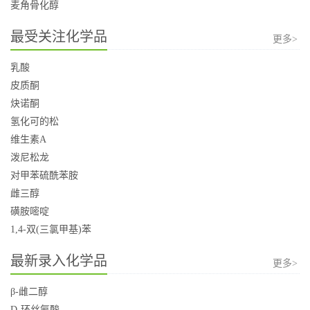
麦角骨化醇
最受关注化学品
更多>
乳酸
皮质酮
炔诺酮
氢化可的松
维生素A
泼尼松龙
对甲苯硫酰苯胺
雌三醇
磺胺嘧啶
1,4-双(三氯甲基)苯
最新录入化学品
更多>
β-雌二醇
D-环丝氨酸