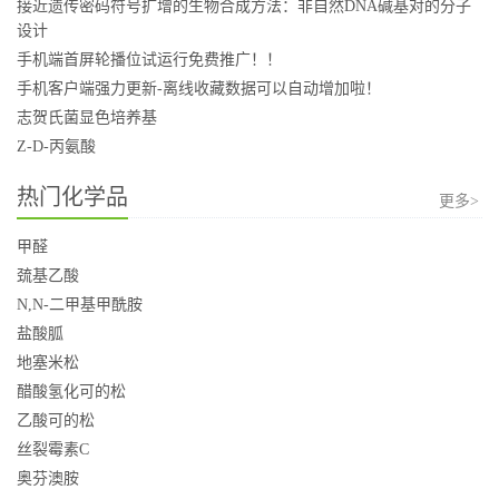
接近遗传密码符号扩增的生物合成方法：非自然DNA碱基对的分子
设计
手机端首屏轮播位试运行免费推广！！
手机客户端强力更新-离线收藏数据可以自动增加啦！
志贺氏菌显色培养基
Z-D-丙氨酸
热门化学品
更多>
甲醛
巯基乙酸
N,N-二甲基甲酰胺
盐酸胍
地塞米松
醋酸氢化可的松
乙酸可的松
丝裂霉素C
奥芬澳胺