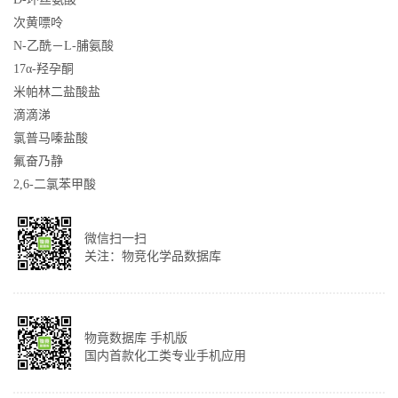
次黄嘌呤
N-乙酰－L-脯氨酸
17α-羟孕酮
米帕林二盐酸盐
滴滴涕
氯普马嗪盐酸
氟奋乃静
2,6-二氯苯甲酸
微信扫一扫
关注：物竞化学品数据库
物竟数据库 手机版
国内首款化工类专业手机应用