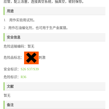
应管，配上活塞，连接真空系统，抽真空，密封保存。
用途
1. 用作实验用试剂。
2. 用作石油催化剂，也可用于生产金属镨。
安全信息
危险运输编码：暂无
危险品标志：
刺激
安全标识：
S26
S37/S39
危险标识：
R36
文献
暂无
备注