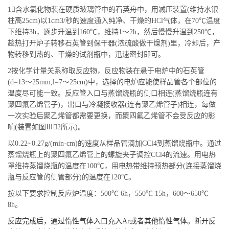
1含水氯化物装在硬质玻璃管中的石英舟中，用减压装置(维持水银
柱高25cm)以1cm3/秒的速度通入纯净、干燥的HCl气体，在70℃温度
下维持3h，逐步升温到160℃，维持1～2h，然后慢慢升温到250℃，
趁热打开炉子转移石英管到保干器(浓硫酸做干燥剂)里，冷却后，产
物转移到热的、干燥的试剂瓶中，迅速密封即可。
2按化学计量关系称取反应物，反应物装在悬于电炉中的石英管
(d=13～25mm,l=7～25cm)中，选择的电炉应能使样品管各个部位的
温度尽可能一致。反应管入口与蒸馏烧瓶的侧口相连(蒸馏烧瓶连有
聚四氟乙烯管子)，出口与冷凝接收器(连有聚乙烯管子)相连，每做
一次实验后聚乙烯管都需要更换，而聚四氟乙烯管不会受反应的影
响(装置如图Ⅲ2所示)。
以0.22~0.27g/(min·cm)的速度从样品管滴加CCl4到蒸馏烧瓶中。通过
蒸馏烧瓶上的聚四氟乙烯管上的螺旋夹子调控CCl4的流速。用电热
罩维持蒸馏烧瓶的温度在100℃，用电热带维持预热部分(连接蒸馏烧
瓶与反应管的侧管部分)的温度在120℃。
按以下要求控制反应炉温度：500℃ 6h，550℃ 15h，600～650℃
8h。
反应完成后，通过惰性气体入口充入Ar或者其他惰性气体。断开反