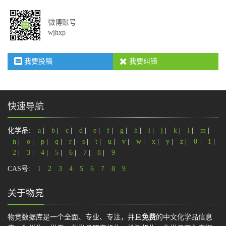
微博账号
wjhxp
我要投稿
我要纠错
快速导航
化学品:
a
|
b
|
c
|
d
|
e
|
f
|
g
|
h
|
i
|
j
|
k
|
l
|
m
|
n
|
o
|
p
|
q
|
r
|
s
|
t
|
u
|
v
|
w
|
x
|
y
|
z
|
0
|
1
|
2
|
3
|
4
|
5
|
6
|
7
|
8
|
9
CAS号:
1
2
3
4
5
6
7
8
9
关于物竞
物竞数据库是一个全面、专业、专注，并且
免费
的中文化学品信息