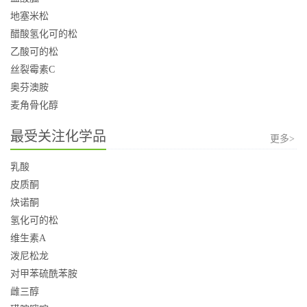
地塞米松
醋酸氢化可的松
乙酸可的松
丝裂霉素C
奥芬澳胺
麦角骨化醇
最受关注化学品
更多>
乳酸
皮质酮
炔诺酮
氢化可的松
维生素A
泼尼松龙
对甲苯硫酰苯胺
雌三醇