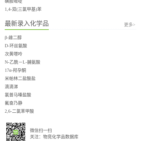
磺胺嘧啶
1,4-双(三氯甲基)苯
最新录入化学品
更多>
β-雌二醇
D-环丝氨酸
次黄嘌呤
N-乙酰－L-脯氨酸
17α-羟孕酮
米帕林二盐酸盐
滴滴涕
氯普马嗪盐酸
氟奋乃静
2,6-二氯苯甲酸
微信扫一扫
关注：物竞化学品数据库