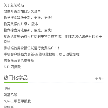
关于复制粘贴
微信升级增加自定义菜单
物竞搜索算法更新，更准，更快！
物竞数据库升级V5版本
物竞搜索算法更新，更准，更快！
接近遗传密码符号扩增的生物合成方法：非自然DNA碱基对的分子
设计
手机端首屏轮播位试运行免费推广！！
手机客户端强力更新-离线收藏数据可以自动增加啦！
志贺氏菌显色培养基
Z-D-丙氨酸
热门化学品
更多>
甲醛
巯基乙酸
N,N-二甲基甲酰胺
盐酸胍