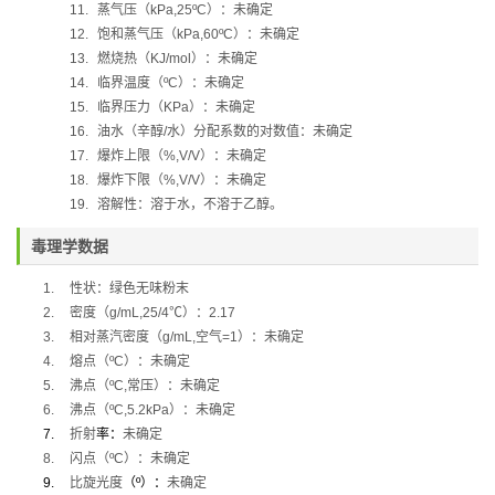
11.
蒸气压（
kPa,25ºC
）：未确定
12.
饱和蒸气压（
kPa,60ºC
）：未确定
13.
燃烧热（
KJ/mol
）：未确定
14.
临界温度（
ºC
）：未确定
15.
临界压力（
KPa
）：未确定
16.
油水（辛醇
/
水）分配系数的对数值：未确定
17.
爆炸上限（
%,V/V
）：未确定
18.
爆炸下限（
%,V/V
）：未确定
19.
溶解性：
溶于水，不溶于乙醇。
毒理学数据
1.
性状：绿色无味粉末
2.
密度（
g/mL,25/4
℃
）：
2.17
3.
相对蒸汽密度（
g/mL,
空气
=1
）：未确定
4.
熔点（
ºC
）：未确定
5.
沸点（
ºC,
常压）：未确定
6.
沸点（
ºC,5.2kPa
）：未确定
7.
折射
率：
未确定
8.
闪点（
ºC
）：未确定
9.
比旋光度
（
º
）：
未确定