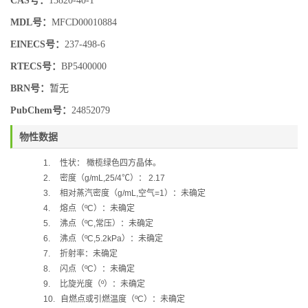
CAS号：
13820-40-1
MDL号：
MFCD00010884
EINECS号：
237-498-6
RTECS号：
BP5400000
BRN号：
暂无
PubChem号：
24852079
物性数据
1.
性状：
橄榄绿色四方晶体。
2.
密度（
g/mL,25/4
℃
）：
2.17
3.
相对蒸汽密度（
g/mL,
空气
=1
）：未确定
4.
熔点（
ºC
）：未确定
5.
沸点（
ºC,
常压）：未确定
6.
沸点（
ºC,5.2kPa
）：未确定
7.
折射率：未确定
8.
闪点（
ºC
）：未确定
9.
比旋光度（
º
）：未确定
10.
自燃点或引燃温度（
ºC
）：未确定