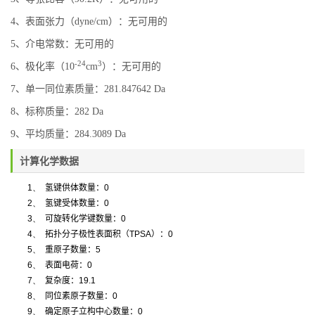
4、表面张力（dyne/cm）：无可用的
5、介电常数：无可用的
-24
3
6、极化率（10
cm
）：无可用的
7、单一同位素质量：281.847642 Da
8、标称质量：282 Da
9、平均质量：284.3089 Da
计算化学数据
1、
氢键供体数量：
0
2、
氢键受体数量：
0
3、
可旋转化学键数量：
0
4、
拓扑分子极性表面积（
TPSA
）：
0
5、
重原子数量：
5
6、
表面电荷：
0
7、
复杂度：
19.1
8、
同位素原子数量：
0
9、
确定原子立构中心数量：
0