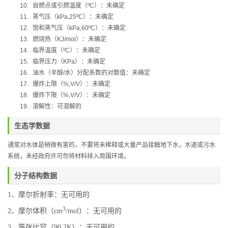
10.
自燃点或引燃温度（
ºC
）：未确定
11.
蒸气压（
kPa,25ºC
）：未确定
12.
饱和蒸气压（
kPa,60ºC
）：未确定
13.
燃烧热（
KJ/mol
）：未确定
14.
临界温度（
ºC
）：未确定
15.
临界压力（
KPa
）：未确定
16.
油水（辛醇
/
水）分配系数的对数值：未确定
17.
爆炸上限（
%,V/V
）：未确定
18.
爆炸下限（
%,V/V
）：未确定
19.
溶解性：可溶解的
生态学数据
通常对水体是稍微有害的，不要将未稀释或大量产品接触地下水，水道或污水
系统，未经政府许可勿将材料排入周围环境。
分子结构数据
1、摩尔折射率：无可用的
3
2、摩尔体积（cm
/mol）：无可用的
3、等张比容（90.2K）：无可用的