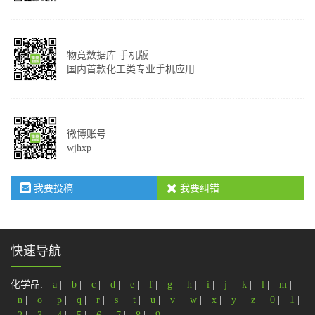
物竟数据库 手机版
国内首款化工类专业手机应用
微博账号
wjhxp
我要投稿
我要纠错
快速导航
化学品:
a
|
b
|
c
|
d
|
e
|
f
|
g
|
h
|
i
|
j
|
k
|
l
|
m
|
n
|
o
|
p
|
q
|
r
|
s
|
t
|
u
|
v
|
w
|
x
|
y
|
z
|
0
|
1
|