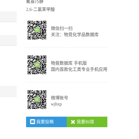
氟奋乃静
2,6-二氯苯甲酸
微信扫一扫
关注：物竞化学品数据库
物竟数据库 手机版
国内首款化工类专业手机应用
微博账号
wjhxp
我要投稿
我要纠错