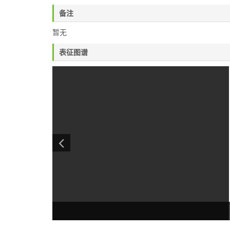
备注
暂无
表征图谱