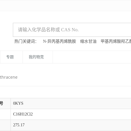
热门关键词：
N-异丙基丙烯酰胺
缩水甘油
甲基丙烯酸羟乙
专题
我的物竞
nthracene
号
0KYS
C16H12Cl2
275.17