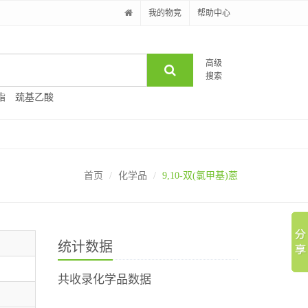
我的物竞
帮助中心
高级
搜索
酯
巯基乙酸
首页
化学品
9,10-双(氯甲基)蒽
统计数据
共收录化学品数据