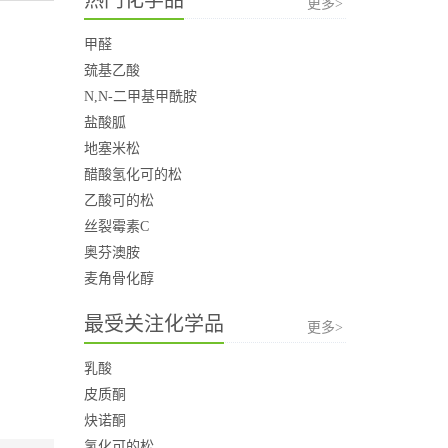
更多>
甲醛
巯基乙酸
N,N-二甲基甲酰胺
盐酸胍
地塞米松
醋酸氢化可的松
乙酸可的松
丝裂霉素C
奥芬澳胺
麦角骨化醇
最受关注化学品
更多>
乳酸
皮质酮
炔诺酮
氢化可的松