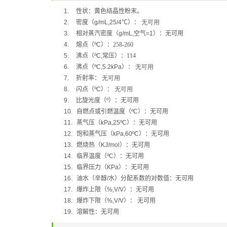
1.
性状：黄色结晶性粉末。
2.
密度（
g/mL,25/4
℃
）：
无可用
3.
相对蒸汽密度（
g/mL,
空气
=1
）：无可用
4.
熔点（
ºC
）：258-260
5.
沸点（
ºC,
常压）：114
6.
沸点（
ºC,5.2kPa
）：
无可用
7.
折射率：
无可用
8.
闪点（
ºC
）：
无可用
9.
比旋光度（
º
）：无可用
10.
自燃点或引燃温度（
ºC
）：无可用
11.
蒸气压（
kPa,25ºC
）：无可用
12.
饱和蒸气压（
kPa,60ºC
）：无可用
13.
燃烧热（
KJ/mol
）：无可用
14.
临界温度（
ºC
）：无可用
15.
临界压力（
KPa
）：无可用
16.
油水（辛醇
/
水）分配系数的对数值：无可用
17.
爆炸上限（
%,V/V
）：无可用
18.
爆炸下限（
%,V/V
）：
无可用
19.
溶解性：无可用