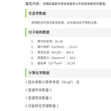
毒性作用：
详细的毒副作用没有报告以外的其他致死剂量值。
生态学数据
该物质对环境可能有危害，对水体应给予特别注意。
分子结构数据
1、
摩尔折射率：
81.46
3
2、
摩尔体积（
cm
/mol
）：
213.0
3、
等张比容（
90.2K
）：
565.4
4、
表面张力（
dyne/cm
）：
49.6
-24
3
5、
极化率
（
10
cm
）：
32.29
计算化学数据
1.疏水参数计算参考值（XlogP）:无
2.氢键供体数量:0
3.氢键受体数量:0
4.可旋转化学键数量:2