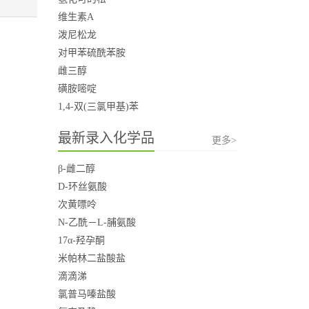
维生素A
泼尼松龙
对甲苯硫酰苯胺
雌三醇
磺胺嘧啶
1,4-双(三氯甲基)苯
最新录入化学品
更多>
β-雌二醇
D-环丝氨酸
次黄嘌呤
N-乙酰－L-脯氨酸
17α-羟孕酮
米帕林二盐酸盐
滴滴涕
氯普马嗪盐酸