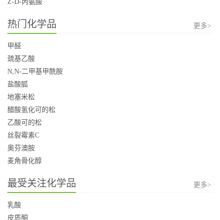
Z-D-丙氨酸
热门化学品
更多>
甲醛
巯基乙酸
N,N-二甲基甲酰胺
盐酸胍
地塞米松
醋酸氢化可的松
乙酸可的松
丝裂霉素C
奥芬澳胺
麦角骨化醇
最受关注化学品
更多>
乳酸
皮质酮