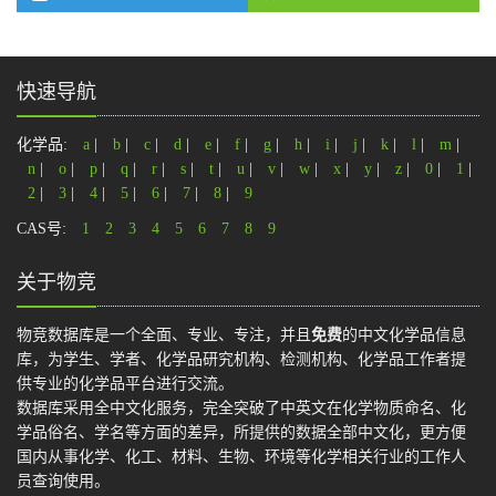
快速导航
化学品:
a
|
b
|
c
|
d
|
e
|
f
|
g
|
h
|
i
|
j
|
k
|
l
|
m
|
n
|
o
|
p
|
q
|
r
|
s
|
t
|
u
|
v
|
w
|
x
|
y
|
z
|
0
|
1
|
2
|
3
|
4
|
5
|
6
|
7
|
8
|
9
CAS号:
1
2
3
4
5
6
7
8
9
关于物竞
物竞数据库是一个全面、专业、专注，并且
免费
的中文化学品信息
库，为学生、学者、化学品研究机构、检测机构、化学品工作者提
供专业的化学品平台进行交流。
数据库采用全中文化服务，完全突破了中英文在化学物质命名、化
学品俗名、学名等方面的差异，所提供的数据全部中文化，更方便
国内从事化学、化工、材料、生物、环境等化学相关行业的工作人
员查询使用。