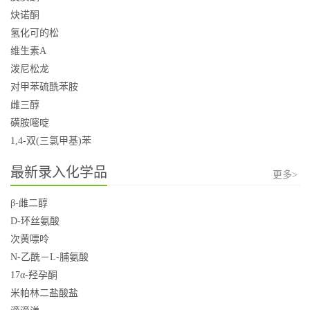
炔诺酮
氢化可的松
维生素A
泼尼松龙
对甲苯硫酰苯胺
雌三醇
磺胺嘧啶
1,4-双(三氯甲基)苯
最新录入化学品
更多>
β-雌二醇
D-环丝氨酸
次黄嘌呤
N-乙酰－L-脯氨酸
17α-羟孕酮
米帕林二盐酸盐