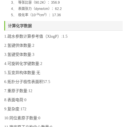
3、
等张比容（
90.2K
）：
356.9
4、
表面张力（
dyne/cm
）：
62.2
-24
3
5、
极化率
（
10
cm
）：
17.36
计算化学数据
1.疏水参数计算参考值（XlogP）:1.5
2.氢键供体数量:2
3.氢键受体数量:3
4.可旋转化学键数量:2
5.互变异构体数量:无
6.拓扑分子极性表面积57.5
7.重原子数量:12
8.表面电荷:0
9.复杂度:172
10.同位素原子数量:0