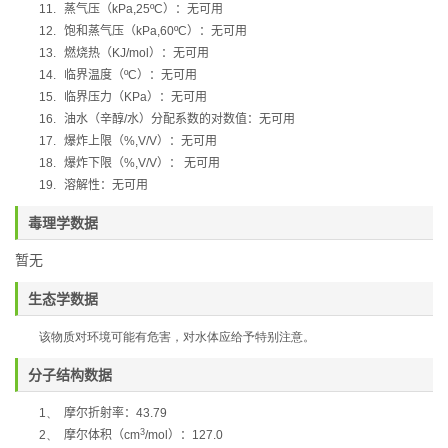
11.
蒸气压（
kPa,25ºC
）：无可用
12.
饱和蒸气压（
kPa,60ºC
）：无可用
13.
燃烧热（
KJ/mol
）：无可用
14.
临界温度（
ºC
）：无可用
15.
临界压力（
KPa
）：无可用
16.
油水（辛醇
/
水）分配系数的对数值：无可用
17.
爆炸上限（
%,V/V
）：无可用
18.
爆炸下限（
%,V/V
）：
无可用
19.
溶解性：无可用
毒理学数据
暂无
生态学数据
该物质对环境可能有危害，对水体应给予特别注意。
分子结构数据
1、
摩尔折射率：
43.79
3
2、
摩尔体积（
cm
/mol
）：
127.0