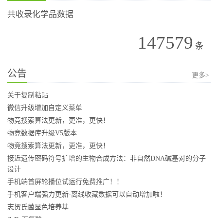
共收录化学品数据
147579
条
公告
更多>
关于复制粘贴
微信升级增加自定义菜单
物竞搜索算法更新，更准，更快！
物竞数据库升级V5版本
物竞搜索算法更新，更准，更快！
接近遗传密码符号扩增的生物合成方法：非自然DNA碱基对的分子
设计
手机端首屏轮播位试运行免费推广！！
手机客户端强力更新-离线收藏数据可以自动增加啦！
志贺氏菌显色培养基