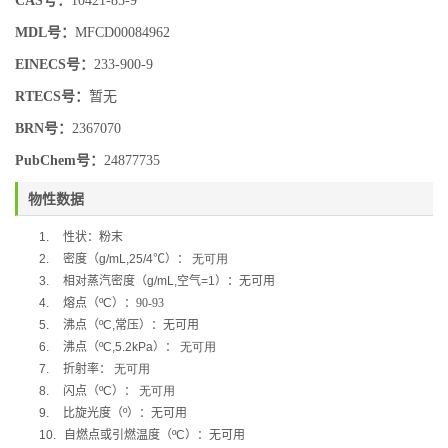
CAS号：
10421-85-9
MDL号：
MFCD00084962
EINECS号：
233-900-9
RTECS号：
暂无
BRN号：
2367070
PubChem号：
24877735
物性数据
1.
性状：粉末
2.
密度（
g/mL,25/4
℃
）：
无可用
3.
相对蒸汽密度（
g/mL,
空气
=1
）：无可用
4.
熔点（
ºC
）：90-93
5.
沸点（
ºC,
常压）：无可用
6.
沸点（
ºC,5.2kPa
）：
无可用
7.
折射率：
无可用
8.
闪点（
ºC
）：
无可用
9.
比旋光度（
º
）：无可用
10.
自燃点或引燃温度（
ºC
）：无可用