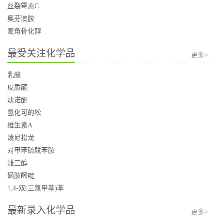
丝裂霉素C
奥芬澳胺
麦角骨化醇
最受关注化学品
更多>
乳酸
皮质酮
炔诺酮
氢化可的松
维生素A
泼尼松龙
对甲苯硫酰苯胺
雌三醇
磺胺嘧啶
1,4-双(三氯甲基)苯
最新录入化学品
更多>