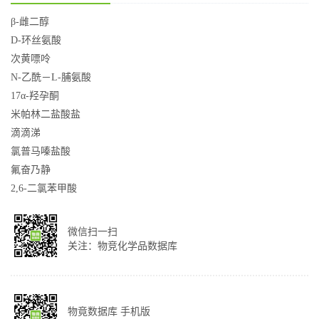
β-雌二醇
D-环丝氨酸
次黄嘌呤
N-乙酰－L-脯氨酸
17α-羟孕酮
米帕林二盐酸盐
滴滴涕
氯普马嗪盐酸
氟奋乃静
2,6-二氯苯甲酸
微信扫一扫
关注：物竞化学品数据库
物竟数据库 手机版