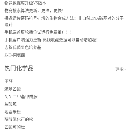
物竞数据库升级V5版本
物竞搜索算法更新，更准，更快！
接近遗传密码符号扩增的生物合成方法：非自然DNA碱基对的分子
设计
手机端首屏轮播位试运行免费推广！！
手机客户端强力更新-离线收藏数据可以自动增加啦！
志贺氏菌显色培养基
Z-D-丙氨酸
热门化学品
更多>
甲醛
巯基乙酸
N,N-二甲基甲酰胺
盐酸胍
地塞米松
醋酸氢化可的松
乙酸可的松