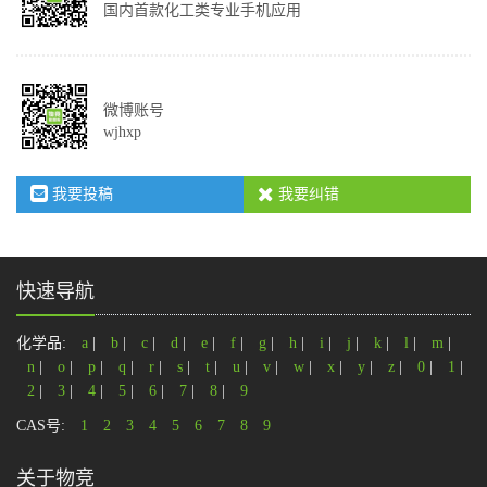
国内首款化工类专业手机应用
微博账号
wjhxp
我要投稿
我要纠错
快速导航
化学品:
a
|
b
|
c
|
d
|
e
|
f
|
g
|
h
|
i
|
j
|
k
|
l
|
m
|
n
|
o
|
p
|
q
|
r
|
s
|
t
|
u
|
v
|
w
|
x
|
y
|
z
|
0
|
1
|
2
|
3
|
4
|
5
|
6
|
7
|
8
|
9
CAS号:
1
2
3
4
5
6
7
8
9
关于物竞