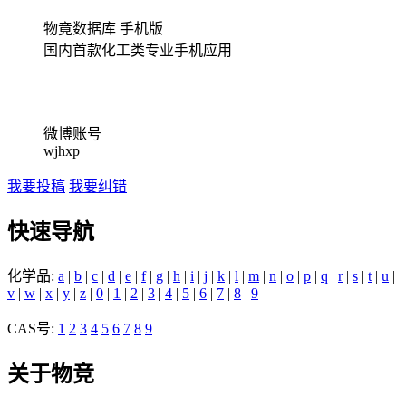
物竟数据库 手机版
国内首款化工类专业手机应用
微博账号
wjhxp
我要投稿
我要纠错
快速导航
化学品:
a
|
b
|
c
|
d
|
e
|
f
|
g
|
h
|
i
|
j
|
k
|
l
|
m
|
n
|
o
|
p
|
q
|
r
|
s
|
t
|
u
|
v
|
w
|
x
|
y
|
z
|
0
|
1
|
2
|
3
|
4
|
5
|
6
|
7
|
8
|
9
CAS号:
1
2
3
4
5
6
7
8
9
关于物竞