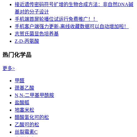
接近遗传密码符号扩增的生物合成方法：非自然DNA碱
基对的分子设计
手机端首屏轮播位试运行免费推广！！
手机客户端强力更新-离线收藏数据可以自动增加啦！
志贺氏菌显色培养基
Z-D-丙氨酸
热门化学品
更多>
甲醛
巯基乙酸
N,N-二甲基甲酰胺
盐酸胍
地塞米松
醋酸氢化可的松
乙酸可的松
丝裂霉素C