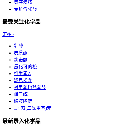
奥芬澳胺
麦角骨化醇
最受关注化学品
更多>
乳酸
皮质酮
炔诺酮
氢化可的松
维生素A
泼尼松龙
对甲苯硫酰苯胺
雌三醇
磺胺嘧啶
1,4-双(三氯甲基)苯
最新录入化学品