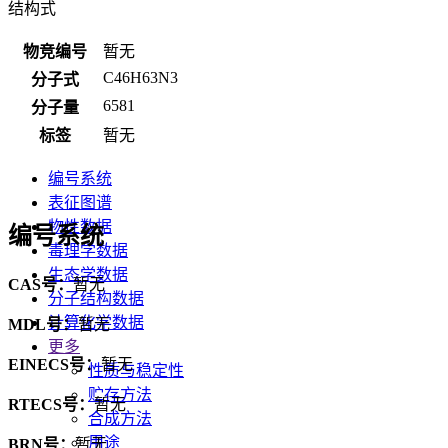
结构式
物竞编号
暂无
C46H63N3
分子式
6581
分子量
标签
暂无
编号系统
表征图谱
物性数据
编号系统
毒理学数据
生态学数据
CAS号：
暂无
分子结构数据
计算化学数据
MDL号：
暂无
更多
EINECS号：
暂无
性质与稳定性
贮存方法
RTECS号：
暂无
合成方法
用途
BRN号：
暂无