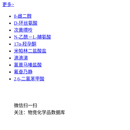
更多>
β-雌二醇
D-环丝氨酸
次黄嘌呤
N-乙酰－L-脯氨酸
17α-羟孕酮
米帕林二盐酸盐
滴滴涕
氯普马嗪盐酸
氟奋乃静
2,6-二氯苯甲酸
微信扫一扫
关注：物竞化学品数据库