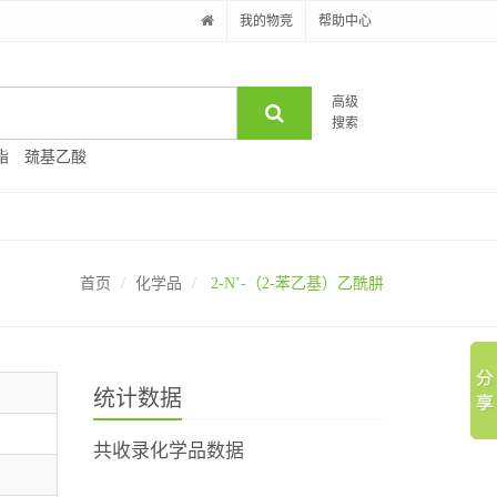
我的物竞
帮助中心
高级
搜索
酯
巯基乙酸
首页
化学品
2-N’-（2-苯乙基）乙酰肼
统计数据
共收录化学品数据