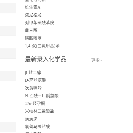
维生素A
泼尼松龙
对甲苯硫酰苯胺
雌三醇
磺胺嘧啶
1,4-双(三氯甲基)苯
最新录入化学品
更多>
β-雌二醇
D-环丝氨酸
次黄嘌呤
N-乙酰－L-脯氨酸
17α-羟孕酮
米帕林二盐酸盐
滴滴涕
氯普马嗪盐酸