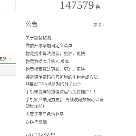
147579
条
公告
更多>
关于复制粘贴
微信升级增加自定义菜单
物竞搜索算法更新，更准，更快！
更多
物竞数据库升级V5版本
物竞搜索算法更新，更准，更快！
接近遗传密码符号扩增的生物合成方法：
非自然DNA碱基对的分子设计
手机端首屏轮播位试运行免费推广！！
手机客户端强力更新-离线收藏数据可以自
动增加啦！
志贺氏菌显色培养基
Z-D-丙氨酸
热门化学品