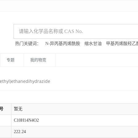
热门关键词：
N-异丙基丙烯酰胺
缩水甘油
甲基丙烯酸羟乙
专题
我的物竞
lethyl)ethanedihydrazide
号
暂无
C10H14N4O2
222.24