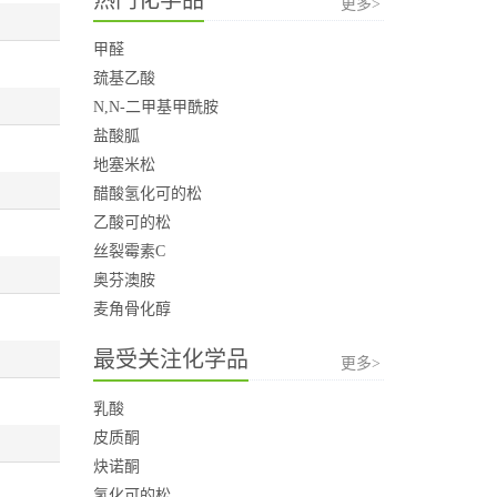
更多>
甲醛
巯基乙酸
N,N-二甲基甲酰胺
盐酸胍
地塞米松
醋酸氢化可的松
乙酸可的松
丝裂霉素C
奥芬澳胺
麦角骨化醇
最受关注化学品
更多>
乳酸
皮质酮
炔诺酮
氢化可的松