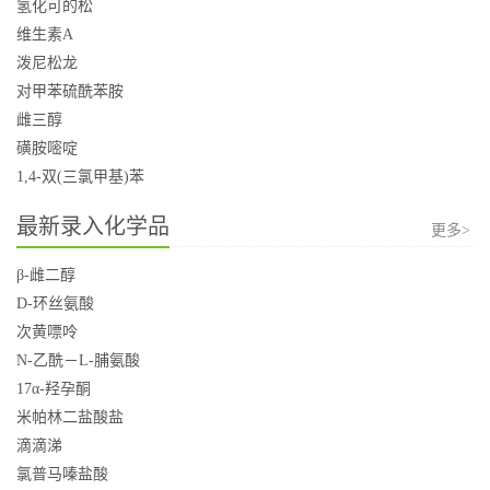
氢化可的松
维生素A
泼尼松龙
对甲苯硫酰苯胺
雌三醇
磺胺嘧啶
1,4-双(三氯甲基)苯
最新录入化学品
更多>
β-雌二醇
D-环丝氨酸
次黄嘌呤
N-乙酰－L-脯氨酸
17α-羟孕酮
米帕林二盐酸盐
滴滴涕
氯普马嗪盐酸