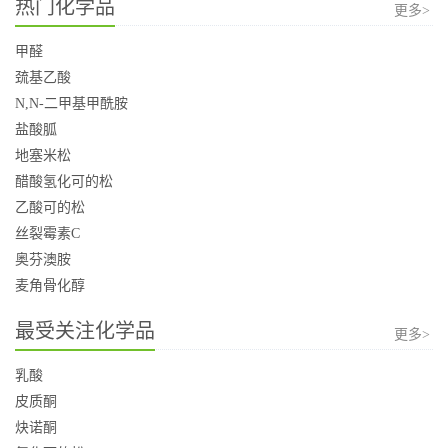
热门化学品
更多>
甲醛
巯基乙酸
N,N-二甲基甲酰胺
盐酸胍
地塞米松
醋酸氢化可的松
乙酸可的松
丝裂霉素C
奥芬澳胺
麦角骨化醇
最受关注化学品
更多>
乳酸
皮质酮
炔诺酮