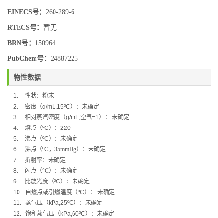
EINECS号：
260-289-6
RTECS号：
暂无
BRN号：
150964
PubChem号：
24887225
物性数据
1.
性状：粉末
2.
密度（
g/mL,15ºC
）：未确定
3.
相对蒸汽密度（
g/mL,
空气
=1
）：
未确定
4.
熔点（
ºC
）：
220
5.
沸点（
ºC
）：
未确定
6.
沸点（
ºC
，
35mmHg
）：未确定
7.
折射率：
未确定
8.
闪点（
°C
）：
未确定
9.
比旋光度（
ºC
）：
未确定
10.
自燃点或引燃温度（
ºC
）：
未确定
11.
蒸气压（
kPa,25ºC
）：
未确定
12.
饱和蒸气压（
kPa,60ºC
）：
未确定