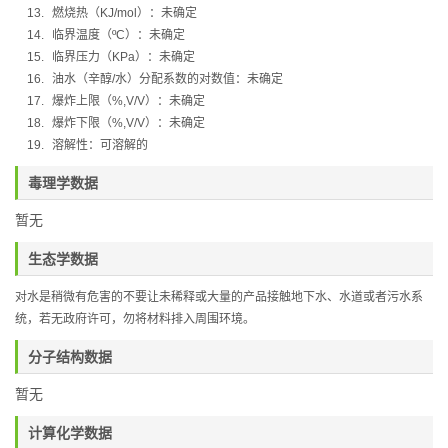
13.
燃烧热（
KJ/mol
）：
未确定
14.
临界温度（
ºC
）：未确定
15.
临界压力（
KPa
）：未确定
16.
油水（辛醇
/
水）分配系数的对数值：未确定
17.
爆炸上限（
%,V/V
）：未确定
18.
爆炸下限（
%,V/V
）：未确定
19.
溶解性：可溶解的
毒理学数据
暂无
生态学数据
对水是稍微有危害的不要让未稀释或大量的产品接触地下水、水道或者污水系
统，若无政府许可，勿将材料排入周围环境。
分子结构数据
暂无
计算化学数据