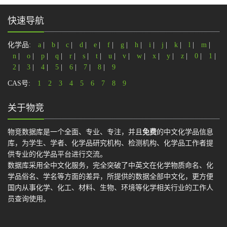
快速导航
化学品:
a
|
b
|
c
|
d
|
e
|
f
|
g
|
h
|
i
|
j
|
k
|
l
|
m
|
n
|
o
|
p
|
q
|
r
|
s
|
t
|
u
|
v
|
w
|
x
|
y
|
z
|
0
|
1
|
2
|
3
|
4
|
5
|
6
|
7
|
8
|
9
CAS号:
1
2
3
4
5
6
7
8
9
关于物竞
物竞数据库是一个全面、专业、专注，并且
免费
的中文化学品信息
库，为学生、学者、化学品研究机构、检测机构、化学品工作者提
供专业的化学品平台进行交流。
数据库采用全中文化服务，完全突破了中英文在化学物质命名、化
学品俗名、学名等方面的差异，所提供的数据全部中文化，更方便
国内从事化学、化工、材料、生物、环境等化学相关行业的工作人
员查询使用。