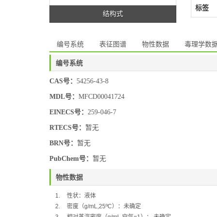
标签
结构式
编号系统
表征图谱
物性数据
毒理学数
编号系统
CAS号：
54256-43-8
MDL号：
MFCD00041724
EINECS号：
259-046-7
RTECS号：
暂无
BRN号：
暂无
PubChem号：
暂无
物性数据
1.
性状：液体
2.
密度（
g/mL,25ºC
）：未确定