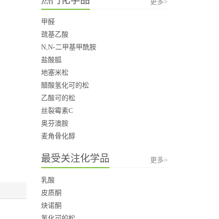
更多>
甲醛
巯基乙酸
N,N-二甲基甲酰胺
盐酸胍
地塞米松
醋酸氢化可的松
乙酸可的松
丝裂霉素C
奥芬澳胺
麦角骨化醇
最受关注化学品
更多>
乳酸
皮质酮
炔诺酮
氢化可的松