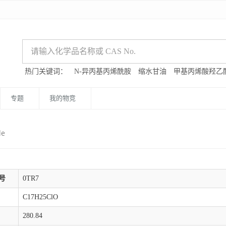
热门关键词：
N-异丙基丙烯酰胺
缩水甘油
甲基丙烯酸羟乙
专题
我的物竞
de
号
0TR7
C17H25ClO
280.84