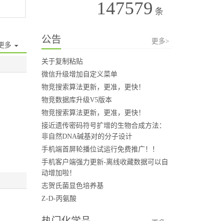
147579
条
公告
更多>
更多
关于复制粘贴
微信升级增加自定义菜单
物竞搜索算法更新，更准，更快！
物竞数据库升级V5版本
物竞搜索算法更新，更准，更快！
接近遗传密码符号扩增的生物合成方法：
非自然DNA碱基对的分子设计
手机端首屏轮播位试运行免费推广！！
手机客户端强力更新-离线收藏数据可以自
动增加啦！
志贺氏菌显色培养基
Z-D-丙氨酸
热门化学品