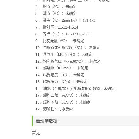
3.
相对蒸汽密度（
g/mL,
空气
=1
）：
未确定
4.
熔点（
ºC
）：未确定
5.
沸点（
ºC
）：
未确定
6.
沸点（
ºC
，
2mm hg
）：
171-173
7.
折射率：
1.512-1.514
8.
闪点（
°C
）：
171-173°C/2mm
9.
比旋光度（
ºC
）：
未确定
10.
自燃点或引燃温度（
ºC
）：
未确定
11.
蒸气压（
kPa,25ºC
）：
未确定
12.
饱和蒸气压（
kPa,60ºC
）：
未确定
13.
燃烧热（
KJ/mol
）：
未确定
14.
临界温度（
ºC
）：未确定
15.
临界压力（
KPa
）：未确定
16.
油水（辛醇
/
水）分配系数的对数值：未确定
17.
爆炸上限（
%,V/V
）：未确定
18.
爆炸下限（
%,V/V
）：未确定
19.
溶解性：与水反应
毒理学数据
暂无