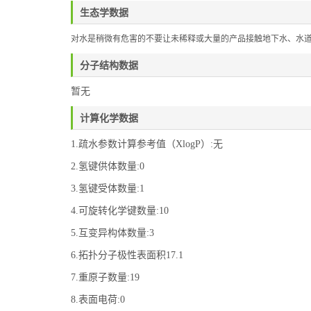
生态学数据
对水是稍微有危害的不要让未稀释或大量的产品接触地下水、水
分子结构数据
暂无
计算化学数据
1.疏水参数计算参考值（XlogP）:无
2.氢键供体数量:0
3.氢键受体数量:1
4.可旋转化学键数量:10
5.互变异构体数量:3
6.拓扑分子极性表面积17.1
7.重原子数量:19
8.表面电荷:0