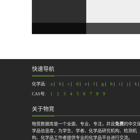
快速导航
化学品:
a
|
b
|
c
|
d
|
e
|
f
|
g
|
h
|
i
|
j
|
k
CAS号:
1
2
3
4
5
6
7
8
9
关于物竞
物竞数据库是一个全面、专业、专注，并且
免费
的中文
学品信息库，为学生、学者、化学品研究机构、检测机
构、化学品工作者提供专业的化学品平台进行交流。