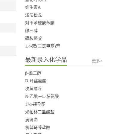
维生素A
泼尼松龙
对甲苯硫酰苯胺
雌三醇
磺胺嘧啶
1,4-双(三氯甲基)苯
最新录入化学品
更多>
β-雌二醇
D-环丝氨酸
次黄嘌呤
N-乙酰－L-脯氨酸
17α-羟孕酮
米帕林二盐酸盐
滴滴涕
氯普马嗪盐酸