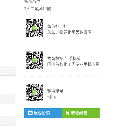
氟奋乃静
2,6-二氯苯甲酸
微信扫一扫
关注：物竞化学品数据库
物竟数据库 手机版
国内首款化工类专业手机应用
微博账号
wjhxp
我要投稿
我要纠错