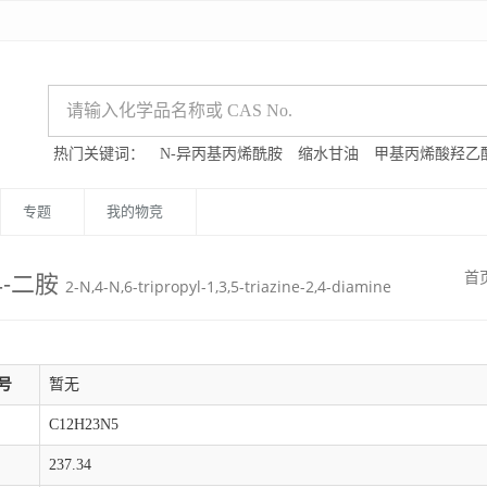
热门关键词：
N-异丙基丙烯酰胺
缩水甘油
甲基丙烯酸羟乙
专题
我的物竞
,4-二胺
首
2-N,4-N,6-tripropyl-1,3,5-triazine-2,4-diamine
号
暂无
C12H23N5
237.34