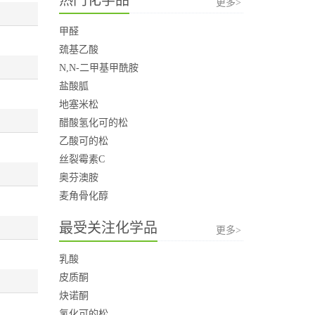
更多>
甲醛
巯基乙酸
N,N-二甲基甲酰胺
盐酸胍
地塞米松
醋酸氢化可的松
乙酸可的松
丝裂霉素C
奥芬澳胺
麦角骨化醇
最受关注化学品
更多>
乳酸
皮质酮
炔诺酮
氢化可的松