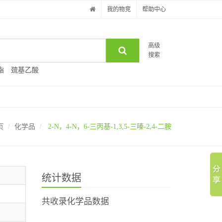
我的物竞
帮助中心
高级
搜索
酯
巯基乙酸
页
化学品
2-N，4-N，6-三丙基-1,3,5-三嗪-2,4-二胺
统计数据
共收录化学品数据