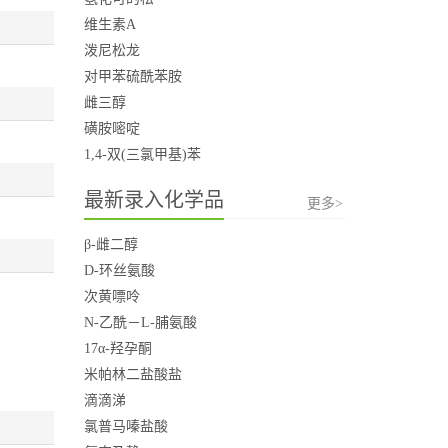
维生素A
泼尼松龙
对甲苯硫酰苯胺
雌三醇
磺胺嘧啶
1,4-双(三氯甲基)苯
最新录入化学品
更多>
β-雌二醇
D-环丝氨酸
次黄嘌呤
N-乙酰－L-脯氨酸
17α-羟孕酮
米帕林二盐酸盐
滴滴涕
氯普马嗪盐酸