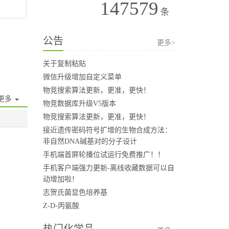
147579
条
公告
更多>
关于复制粘贴
微信升级增加自定义菜单
物竞搜索算法更新，更准，更快！
更多
物竞数据库升级V5版本
物竞搜索算法更新，更准，更快！
接近遗传密码符号扩增的生物合成方法：
非自然DNA碱基对的分子设计
手机端首屏轮播位试运行免费推广！！
手机客户端强力更新-离线收藏数据可以自
动增加啦！
志贺氏菌显色培养基
Z-D-丙氨酸
热门化学品