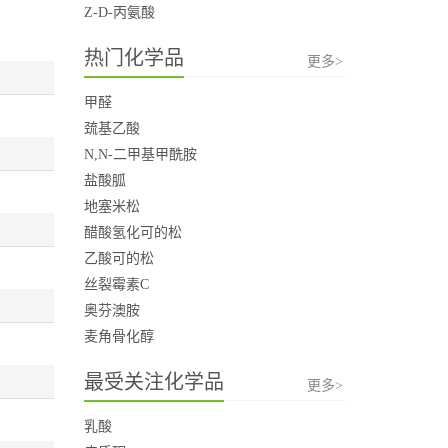
Z-D-丙氨酸
热门化学品
更多>
甲醛
巯基乙酸
N,N-二甲基甲酰胺
盐酸胍
地塞米松
醋酸氢化可的松
乙酸可的松
丝裂霉素C
奥芬澳胺
麦角骨化醇
最受关注化学品
更多>
乳酸