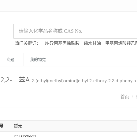
热门关键词：
N-异丙基丙烯酰胺
缩水甘油
甲基丙烯酸羟乙
专题
我的物竞
2,2-二苯A
2-[ethyl(methyl)amino]ethyl 2-ethoxy-2,2-diphenyla
首页
号
暂无