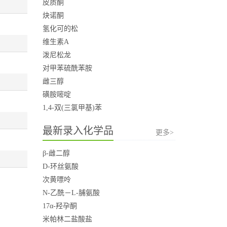
皮质酮
炔诺酮
氢化可的松
维生素A
泼尼松龙
对甲苯硫酰苯胺
雌三醇
磺胺嘧啶
1,4-双(三氯甲基)苯
最新录入化学品
更多>
β-雌二醇
D-环丝氨酸
次黄嘌呤
N-乙酰－L-脯氨酸
17α-羟孕酮
米帕林二盐酸盐