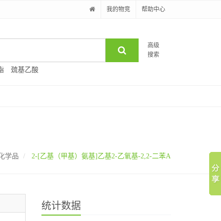
我的物竞
帮助中心
高级
搜索
酯
巯基乙酸
化学品
2-[乙基（甲基）氨基]乙基2-乙氧基-2,2-二苯A
统计数据