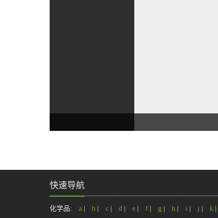
快速导航
化学品:
a
|
b
|
c
|
d
|
e
|
f
|
g
|
h
|
i
|
j
|
k