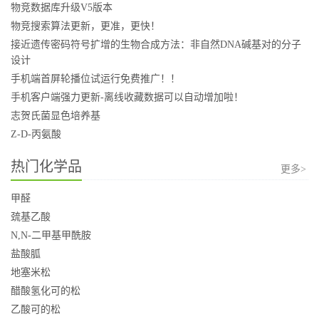
物竞数据库升级V5版本
物竞搜索算法更新，更准，更快！
接近遗传密码符号扩增的生物合成方法：非自然DNA碱基对的分子
设计
手机端首屏轮播位试运行免费推广！！
手机客户端强力更新-离线收藏数据可以自动增加啦！
志贺氏菌显色培养基
Z-D-丙氨酸
热门化学品
更多>
甲醛
巯基乙酸
N,N-二甲基甲酰胺
盐酸胍
地塞米松
醋酸氢化可的松
乙酸可的松