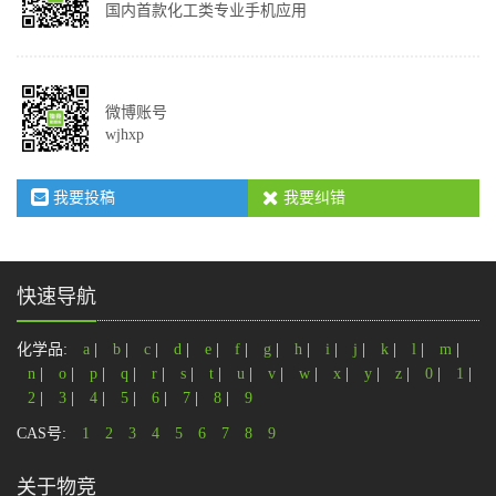
国内首款化工类专业手机应用
微博账号
wjhxp
我要投稿
我要纠错
快速导航
化学品:
a
|
b
|
c
|
d
|
e
|
f
|
g
|
h
|
i
|
j
|
k
|
l
|
m
|
n
|
o
|
p
|
q
|
r
|
s
|
t
|
u
|
v
|
w
|
x
|
y
|
z
|
0
|
1
|
2
|
3
|
4
|
5
|
6
|
7
|
8
|
9
CAS号:
1
2
3
4
5
6
7
8
9
关于物竞