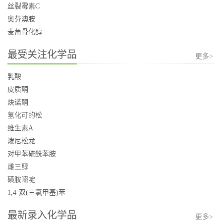
丝裂霉素C
奥芬澳胺
麦角骨化醇
最受关注化学品
更多>
乳酸
皮质酮
炔诺酮
氢化可的松
维生素A
泼尼松龙
对甲苯硫酰苯胺
雌三醇
磺胺嘧啶
1,4-双(三氯甲基)苯
最新录入化学品
更多>