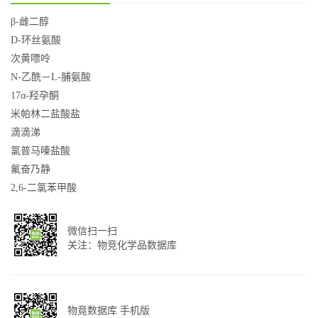
β-雌二醇
D-环丝氨酸
次黄嘌呤
N-乙酰－L-脯氨酸
17α-羟孕酮
米帕林二盐酸盐
滴滴涕
氯普马嗪盐酸
氟奋乃静
2,6-二氯苯甲酸
微信扫一扫
关注：物竞化学品数据库
物竟数据库 手机版