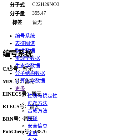
C22H29NO3
分子式
355.47
分子量
标签
暂无
编号系统
表征图谱
物性数据
编号系统
毒理学数据
生态学数据
CAS号：
暂无
分子结构数据
计算化学数据
MDL号：
暂无
更多
EINECS号：
暂无
性质与稳定性
贮存方法
RTECS号：
暂无
合成方法
用途
BRN号：
暂无
安全信息
PubChem号：
18876
文献