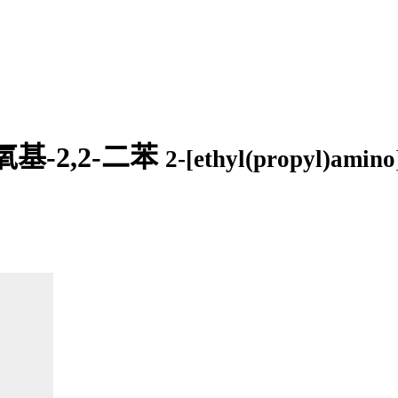
基-2,2-二苯
2-[ethyl(propyl)amino