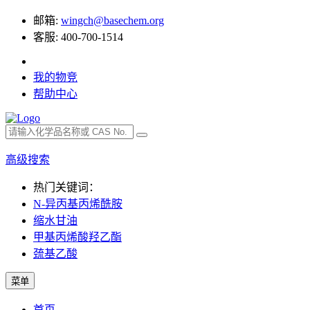
邮箱:
wingch@basechem.org
客服: 400-700-1514
我的物竞
帮助中心
高级搜索
热门关键词：
N-异丙基丙烯酰胺
缩水甘油
甲基丙烯酸羟乙酯
巯基乙酸
菜单
首页