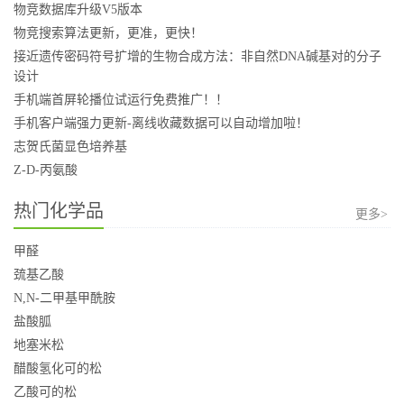
物竞数据库升级V5版本
物竞搜索算法更新，更准，更快！
接近遗传密码符号扩增的生物合成方法：非自然DNA碱基对的分子
设计
手机端首屏轮播位试运行免费推广！！
手机客户端强力更新-离线收藏数据可以自动增加啦！
志贺氏菌显色培养基
Z-D-丙氨酸
热门化学品
更多>
甲醛
巯基乙酸
N,N-二甲基甲酰胺
盐酸胍
地塞米松
醋酸氢化可的松
乙酸可的松