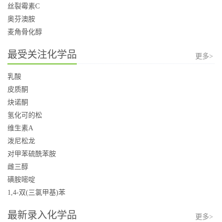
丝裂霉素C
奥芬澳胺
麦角骨化醇
最受关注化学品
更多>
乳酸
皮质酮
炔诺酮
氢化可的松
维生素A
泼尼松龙
对甲苯硫酰苯胺
雌三醇
磺胺嘧啶
1,4-双(三氯甲基)苯
最新录入化学品
更多>