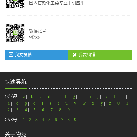
国内首款化工类专业手机应用
微博账号
wjhxp
我要投稿
我要纠错
快速导航
化学品:
a
|
b
|
c
|
d
|
e
|
f
|
g
|
h
|
i
|
j
|
k
|
l
|
m
|
n
|
o
|
p
|
q
|
r
|
s
|
t
|
u
|
v
|
w
|
x
|
y
|
z
|
0
|
1
|
2
|
3
|
4
|
5
|
6
|
7
|
8
|
9
CAS号:
1
2
3
4
5
6
7
8
9
关于物竞