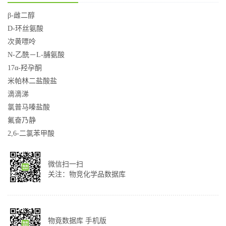
β-雌二醇
D-环丝氨酸
次黄嘌呤
N-乙酰－L-脯氨酸
17α-羟孕酮
米帕林二盐酸盐
滴滴涕
氯普马嗪盐酸
氟奋乃静
2,6-二氯苯甲酸
微信扫一扫
关注：物竞化学品数据库
物竟数据库 手机版