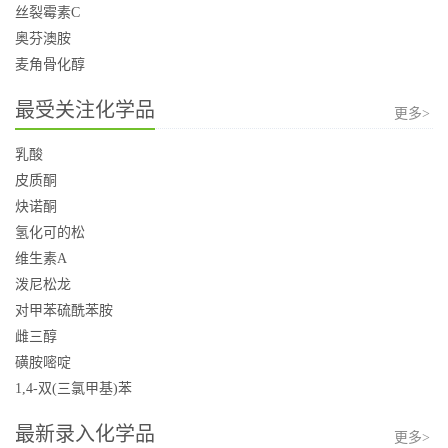
丝裂霉素C
奥芬澳胺
麦角骨化醇
最受关注化学品
更多>
乳酸
皮质酮
炔诺酮
氢化可的松
维生素A
泼尼松龙
对甲苯硫酰苯胺
雌三醇
磺胺嘧啶
1,4-双(三氯甲基)苯
最新录入化学品
更多>