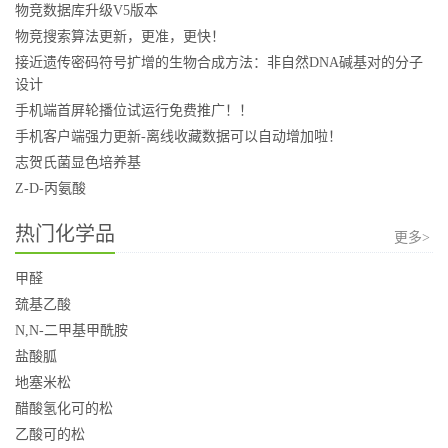
物竞数据库升级V5版本
物竞搜索算法更新，更准，更快！
接近遗传密码符号扩增的生物合成方法：非自然DNA碱基对的分子
设计
手机端首屏轮播位试运行免费推广！！
手机客户端强力更新-离线收藏数据可以自动增加啦！
志贺氏菌显色培养基
Z-D-丙氨酸
热门化学品
更多>
甲醛
巯基乙酸
N,N-二甲基甲酰胺
盐酸胍
地塞米松
醋酸氢化可的松
乙酸可的松