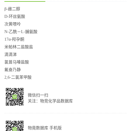
β-雌二醇
D-环丝氨酸
次黄嘌呤
N-乙酰－L-脯氨酸
17α-羟孕酮
米帕林二盐酸盐
滴滴涕
氯普马嗪盐酸
氟奋乃静
2,6-二氯苯甲酸
微信扫一扫
关注：物竞化学品数据库
物竟数据库 手机版