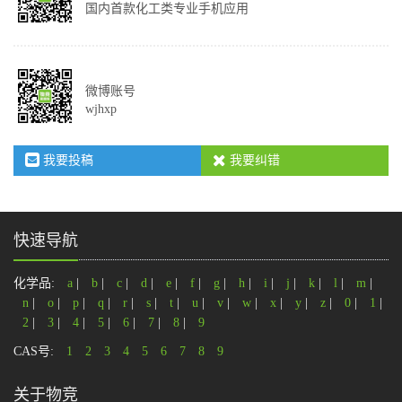
国内首款化工类专业手机应用
微博账号
wjhxp
我要投稿
我要纠错
快速导航
化学品:
a
|
b
|
c
|
d
|
e
|
f
|
g
|
h
|
i
|
j
|
k
|
l
|
m
|
n
|
o
|
p
|
q
|
r
|
s
|
t
|
u
|
v
|
w
|
x
|
y
|
z
|
0
|
1
|
2
|
3
|
4
|
5
|
6
|
7
|
8
|
9
CAS号:
1
2
3
4
5
6
7
8
9
关于物竞