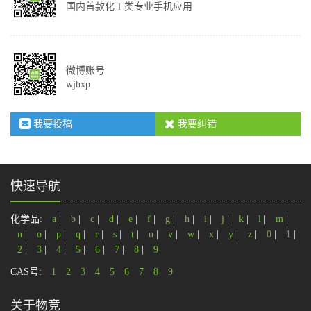
国内首款化工类专业手机应用
微博账号
wjhxp
我要投稿
我要纠错
快速导航
化学品:
a
|
b
|
c
|
d
|
e
|
f
|
g
|
h
|
i
|
j
|
k
|
l
|
m
|
n
|
o
|
p
|
q
|
r
|
s
|
t
|
u
|
v
|
w
|
x
|
y
|
z
|
0
|
1
|
2
|
3
|
4
|
5
|
6
|
7
|
8
|
9
CAS号:
1
2
3
4
5
6
7
8
9
关于物竞