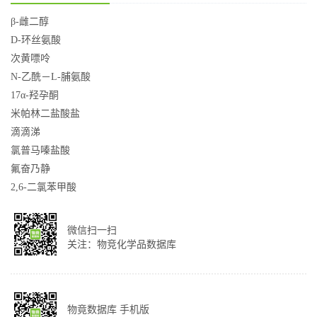
β-雌二醇
D-环丝氨酸
次黄嘌呤
N-乙酰－L-脯氨酸
17α-羟孕酮
米帕林二盐酸盐
滴滴涕
氯普马嗪盐酸
氟奋乃静
2,6-二氯苯甲酸
微信扫一扫
关注：物竞化学品数据库
物竟数据库 手机版