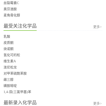
丝裂霉素C
奥芬澳胺
麦角骨化醇
最受关注化学品
更多>
乳酸
皮质酮
炔诺酮
氢化可的松
维生素A
泼尼松龙
对甲苯硫酰苯胺
雌三醇
磺胺嘧啶
1,4-双(三氯甲基)苯
最新录入化学品
更多>