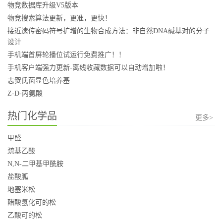
物竞数据库升级V5版本
物竞搜索算法更新，更准，更快！
接近遗传密码符号扩增的生物合成方法：非自然DNA碱基对的分子
设计
手机端首屏轮播位试运行免费推广！！
手机客户端强力更新-离线收藏数据可以自动增加啦！
志贺氏菌显色培养基
Z-D-丙氨酸
热门化学品
更多>
甲醛
巯基乙酸
N,N-二甲基甲酰胺
盐酸胍
地塞米松
醋酸氢化可的松
乙酸可的松