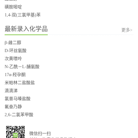
磺胺嘧啶
1,4-双(三氯甲基)苯
最新录入化学品
更多>
β-雌二醇
D-环丝氨酸
次黄嘌呤
N-乙酰－L-脯氨酸
17α-羟孕酮
米帕林二盐酸盐
滴滴涕
氯普马嗪盐酸
氟奋乃静
2,6-二氯苯甲酸
微信扫一扫