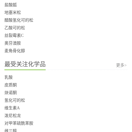
盐酸胍
地塞米松
醋酸氢化可的松
乙酸可的松
丝裂霉素C
奥芬澳胺
麦角骨化醇
最受关注化学品
更多>
乳酸
皮质酮
炔诺酮
氢化可的松
维生素A
泼尼松龙
对甲苯硫酰苯胺
雌三醇