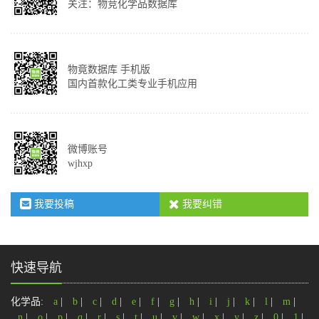
关注：物竞化学品数据库
物竟数据库 手机版
国内首款化工类专业手机应用
微博账号
wjhxp
我要投稿
我要纠错
快速导航
化学品:
a
|
b
|
c
|
d
|
e
|
f
|
g
|
h
|
i
|
j
|
k
|
l
|
m
|
n
|
o
|
p
|
q
|
r
|
s
|
t
|
u
|
v
|
w
|
x
|
y
|
z
|
0
|
1
|