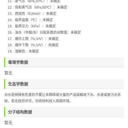
11.
蒸气压（
kPa,20ºC
）：
未确定
12.
饱和蒸气压（
kPa,60ºC
）：
未确定
13.
燃烧热（
KJ/mol
）：
未确定
14.
临界温度（
ºC
）：未确定
15.
临界压力（
KPa
）：未确定
16.
油水（辛醇
/
水）分配系数的对数值：未确定
17.
爆炸上限（
%,V/V
）：未确定
18.
爆炸下限（
%,V/V
）：未确定
19.
溶解性：未确定
毒理学数据
暂无
生态学数据
对水是稍微有危害的不要让未稀释或大量的产品接触地下水、水道或者污水系
统，若无政府许可，勿将材料排入周围环境。
分子结构数据
暂无