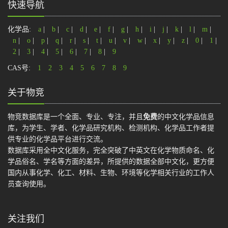
快速导航
化学品:
a
|
b
|
c
|
d
|
e
|
f
|
g
|
h
|
i
|
j
|
k
|
l
|
m
|
n
|
o
|
p
|
q
|
r
|
s
|
t
|
u
|
v
|
w
|
x
|
y
|
z
|
0
|
1
|
2
|
3
|
4
|
5
|
6
|
7
|
8
|
9
CAS号:
1
2
3
4
5
6
7
8
9
关于物竞
物竞数据库是一个全面、专业、专注，并且
免费
的中文化学品信息
库，为学生、学者、化学品研究机构、检测机构、化学品工作者提
供专业的化学品平台进行交流。
数据库采用全中文化服务，完全突破了中英文在化学物质命名、化
学品俗名、学名等方面的差异，所提供的数据全部中文化，更方便
国内从事化学、化工、材料、生物、环境等化学相关行业的工作人
员查询使用。
关注我们