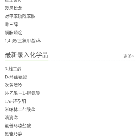
维生素A
泼尼松龙
对甲苯硫酰苯胺
雌三醇
磺胺嘧啶
1,4-双(三氯甲基)苯
最新录入化学品
更多>
β-雌二醇
D-环丝氨酸
次黄嘌呤
N-乙酰－L-脯氨酸
17α-羟孕酮
米帕林二盐酸盐
滴滴涕
氯普马嗪盐酸
氟奋乃静