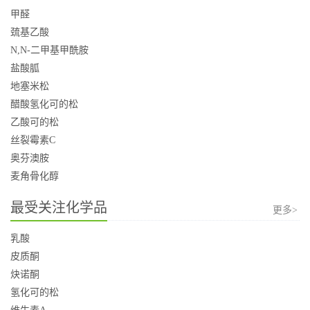
甲醛
巯基乙酸
N,N-二甲基甲酰胺
盐酸胍
地塞米松
醋酸氢化可的松
乙酸可的松
丝裂霉素C
奥芬澳胺
麦角骨化醇
最受关注化学品
更多>
乳酸
皮质酮
炔诺酮
氢化可的松