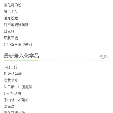
氢化可的松
维生素A
泼尼松龙
对甲苯硫酰苯胺
雌三醇
磺胺嘧啶
1,4-双(三氯甲基)苯
最新录入化学品
更多>
β-雌二醇
D-环丝氨酸
次黄嘌呤
N-乙酰－L-脯氨酸
17α-羟孕酮
米帕林二盐酸盐
滴滴涕