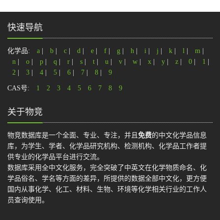
快速导航
化学品:
a
|
b
|
c
|
d
|
e
|
f
|
g
|
h
|
i
|
j
|
k
|
l
|
m
|
n
|
o
|
p
|
q
|
r
|
s
|
t
|
u
|
v
|
w
|
x
|
y
|
z
|
0
|
1
|
2
|
3
|
4
|
5
|
6
|
7
|
8
|
9
CAS号:
1
2
3
4
5
6
7
8
9
关于物竞
物竞数据库是一个全面、专业、专注，并且
免费
的中文化学品信息
库，为学生、学者、化学品研究机构、检测机构、化学品工作者提
供专业的化学品平台进行交流。
数据库采用全中文化服务，完全突破了中英文在化学物质命名、化
学品俗名、学名等方面的差异，所提供的数据全部中文化，更方便
国内从事化学、化工、材料、生物、环境等化学相关行业的工作人
员查询使用。