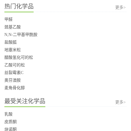
热门化学品
更多>
甲醛
巯基乙酸
N,N-二甲基甲酰胺
盐酸胍
地塞米松
醋酸氢化可的松
乙酸可的松
丝裂霉素C
奥芬澳胺
麦角骨化醇
最受关注化学品
更多>
乳酸
皮质酮
炔诺酮