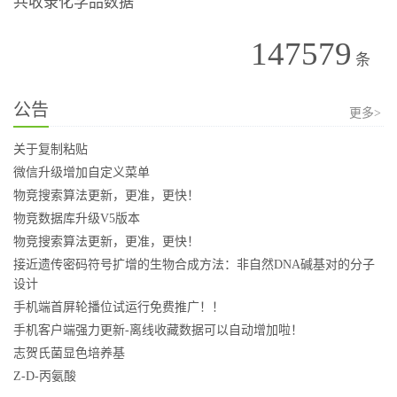
共收录化学品数据
147579
条
公告
更多>
关于复制粘贴
微信升级增加自定义菜单
物竞搜索算法更新，更准，更快！
物竞数据库升级V5版本
物竞搜索算法更新，更准，更快！
接近遗传密码符号扩增的生物合成方法：非自然DNA碱基对的分子
设计
手机端首屏轮播位试运行免费推广！！
手机客户端强力更新-离线收藏数据可以自动增加啦！
志贺氏菌显色培养基
Z-D-丙氨酸