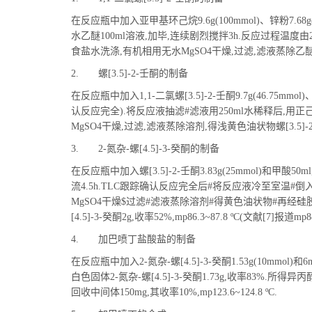
在反应瓶中加入亚甲基环己烷9.6g(100mmol)、锌粉7.68g
水乙醚100ml溶液,加毕,连续剧烈搅拌3h.反应过程温度
食盐水洗涤,有机相用无水MgSO4干燥,过滤,滤液蒸除乙醚,得浅黄
2. 螺[3.5]-2-壬酮的制备
在反应瓶中加入1,1-二氯螺[3.5]-2-壬酮9.7g(46.75mm
认反应完全).将反应液抽滤#滤液用250ml水稀释后,用正己
MgSO4干燥,过滤,滤液蒸除溶剂,得浅黄色油状物螺[3.5]-2-
3. 2-氮杂-螺[4.5]-3-癸酮的制备
在反应瓶中加入螺[3.5]-2-壬酮3.83g(25mmol)和甲酸
流4.5h.TLC跟踪确认反应完全后#将反应液冷至室温#倒入饱
MgSO4干燥$过滤#滤液蒸除溶剂#得黄色油状物#再经硅胶柱色
[4.5]-3-癸酮2g,收率52%,mp86.3~87.8 ºC(文献[7]报道mp88
4. 加巴喷丁盐酸盐的制备
在反应瓶中加入2-氮杂-螺[4.5]-3-癸酮1.53g(10mmo
白色固体2-氮杂-螺[4.5]-3-癸酮1.73g,收率83%.所
回收中间体150mg,其收率10%,mp123.6~124.8 ºC.