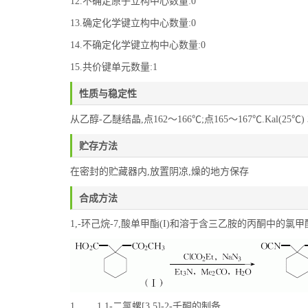
12.不确定原子立构中心数量:0
13.确定化学键立构中心数量:0
14.不确定化学键立构中心数量:0
15.共价键单元数量:1
性质与稳定性
从乙醇-乙醚结晶,点162～166℃;点165～167℃.Kal(25℃) 3
贮存方法
在密封的贮藏器内,放置阴凉,燥的地方保存
合成方法
1,-环己烷-7,酸单甲酯(I)和溶于含三乙胺的丙酮中的氯
1. 1,1-二氯螺[3.5]-2-壬酮的制备