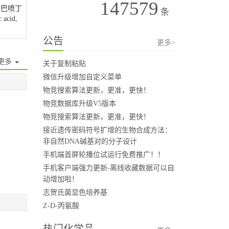
147579
加巴喷丁
条
 acid,
公告
更多>
更多
关于复制粘贴
微信升级增加自定义菜单
物竞搜索算法更新，更准，更快！
物竞数据库升级V5版本
物竞搜索算法更新，更准，更快！
接近遗传密码符号扩增的生物合成方法：
非自然DNA碱基对的分子设计
手机端首屏轮播位试运行免费推广！！
手机客户端强力更新-离线收藏数据可以自
动增加啦！
志贺氏菌显色培养基
Z-D-丙氨酸
热门化学品