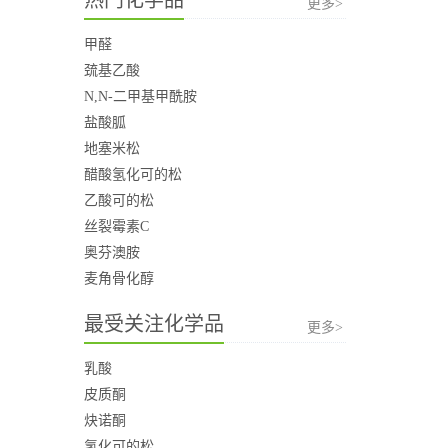
更多>
甲醛
巯基乙酸
N,N-二甲基甲酰胺
盐酸胍
地塞米松
醋酸氢化可的松
乙酸可的松
丝裂霉素C
奥芬澳胺
麦角骨化醇
最受关注化学品
更多>
乳酸
皮质酮
炔诺酮
氢化可的松