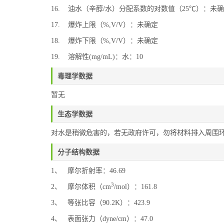
16. 油水（辛醇/水）分配系数的对数值（25℃）：未
17. 爆炸上限（%,V/V）：未确定
18. 爆炸下限（%,V/V）：未确定
19. 溶解性(mg/mL)：水：10
毒理学数据
暂无
生态学数据
对水是稍微危害的，若无政府许可，勿将材料排入周围
分子结构数据
1、 摩尔折射率：46.69
3
2、 摩尔体积（cm
/mol）：161.8
3、 等张比容（90.2K）：423.9
4、 表面张力（dyne/cm）：47.0