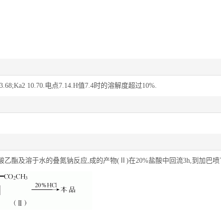
.68;Ka2 10.70.电点7.14.H值7.4时的溶解度超过10%.
甲酸乙酯及溶于水的叠氮钠反应,成的产物(Ⅱ)在20%盐酸中回流3h,到加巴喷