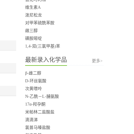
维生素A
泼尼松龙
对甲苯硫酰苯胺
雌三醇
磺胺嘧啶
1,4-双(三氯甲基)苯
最新录入化学品
更多>
β-雌二醇
D-环丝氨酸
次黄嘌呤
N-乙酰－L-脯氨酸
17α-羟孕酮
米帕林二盐酸盐
滴滴涕
氯普马嗪盐酸