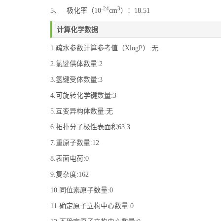
-24
3
5、 极化率（10
cm
）：18.51
计算化学数据
1.疏水参数计算参考值（XlogP）:无
2.氢键供体数量:2
3.氢键受体数量:3
4.可旋转化学键数量:3
5.互变异构体数量:无
6.拓扑分子极性表面积63.3
7.重原子数量:12
8.表面电荷:0
9.复杂度:162
10.同位素原子数量:0
11.确定原子立构中心数量:0