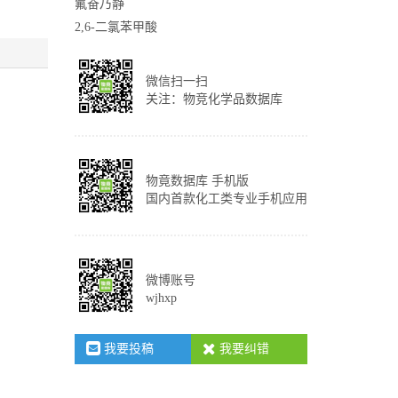
氟奋乃静
2,6-二氯苯甲酸
微信扫一扫
关注：物竞化学品数据库
物竟数据库 手机版
国内首款化工类专业手机应用
微博账号
wjhxp
我要投稿
我要纠错