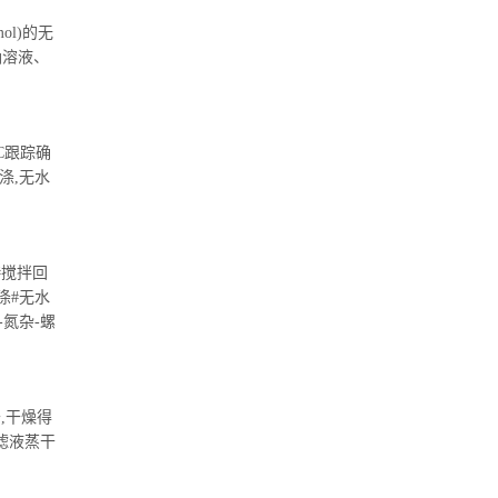
ol)的无
钠溶液、
LC跟踪确
涤,无水
后#搅拌回
洗涤#无水
-氮杂-螺
干,干燥得
#滤液蒸干