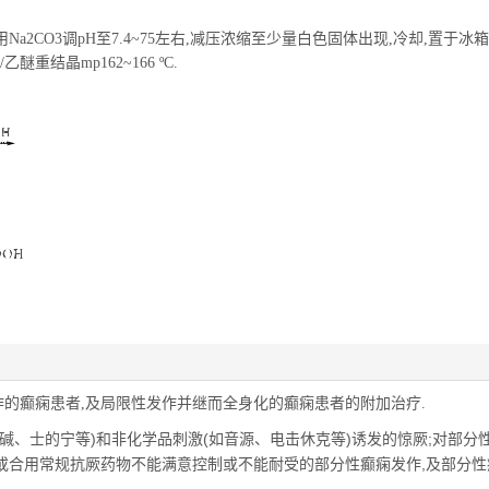
2CO3调pH至7.4~75左右,减压浓缩至少量白色固体出现,冷却,置于冰箱
重结晶mp162~166 ºC.
的癫痫患者,及局限性发作并继而全身化的癫痫患者的附加治疗.
碱、士的宁等)
和非化学品刺激(
如音源、电击休克等)
诱发的惊厥;
对部分
或合用常规抗厥药物不能满意控制或不能耐受的部分性癫痫发作,及部分性