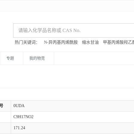
热门关键词：
N-异丙基丙烯酰胺
缩水甘油
甲基丙烯酸羟乙
专题
我的物竞
号
0UDA
C9H17NO2
171.24