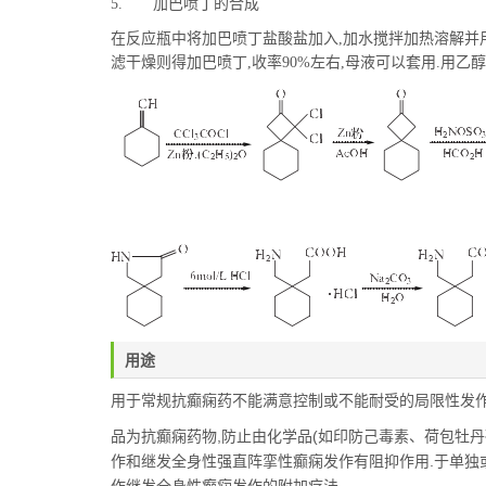
5. 加巴喷丁的合成
在反应瓶中将加巴喷丁盐酸盐加入,加水搅拌加热溶解并用Na
滤干燥则得加巴喷丁,收率90%左右,母液可以套用.用乙醇/乙醚
用途
用于常规抗癫痫药不能满意控制或不能耐受的局限性发作
品为抗癫痫药物,防止由化学品(
如印防己毒素、荷包牡丹
作和继发全身性强直阵挛性癫痫发作有阻抑作用.于单独