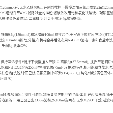
(120mmol)和无水乙醚400ml,在剧烈搅拌下慢慢滴加三氯乙酰氯22g(120mm
由20ºC逐渐升至40ºC.滤除过量的锌粉,滤液依次用饱和氯化铵溶液、碳酸氢
色液体1,1-二氯螺[3.5]-2-壬酮19.4g,收率94%.
ol)、锌粉9.6g(150mmol)和冰醋酸100ml,搅拌混合,于室温下搅拌反应10h(HT
烷(100ml×3)提取,分相,有机相合并后依次用NaHCO3溶液、饱和食盐水洗
壬酮6g,收率92%.
50ml,保持室温条件#搅拌下慢慢加入羟胺-O-磺酸5g(37.5mmol), 搅拌至透明
和NaHCO3溶液250ml中#用氯仿(75ml×3) 提取#有机相用饱和食盐水
谱[洗脱剂:正己烷/乙酸乙酯,体积比(1:4)~(2:1)] 纯化#得浅黄色固体2
~89 ºC).
l)和6mol/L盐酸100ml,搅拌回流9h.减压蒸除溶剂,得白色固体,用异丙醇洗涤,抽
得异丙醇溶液蒸干,用乙酸乙酯2339&溶解,水100ml洗两次,无水MgSO4干燥,过滤