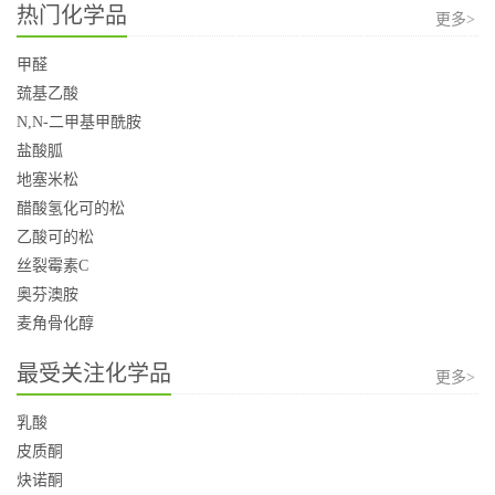
热门化学品
更多>
甲醛
巯基乙酸
N,N-二甲基甲酰胺
盐酸胍
地塞米松
醋酸氢化可的松
乙酸可的松
丝裂霉素C
奥芬澳胺
麦角骨化醇
最受关注化学品
更多>
乳酸
皮质酮
炔诺酮