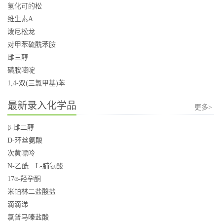
氢化可的松
维生素A
泼尼松龙
对甲苯硫酰苯胺
雌三醇
磺胺嘧啶
1,4-双(三氯甲基)苯
最新录入化学品
更多>
β-雌二醇
D-环丝氨酸
次黄嘌呤
N-乙酰－L-脯氨酸
17α-羟孕酮
米帕林二盐酸盐
滴滴涕
氯普马嗪盐酸