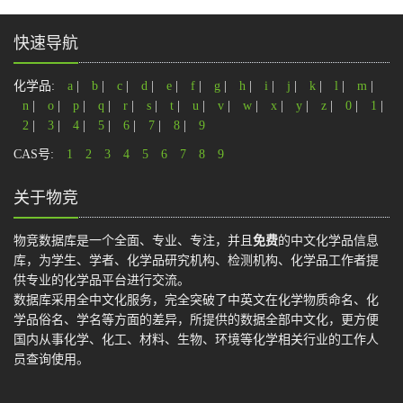
快速导航
化学品:
a
|
b
|
c
|
d
|
e
|
f
|
g
|
h
|
i
|
j
|
k
|
l
|
m
|
n
|
o
|
p
|
q
|
r
|
s
|
t
|
u
|
v
|
w
|
x
|
y
|
z
|
0
|
1
|
2
|
3
|
4
|
5
|
6
|
7
|
8
|
9
CAS号:
1
2
3
4
5
6
7
8
9
关于物竞
物竞数据库是一个全面、专业、专注，并且
免费
的中文化学品信息
库，为学生、学者、化学品研究机构、检测机构、化学品工作者提
供专业的化学品平台进行交流。
数据库采用全中文化服务，完全突破了中英文在化学物质命名、化
学品俗名、学名等方面的差异，所提供的数据全部中文化，更方便
国内从事化学、化工、材料、生物、环境等化学相关行业的工作人
员查询使用。