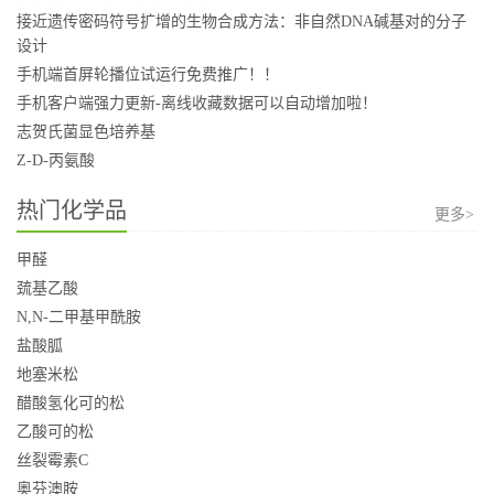
接近遗传密码符号扩增的生物合成方法：非自然DNA碱基对的分子
设计
手机端首屏轮播位试运行免费推广！！
手机客户端强力更新-离线收藏数据可以自动增加啦！
志贺氏菌显色培养基
Z-D-丙氨酸
热门化学品
更多>
甲醛
巯基乙酸
N,N-二甲基甲酰胺
盐酸胍
地塞米松
醋酸氢化可的松
乙酸可的松
丝裂霉素C
奥芬澳胺