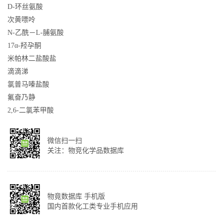
D-环丝氨酸
次黄嘌呤
N-乙酰－L-脯氨酸
17α-羟孕酮
米帕林二盐酸盐
滴滴涕
氯普马嗪盐酸
氟奋乃静
2,6-二氯苯甲酸
微信扫一扫
关注：物竞化学品数据库
物竟数据库 手机版
国内首款化工类专业手机应用