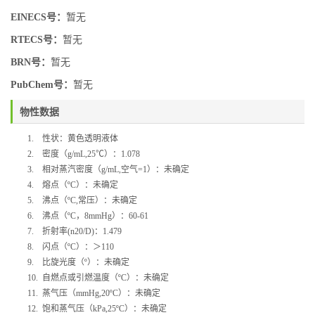
EINECS号：
暂无
RTECS号：
暂无
BRN号：
暂无
PubChem号：
暂无
物性数据
1.
性状：黄色透明液体
2.
密度（
g/mL,25
℃
）：
1.078
3.
相对蒸汽密度（
g/mL,
空气
=1
）：未确定
4.
熔点（
ºC
）：未确定
5.
沸点（
ºC,
常压）：未确定
6.
沸点（
ºC
，
8mmHg
）：
60-61
7.
折射率
(n20/D)
：
1.479
8.
闪点（
ºC
）：＞
110
9.
比旋光度（
º
）：未确定
10.
自燃点或引燃温度（
ºC
）：未确定
11.
蒸气压（
mmHg,20ºC
）：未确定
12.
饱和蒸气压（
kPa,25ºC
）：未确定