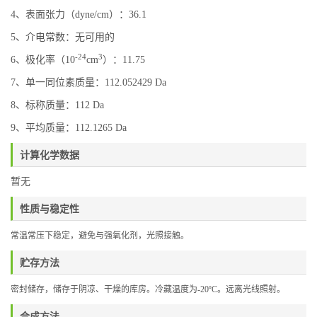
4、表面张力（dyne/cm）：36.1
5、介电常数：无可用的
-24
3
6、极化率（10
cm
）：11.75
7、单一同位素质量：112.052429 Da
8、标称质量：112 Da
9、平均质量：112.1265 Da
计算化学数据
暂无
性质与稳定性
常温常压下稳定，避免与强氧化剂，光照接触。
贮存方法
密封储存，
储存于阴凉、干燥的库房。冷藏温度为
-20
ºC
。远离光线照射。
合成方法