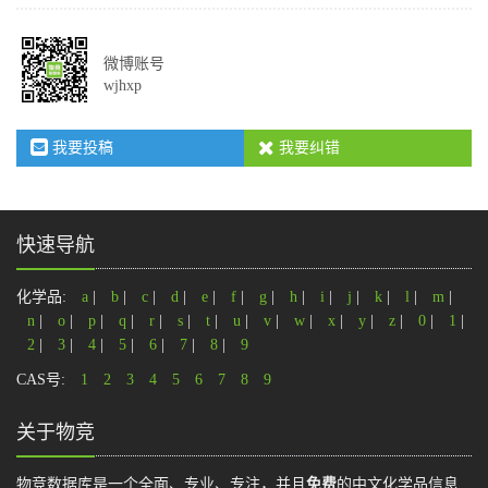
微博账号
wjhxp
我要投稿
我要纠错
快速导航
化学品:
a
|
b
|
c
|
d
|
e
|
f
|
g
|
h
|
i
|
j
|
k
|
l
|
m
|
n
|
o
|
p
|
q
|
r
|
s
|
t
|
u
|
v
|
w
|
x
|
y
|
z
|
0
|
1
|
2
|
3
|
4
|
5
|
6
|
7
|
8
|
9
CAS号:
1
2
3
4
5
6
7
8
9
关于物竞
物竞数据库是一个全面、专业、专注，并且
免费
的中文化学品信息