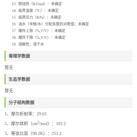
13.
燃烧热（
KJ/mol
）：未确定
14.
临界温度（
ºC
）：未确定
15.
临界压力（
KPa
）：未确定
16.
油水（辛醇
/
水）分配系数的对数值：未确定
17.
爆炸上限（
%,V/V
）：未确定
18.
爆炸下限（
%,V/V
）：未确定
19.
溶解性：溶于水
毒理学数据
暂无
生态学数据
暂无
分子结构数据
1、摩尔折射率：29.63
3
2、摩尔体积（cm
/mol）：103.2
3、等张比容（90.2K）：253.2