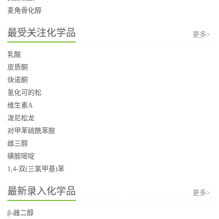
麦角骨化醇
最受关注化学品
更多>
乳酸
皮质酮
炔诺酮
氢化可的松
维生素A
泼尼松龙
对甲苯硫酰苯胺
雌三醇
磺胺嘧啶
1,4-双(三氯甲基)苯
最新录入化学品
更多>
β-雌二醇