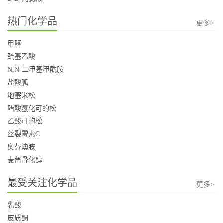
热门化学品
更多>
甲醛
巯基乙酸
N,N-二甲基甲酰胺
盐酸胍
地塞米松
醋酸氢化可的松
乙酸可的松
丝裂霉素C
奥芬澳胺
麦角骨化醇
最受关注化学品
更多>
乳酸
皮质酮