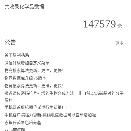
共收录化学品数据
147579
条
公告
更多>
关于复制粘贴
微信升级增加自定义菜单
物竞搜索算法更新，更准，更快！
物竞数据库升级V5版本
物竞搜索算法更新，更准，更快！
接近遗传密码符号扩增的生物合成方法：非自然DNA碱基对的分子
设计
手机端首屏轮播位试运行免费推广！！
手机客户端强力更新-离线收藏数据可以自动增加啦！
志贺氏菌显色培养基
Z-D-丙氨酸