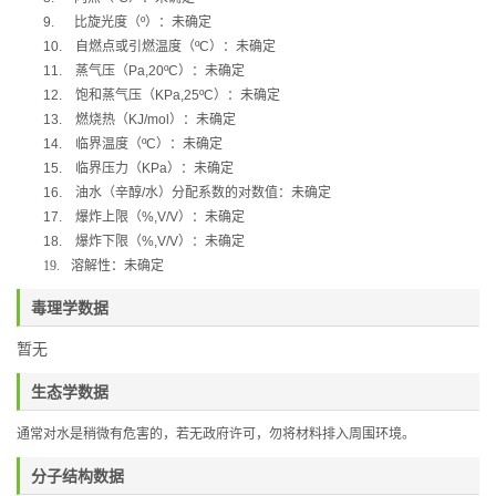
9.
比旋光度（
º
）：未确定
10.
自燃点或引燃温度（
ºC
）：未确定
11.
蒸气压（
Pa,20ºC
）：未确定
12.
饱和蒸气压（
KPa,25ºC
）：未确定
13.
燃烧热（
KJ/mol
）：未确定
14.
临界温度（
ºC
）：未确定
15.
临界压力（
KPa
）：未确定
16.
油水（辛醇
/
水）分配系数的对数值：未确定
17.
爆炸上限（
%,V/V
）：未确定
18.
爆炸下限（
%,V/V
）：未确定
19.
溶解性：未确定
毒理学数据
暂无
生态学数据
通常对水是稍微有危害的，若无政府许可，勿将材料排入周围环境。
分子结构数据