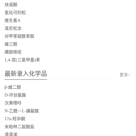
炔诺酮
氢化可的松
维生素A
泼尼松龙
对甲苯硫酰苯胺
雌三醇
磺胺嘧啶
1,4-双(三氯甲基)苯
最新录入化学品
更多>
β-雌二醇
D-环丝氨酸
次黄嘌呤
N-乙酰－L-脯氨酸
17α-羟孕酮
米帕林二盐酸盐
滴滴涕