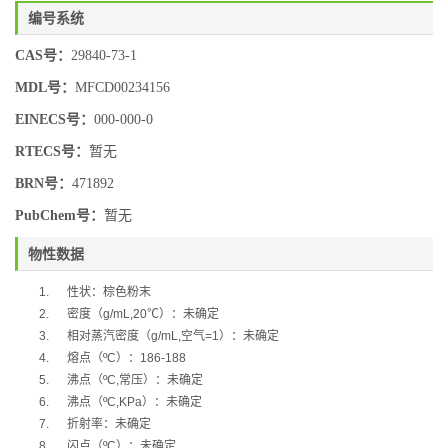
编号系统
CAS号：
29840-73-1
MDL号：
MFCD00234156
EINECS号：
000-000-0
RTECS号：
暂无
BRN号：
471892
PubChem号：
暂无
物性数据
1.
性状：棕色粉末
2.
密度（
g/mL,20
℃
）：未确定
3.
相对蒸汽密度（
g/mL,
空气
=1
）：未确定
4.
熔点（
ºC
）：
186-188
5.
沸点（
ºC,
常压）：未确定
6.
沸点（
ºC,KPa
）：未确定
7.
折射率：未确定
8.
闪点（
ºC
）：未确定