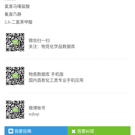
氯普马嗪盐酸
氟奋乃静
2,6-二氯苯甲酸
微信扫一扫
关注：物竞化学品数据库
物竟数据库 手机版
国内首款化工类专业手机应用
微博账号
wjhxp
我要投稿
我要纠错