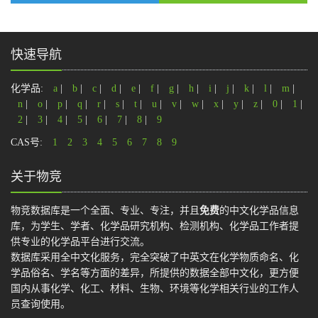
快速导航
化学品:
a
|
b
|
c
|
d
|
e
|
f
|
g
|
h
|
i
|
j
|
k
|
l
|
m
|
n
|
o
|
p
|
q
|
r
|
s
|
t
|
u
|
v
|
w
|
x
|
y
|
z
|
0
|
1
|
2
|
3
|
4
|
5
|
6
|
7
|
8
|
9
CAS号:
1
2
3
4
5
6
7
8
9
关于物竞
物竞数据库是一个全面、专业、专注，并且
免费
的中文化学品信息
库，为学生、学者、化学品研究机构、检测机构、化学品工作者提
供专业的化学品平台进行交流。
数据库采用全中文化服务，完全突破了中英文在化学物质命名、化
学品俗名、学名等方面的差异，所提供的数据全部中文化，更方便
国内从事化学、化工、材料、生物、环境等化学相关行业的工作人
员查询使用。