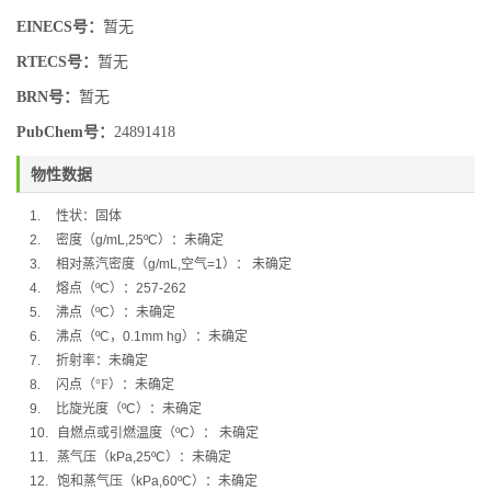
EINECS号：
暂无
RTECS号：
暂无
BRN号：
暂无
PubChem号：
24891418
物性数据
1.
性状：固体
2.
密度（
g/mL,25ºC
）：未确定
3.
相对蒸汽密度（
g/mL,
空气
=1
）：
未确定
4.
熔点（
ºC
）：
257-262
5.
沸点（
ºC
）：
未确定
6.
沸点（
ºC
，
0.1mm hg
）：
未确定
7.
折射率：未确定
8.
闪点（
°F
）：
未确定
9.
比旋光度（
ºC
）：
未确定
10.
自燃点或引燃温度（
ºC
）：
未确定
11.
蒸气压（
kPa,25ºC
）：
未确定
12.
饱和蒸气压（
kPa,60ºC
）：
未确定