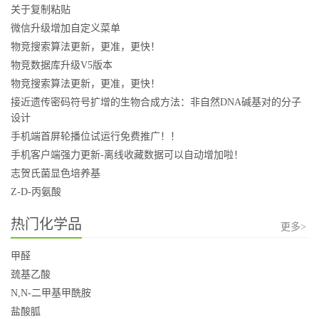
关于复制粘贴
微信升级增加自定义菜单
物竞搜索算法更新，更准，更快！
物竞数据库升级V5版本
物竞搜索算法更新，更准，更快！
接近遗传密码符号扩增的生物合成方法：非自然DNA碱基对的分子
设计
手机端首屏轮播位试运行免费推广！！
手机客户端强力更新-离线收藏数据可以自动增加啦！
志贺氏菌显色培养基
Z-D-丙氨酸
热门化学品
更多>
甲醛
巯基乙酸
N,N-二甲基甲酰胺
盐酸胍