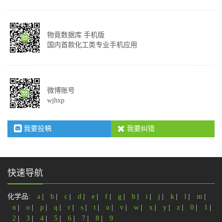
物竟数据库 手机版
国内首款化工类专业手机应用
微博账号
wjhxp
我要投稿
我要纠错
快速导航
化学品:
a
|
b
|
c
|
d
|
e
|
f
|
g
|
h
|
i
|
j
|
k
|
l
|
m
|
n
|
o
|
p
|
q
|
r
|
s
|
t
|
u
|
v
|
w
|
x
|
y
|
z
|
0
|
1
|
2
|
3
|
4
|
5
|
6
|
7
|
8
|
9