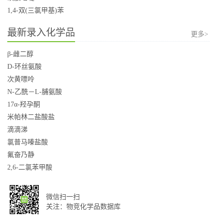
1,4-双(三氯甲基)苯
最新录入化学品
更多>
β-雌二醇
D-环丝氨酸
次黄嘌呤
N-乙酰－L-脯氨酸
17α-羟孕酮
米帕林二盐酸盐
滴滴涕
氯普马嗪盐酸
氟奋乃静
2,6-二氯苯甲酸
微信扫一扫
关注：物竞化学品数据库