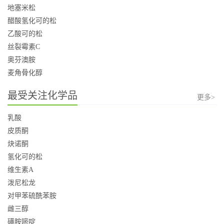
地塞米松
醋酸氢化可的松
乙酸可的松
丝裂霉素C
奥芬澳胺
麦角骨化醇
最受关注化学品
更多>
乳酸
皮质酮
炔诺酮
氢化可的松
维生素A
泼尼松龙
对甲苯硫酰苯胺
雌三醇
磺胺嘧啶