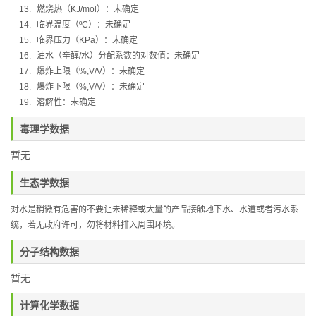
13.
燃烧热（
KJ/mol
）：
未确定
14.
临界温度（
ºC
）：未确定
15.
临界压力（
KPa
）：未确定
16.
油水（辛醇
/
水）分配系数的对数值：未确定
17.
爆炸上限（
%,V/V
）：未确定
18.
爆炸下限（
%,V/V
）：未确定
19.
溶解性：未确定
毒理学数据
暂无
生态学数据
对水是稍微有危害的不要让未稀释或大量的产品接触地下水、水道或者污水系
统，若无政府许可，勿将材料排入周围环境。
分子结构数据
暂无
计算化学数据