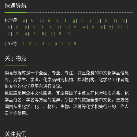
快速导航
化学品:
a
|
b
|
c
|
d
|
e
|
f
|
g
|
h
|
i
|
j
|
k
|
l
|
m
|
n
|
o
|
p
|
q
|
r
|
s
|
t
|
u
|
v
|
w
|
x
|
y
|
z
|
0
|
1
|
2
|
3
|
4
|
5
|
6
|
7
|
8
|
9
CAS号:
1
2
3
4
5
6
7
8
9
关于物竞
物竞数据库是一个全面、专业、专注，并且
免费
的中文化学品信息
库，为学生、学者、化学品研究机构、检测机构、化学品工作者提
供专业的化学品平台进行交流。
数据库采用全中文化服务，完全突破了中英文在化学物质命名、化
学品俗名、学名等方面的差异，所提供的数据全部中文化，更方便
国内从事化学、化工、材料、生物、环境等化学相关行业的工作人
员查询使用。
关注我们