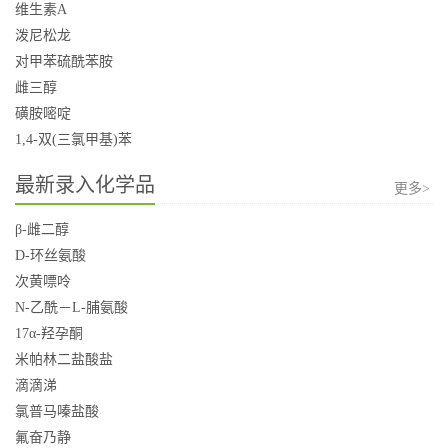
维生素A
泼尼松龙
对甲苯硫酰苯胺
雌三醇
磺胺嘧啶
1,4-双(三氯甲基)苯
最新录入化学品
更多>
β-雌二醇
D-环丝氨酸
次黄嘌呤
N-乙酰－L-脯氨酸
17α-羟孕酮
米帕林二盐酸盐
滴滴涕
氯普马嗪盐酸
氟奋乃静