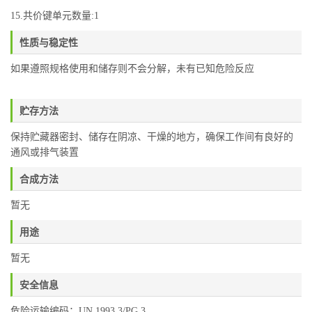
15.共价键单元数量:1
性质与稳定性
如果遵照规格使用和储存则不会分解，未有已知危险反应
贮存方法
保持贮藏器密封、储存在阴凉、干燥的地方，确保工作间有良好的
通风或排气装置
合成方法
暂无
用途
暂无
安全信息
危险运输编码：UN 1993 3/PG 3