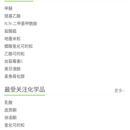
甲醛
巯基乙酸
N,N-二甲基甲酰胺
盐酸胍
地塞米松
醋酸氢化可的松
乙酸可的松
丝裂霉素C
奥芬澳胺
麦角骨化醇
最受关注化学品
更多>
乳酸
皮质酮
炔诺酮
氢化可的松