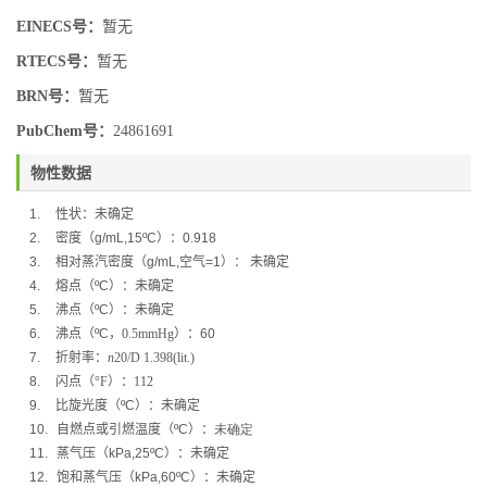
EINECS号：
暂无
RTECS号：
暂无
BRN号：
暂无
PubChem号：
24861691
物性数据
1.
性状：未确定
2.
密度（
g/mL,15ºC
）：
0.918
3.
相对蒸汽密度（
g/mL,
空气
=1
）：
未确定
4.
熔点（
ºC
）：未确定
5.
沸点（
ºC
）：
未确定
6.
沸点（
ºC
，
0.5mmHg
）：
60
7.
折射率：
n
20/D
1.398(lit.)
8.
闪点（
°F
）：
112
9.
比旋光度（
ºC
）：
未确定
10.
自燃点或引燃温度（
ºC
）：
未确定
11.
蒸气压（
kPa,25ºC
）：
未确定
12.
饱和蒸气压（
kPa,60ºC
）：
未确定