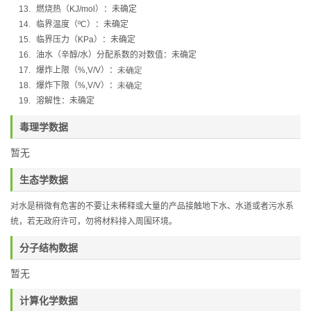
13.
燃烧热（
KJ/mol
）：
未确定
14.
临界温度（
ºC
）：未确定
15.
临界压力（
KPa
）：未确定
16.
油水（辛醇
/
水）分配系数的对数值：未确定
17.
爆炸上限（
%,V/V
）：
未确定
18.
爆炸下限（
%,V/V
）：
未确定
19.
溶解性：未确定
毒理学数据
暂无
生态学数据
对水是稍微有危害的不要让未稀释或大量的产品接触地下水、水道或者污水系
统，若无政府许可，勿将材料排入周围环境。
分子结构数据
暂无
计算化学数据