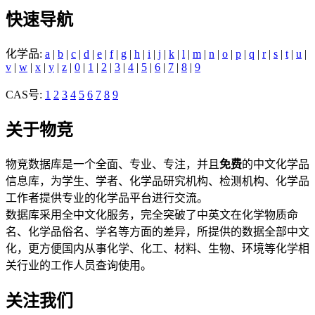
快速导航
化学品:
a
|
b
|
c
|
d
|
e
|
f
|
g
|
h
|
i
|
j
|
k
|
l
|
m
|
n
|
o
|
p
|
q
|
r
|
s
|
t
|
u
|
v
|
w
|
x
|
y
|
z
|
0
|
1
|
2
|
3
|
4
|
5
|
6
|
7
|
8
|
9
CAS号:
1
2
3
4
5
6
7
8
9
关于物竞
物竞数据库是一个全面、专业、专注，并且
免费
的中文化学品
信息库，为学生、学者、化学品研究机构、检测机构、化学品
工作者提供专业的化学品平台进行交流。
数据库采用全中文化服务，完全突破了中英文在化学物质命
名、化学品俗名、学名等方面的差异，所提供的数据全部中文
化，更方便国内从事化学、化工、材料、生物、环境等化学相
关行业的工作人员查询使用。
关注我们