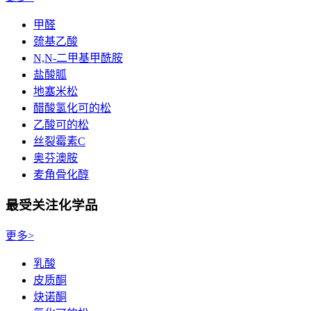
甲醛
巯基乙酸
N,N-二甲基甲酰胺
盐酸胍
地塞米松
醋酸氢化可的松
乙酸可的松
丝裂霉素C
奥芬澳胺
麦角骨化醇
最受关注化学品
更多>
乳酸
皮质酮
炔诺酮