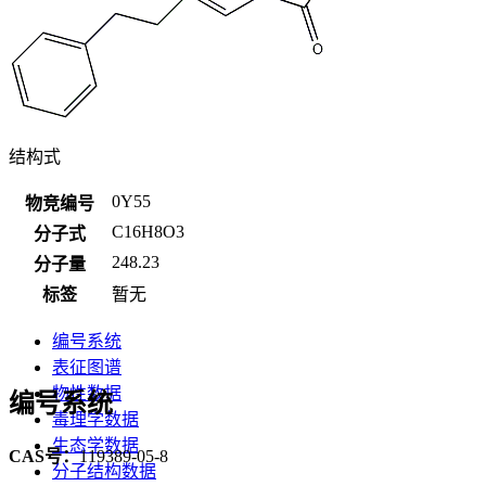
结构式
0Y55
物竞编号
C16H8O3
分子式
248.23
分子量
标签
暂无
编号系统
表征图谱
物性数据
编号系统
毒理学数据
生态学数据
CAS号：
119389-05-8
分子结构数据