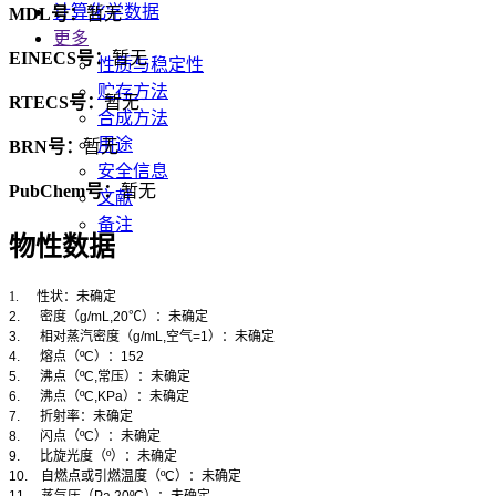
计算化学数据
MDL号：
暂无
更多
EINECS号：
暂无
性质与稳定性
贮存方法
RTECS号：
暂无
合成方法
用途
BRN号：
暂无
安全信息
PubChem号：
暂无
文献
备注
物性数据
1.
性状：未确定
2.
密度（
g/mL,20
℃
）：未确定
3.
相对蒸汽密度（
g/mL,
空气
=1
）：未确定
4.
熔点（
ºC
）：
152
5.
沸点（
ºC,
常压）：未确定
6.
沸点（
ºC,KPa
）：未确定
7.
折射率：未确定
8.
闪点（
ºC
）：未确定
9.
比旋光度（
º
）：未确定
10.
自燃点或引燃温度（
ºC
）：未确定
11.
蒸气压（
Pa,20ºC
）：未确定