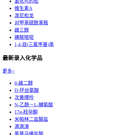
氢化可的松
维生素A
泼尼松龙
对甲苯硫酰苯胺
雌三醇
磺胺嘧啶
1,4-双(三氯甲基)苯
最新录入化学品
更多>
β-雌二醇
D-环丝氨酸
次黄嘌呤
N-乙酰－L-脯氨酸
17α-羟孕酮
米帕林二盐酸盐
滴滴涕
氯普马嗪盐酸