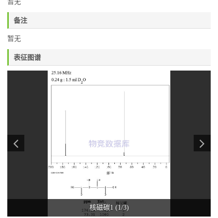
暂无
备注
暂无
表征图谱
核磁碳1 (1/3)