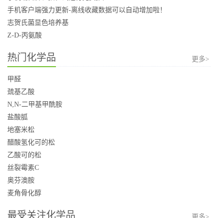
手机客户端强力更新-离线收藏数据可以自动增加啦！
志贺氏菌显色培养基
Z-D-丙氨酸
热门化学品
更多>
甲醛
巯基乙酸
N,N-二甲基甲酰胺
盐酸胍
地塞米松
醋酸氢化可的松
乙酸可的松
丝裂霉素C
奥芬澳胺
麦角骨化醇
最受关注化学品
更多>