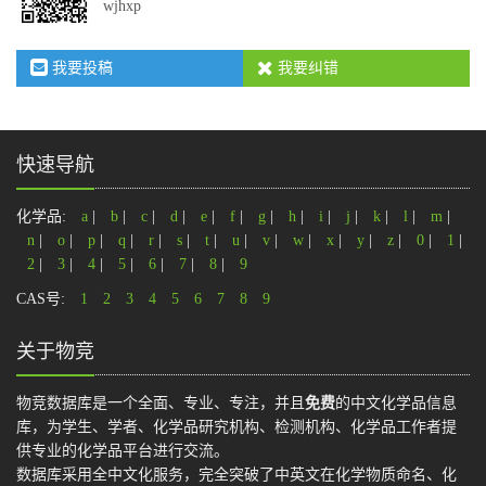
wjhxp
我要投稿
我要纠错
快速导航
化学品:
a
|
b
|
c
|
d
|
e
|
f
|
g
|
h
|
i
|
j
|
k
|
l
|
m
|
n
|
o
|
p
|
q
|
r
|
s
|
t
|
u
|
v
|
w
|
x
|
y
|
z
|
0
|
1
|
2
|
3
|
4
|
5
|
6
|
7
|
8
|
9
CAS号:
1
2
3
4
5
6
7
8
9
关于物竞
物竞数据库是一个全面、专业、专注，并且
免费
的中文化学品信息
库，为学生、学者、化学品研究机构、检测机构、化学品工作者提
供专业的化学品平台进行交流。
数据库采用全中文化服务，完全突破了中英文在化学物质命名、化