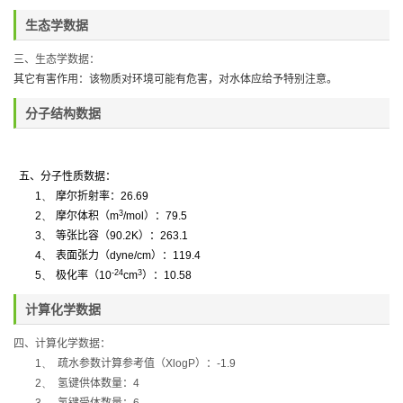
生态学数据
三、生态学数据：
其它有害作用：该物质对环境可能有危害，对水体应给予特别注意。
分子结构数据
五、分子性质数据：
1、
摩尔折射率：
26.69
3
2、
摩尔体积（
m
/mol
）：
79.5
3、
等张比容（
90.2K
）：
263.1
4、
表面张力（
dyne/cm
）：
119.4
-24
3
5、
极化率
（
10
cm
）：
10.58
计算化学数据
四、计算化学数据：
1、
疏水参数计算参考值（
XlogP
）：
-1.9
2、
氢键供体数量：
4