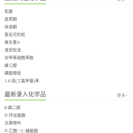
乳酸
皮质酮
炔诺酮
氢化可的松
维生素A
泼尼松龙
对甲苯硫酰苯胺
雌三醇
磺胺嘧啶
1,4-双(三氯甲基)苯
最新录入化学品
更多>
β-雌二醇
D-环丝氨酸
次黄嘌呤
N-乙酰－L-脯氨酸