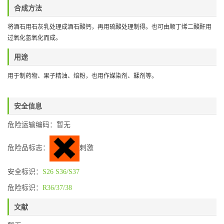
合成方法
将酒石用石灰乳处理成酒石酸钙，再用硫酸处理制得。也可由顺丁烯二酸酐用
过氧化氢氧化而成。
用途
用于制药物、果子精油、焙粉，也用作媒染剂、鞣剂等。
安全信息
危险运输编码：暂无
危险品标志：
刺激
安全标识：
S26
S36/S37
危险标识：
R36/37/38
文献