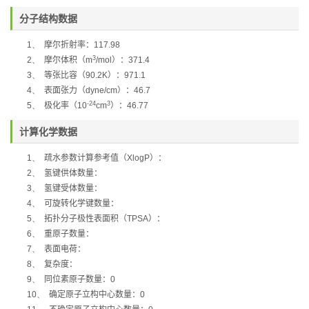
分子结构数据
1、
摩尔折射率：
117.98
3
2、
摩尔体积（
m
/mol
）：
371.4
3、
等张比容（
90.2K
）：
971.1
4、
表面张力（
dyne/cm
）：
46.7
-24
3
5、
极化率
（
10
cm
）：
46.77
计算化学数据
1、
疏水参数计算参考值（
XlogP
）：
2、
氢键供体数量：
3、
氢键受体数量：
4、
可旋转化学键数量：
5、
拓扑分子极性表面积（
TPSA
）：
6、
重原子数量：
7、
表面电荷：
8、
复杂度：
9、
同位素原子数量：
0
10、
确定原子立构中心数量：
0