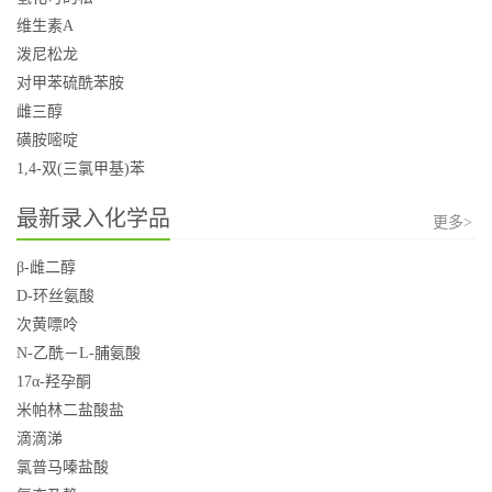
维生素A
泼尼松龙
对甲苯硫酰苯胺
雌三醇
磺胺嘧啶
1,4-双(三氯甲基)苯
最新录入化学品
更多>
β-雌二醇
D-环丝氨酸
次黄嘌呤
N-乙酰－L-脯氨酸
17α-羟孕酮
米帕林二盐酸盐
滴滴涕
氯普马嗪盐酸