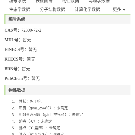
编号系统
表征图谱
物性数据
毒理学数据
生态学数据
分子结构数据
计算化学数据
更多
编号系统
CAS号：
72300-72-2
MDL号：
暂无
EINECS号：
暂无
RTECS号：
暂无
BRN号：
暂无
PubChem号：
暂无
物性数据
1.
性状：冻干粉。
2.
密度（
g/mL,25/4
℃
）：未确定
3.
相对蒸汽密度（
g/mL,
空气
=1
）：未确定
4.
熔点（
ºC
）：未确定
5.
沸点（
ºC,
常压）：未确定
6.
沸点（
ºC,5.2kPa
）：未确定