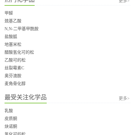
更多>
甲醛
巯基乙酸
N,N-二甲基甲酰胺
盐酸胍
地塞米松
醋酸氢化可的松
乙酸可的松
丝裂霉素C
奥芬澳胺
麦角骨化醇
最受关注化学品
更多>
乳酸
皮质酮
炔诺酮
氢化可的松