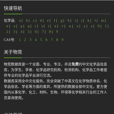
快速导航
化学品:
a
|
b
|
c
|
d
|
e
|
f
|
g
|
h
|
i
|
j
|
k
|
l
|
m
|
n
|
o
|
p
|
q
|
r
|
s
|
t
|
u
|
v
|
w
|
x
|
y
|
z
|
0
|
1
|
2
|
3
|
4
|
5
|
6
|
7
|
8
|
9
CAS号:
1
2
3
4
5
6
7
8
9
关于物竞
物竞数据库是一个全面、专业、专注，并且
免费
的中文化学品信息
库，为学生、学者、化学品研究机构、检测机构、化学品工作者提
供专业的化学品平台进行交流。
数据库采用全中文化服务，完全突破了中英文在化学物质命名、化
学品俗名、学名等方面的差异，所提供的数据全部中文化，更方便
国内从事化学、化工、材料、生物、环境等化学相关行业的工作人
员查询使用。