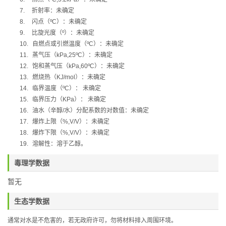
7.
折射率：未确定
8.
闪点（
ºC
）：未确定
9.
比旋光度（
º
）：未确定
10.
自燃点或引燃温度（
ºC
）：未确定
11.
蒸气压（
kPa,25ºC
）：未确定
12.
饱和蒸气压（
kPa,60ºC
）：未确定
13.
燃烧热（
KJ/mol
）：未确定
14.
临界温度（
ºC
）：
未确定
15.
临界压力（
KPa
）：
未确定
16.
油水（辛醇
/
水）分配系数的对数值：未确定
17.
爆炸上限（
%,V/V
）：未确定
18.
爆炸下限（
%,V/V
）：未确定
19.
溶解性：溶于乙醇。
毒理学数据
暂无
生态学数据
通常对水是不危害的，若无政府许可，勿将材料排入周围环境。