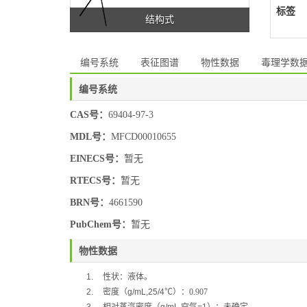
标签
结构式
编号系统
表征图谱
物性数据
毒理学数
编号系统
CAS号：
69404-97-3
MDL号：
MFCD00010655
EINECS号：
暂无
RTECS号：
暂无
BRN号：
4661590
PubChem号：
暂无
物性数据
1.
性状：液体。
2.
密度（
g/mL,25/4
℃
）：0.907