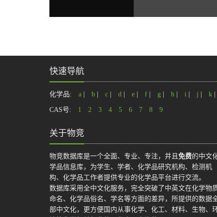
快速导航
化学品:
a
|
b
|
c
|
d
|
e
|
f
|
g
|
h
|
i
|
j
|
k
CAS号:
1
2
3
4
5
6
7
8
9
关于物竞
物竞数据库是一个全面、专业、专注，并且
免费
的中文
学品信息库，为学生、学者、化学品研究机构、检测机
构、化学品工作者提供专业的化学品平台进行交流。
数据库采用全中文化服务，完全突破了中英文在化学物
命名、化学品俗名、学名等方面的差异，所提供的数据
部中文化，更方便国内从事化学、化工、材料、生物、