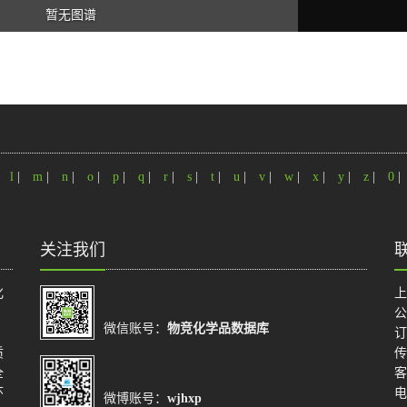
暂无图谱
|
l
|
m
|
n
|
o
|
p
|
q
|
r
|
s
|
t
|
u
|
v
|
w
|
x
|
y
|
z
|
0
|
关注我们
化
上
公
微信账号：
物竞化学品数据库
订
质
传
全
客
环
电
微博账号：
wjhxp