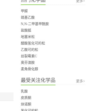
更多>
甲醛
巯基乙酸
N,N-二甲基甲酰胺
盐酸胍
地塞米松
醋酸氢化可的松
乙酸可的松
丝裂霉素C
奥芬澳胺
麦角骨化醇
最受关注化学品
更多>
乳酸
皮质酮
炔诺酮
氢化可的松