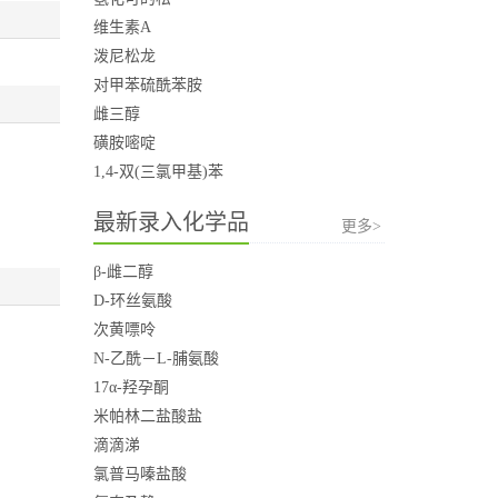
维生素A
泼尼松龙
对甲苯硫酰苯胺
雌三醇
磺胺嘧啶
1,4-双(三氯甲基)苯
最新录入化学品
更多>
β-雌二醇
D-环丝氨酸
次黄嘌呤
N-乙酰－L-脯氨酸
17α-羟孕酮
米帕林二盐酸盐
滴滴涕
氯普马嗪盐酸