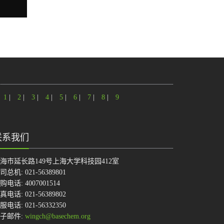
1
|
2
|
3
|
4
|
5
|
6
|
7
|
8
|
9
联系我们
海市延长路149号上海大学科技园412室
司总机: 021-56389801
购电话: 4007001514
真电话: 021-56389802
服电话: 021-56332350
子邮件:
wingch@basechem.org