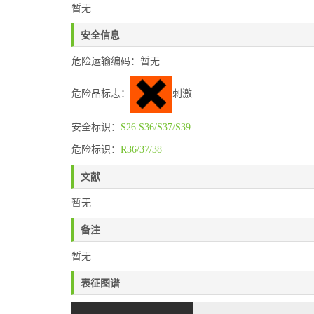
暂无
安全信息
危险运输编码：暂无
危险品标志：
刺激
安全标识：
S26
S36/S37/S39
危险标识：
R36/37/38
文献
暂无
备注
暂无
表征图谱