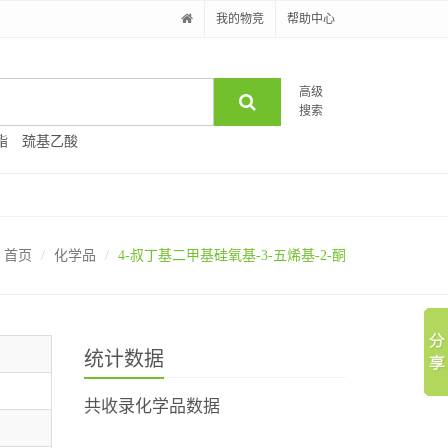
我的物竞
帮助中心
高级
搜索
酯
巯基乙酸
首页
化学品
4-叔丁基二甲基硅氧基-3-五烯基-2-酮
统计数据
共收录化学品数据