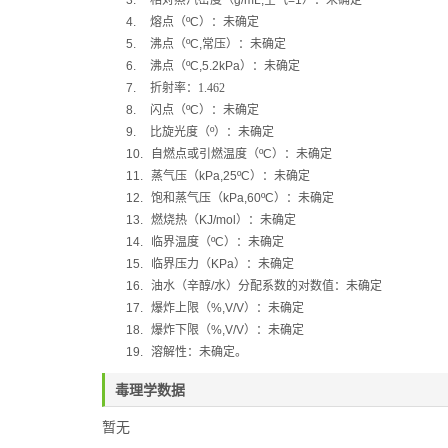
3.
相对蒸汽密度（
g/mL,
空气
=1
）：未确定
4.
熔点（
ºC
）：未确定
5.
沸点（
ºC,
常压）：未确定
6.
沸点（
ºC,5.2kPa
）：未确定
7.
折射率：1.462
8.
闪点（
ºC
）：未确定
9.
比旋光度（
º
）：未确定
10.
自燃点或引燃温度（
ºC
）：未确定
11.
蒸气压（
kPa,25ºC
）：未确定
12.
饱和蒸气压（
kPa,60ºC
）：未确定
13.
燃烧热（
KJ/mol
）：未确定
14.
临界温度（
ºC
）：未确定
15.
临界压力（
KPa
）：未确定
16.
油水（辛醇
/
水）分配系数的对数值：未确定
17.
爆炸上限（
%,V/V
）：未确定
18.
爆炸下限（
%,V/V
）：未确定
19.
溶解性：未确定
。
毒理学数据
暂无