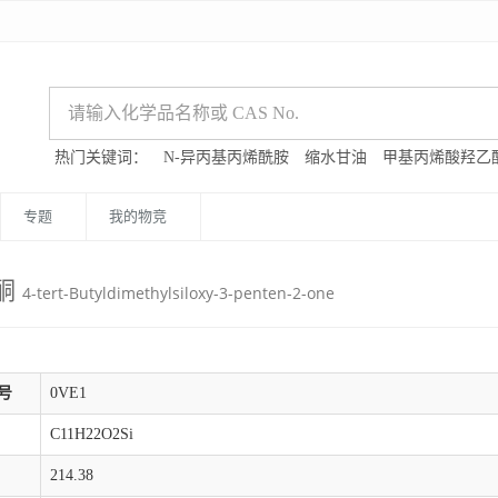
热门关键词：
N-异丙基丙烯酰胺
缩水甘油
甲基丙烯酸羟乙
专题
我的物竞
-酮
4-tert-Butyldimethylsiloxy-3-penten-2-one
号
0VE1
C11H22O2Si
214.38