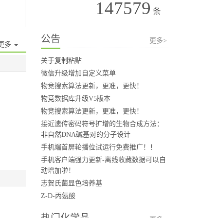
147579
条
公告
更多>
更多
关于复制粘贴
微信升级增加自定义菜单
物竞搜索算法更新，更准，更快！
物竞数据库升级V5版本
物竞搜索算法更新，更准，更快！
接近遗传密码符号扩增的生物合成方法：
非自然DNA碱基对的分子设计
手机端首屏轮播位试运行免费推广！！
手机客户端强力更新-离线收藏数据可以自
动增加啦！
志贺氏菌显色培养基
Z-D-丙氨酸
热门化学品