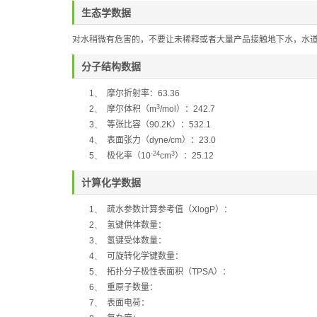
生态学数据
对水稍微有危害的，不要让未稀释或者大量产品接触地下水，水
分子结构数据
1、
摩尔折射率：
63.36
3
2、
摩尔体积（
m
/mol
）：
242.7
3、
等张比容（
90.2K
）：
532.1
4、
表面张力（
dyne/cm
）：
23.0
-24
3
5、
极化率
（
10
cm
）：
25.12
计算化学数据
1、
疏水参数计算参考值（
XlogP
）：
2、
氢键供体数量：
3、
氢键受体数量：
4、
可旋转化学键数量：
5、
拓扑分子极性表面积（
TPSA
）：
6、
重原子数量：
7、
表面电荷：