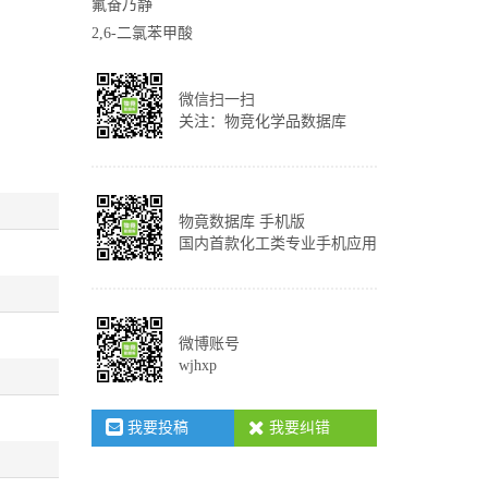
氟奋乃静
2,6-二氯苯甲酸
微信扫一扫
关注：物竞化学品数据库
物竟数据库 手机版
国内首款化工类专业手机应用
微博账号
wjhxp
我要投稿
我要纠错