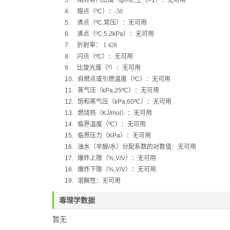
3.
相对蒸汽密度（
g/mL,
空气
=1
）：无可用
4.
熔点（
ºC
）：
-50
5.
沸点（
ºC,
常压）：无可用
6.
沸点（
ºC,5.2kPa
）：无可用
7.
折射率：
1.428
8.
闪点（
ºC
）：无可用
9.
比旋光度（
º
）：无可用
10.
自燃点或引燃温度（
ºC
）：无可用
11.
蒸气压（
kPa,25ºC
）：无可用
12.
饱和蒸气压（
kPa,60ºC
）：无可用
13.
燃烧热（
KJ/mol
）：无可用
14.
临界温度（
ºC
）：无可用
15.
临界压力（
KPa
）：无可用
16.
油水（辛醇
/
水）分配系数的对数值：无可用
17.
爆炸上限（
%,V/V
）：无可用
18.
爆炸下限（
%,V/V
）：无可用
19.
溶解性：无可用
毒理学数据
暂无