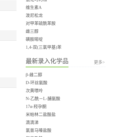
维生素A
泼尼松龙
对甲苯硫酰苯胺
雌三醇
磺胺嘧啶
1,4-双(三氯甲基)苯
最新录入化学品
更多>
β-雌二醇
D-环丝氨酸
次黄嘌呤
N-乙酰－L-脯氨酸
17α-羟孕酮
米帕林二盐酸盐
滴滴涕
氯普马嗪盐酸