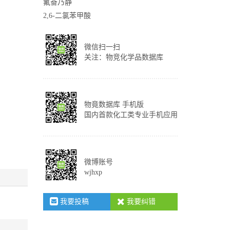
氟奋乃静
2,6-二氯苯甲酸
微信扫一扫
关注：物竞化学品数据库
物竟数据库 手机版
国内首款化工类专业手机应用
微博账号
wjhxp
我要投稿
我要纠错