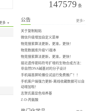
147579
条
公告
更多>
更多
关于复制粘贴
微信升级增加自定义菜单
物竞搜索算法更新，更准，更快！
物竞数据库升级V5版本
物竞搜索算法更新，更准，更快！
接近遗传密码符号扩增的生物合成方法：
非自然DNA碱基对的分子设计
手机端首屏轮播位试运行免费推广！！
手机客户端强力更新-离线收藏数据可以自
动增加啦！
志贺氏菌显色培养基
Z-D-丙氨酸
热门化学品