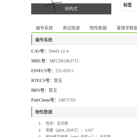
标签
结构式
编号系统
表征图谱
物性数据
毒理学数
编号系统
CAS号：
34443-12-4
MDL号：
MFCD01863715
EINECS号：
252-029-5
RTECS号：
暂无
BRN号：
暂无
PubChem号：
24873703
物性数据
1.
性状：无可用
2.
密度（
g/mL,25/4
℃
）：
0.927