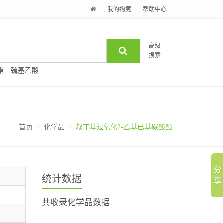
我的物竞
帮助中心
高级
搜索
酯
巯基乙酸
首页
化学品
叔丁基过氧化2-乙基已基碳酸酯
统计数据
共收录化学品数据