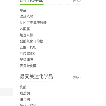
更多>
甲醛
巯基乙酸
N,N-二甲基甲酰胺
盐酸胍
地塞米松
醋酸氢化可的松
乙酸可的松
丝裂霉素C
奥芬澳胺
麦角骨化醇
最受关注化学品
更多>
乳酸
皮质酮
炔诺酮
氢化可的松