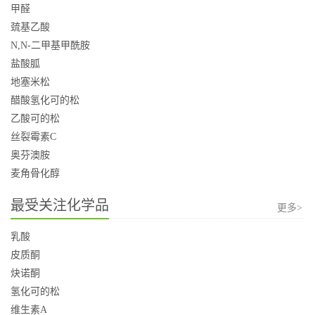
甲醛
巯基乙酸
N,N-二甲基甲酰胺
盐酸胍
地塞米松
醋酸氢化可的松
乙酸可的松
丝裂霉素C
奥芬澳胺
麦角骨化醇
最受关注化学品
更多>
乳酸
皮质酮
炔诺酮
氢化可的松
维生素A