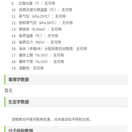
9.
比旋光度（
º
）：无可用
10.
自燃点或引燃温度（
ºC
）：无可用
11.
蒸气压（
kPa,25ºC
）：无可用
12.
饱和蒸气压（
kPa,60ºC
）：无可用
13.
燃烧热（
KJ/mol
）：无可用
14.
临界温度（
ºC
）：无可用
15.
临界压力（
KPa
）：无可用
16.
油水（辛醇
/
水）分配系数的对数值：无可用
17.
爆炸上限（
%,V/V
）：无可用
18.
爆炸下限（
%,V/V
）：无可用
19.
溶解性：无可用
毒理学数据
暂无
生态学数据
该物质对环境可能有危害，对水体应给予特别注意。
分子结构数据