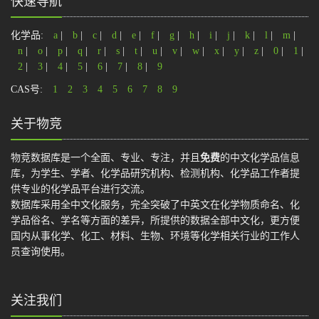
快速导航
化学品:
a
|
b
|
c
|
d
|
e
|
f
|
g
|
h
|
i
|
j
|
k
|
l
|
m
|
n
|
o
|
p
|
q
|
r
|
s
|
t
|
u
|
v
|
w
|
x
|
y
|
z
|
0
|
1
|
2
|
3
|
4
|
5
|
6
|
7
|
8
|
9
CAS号:
1
2
3
4
5
6
7
8
9
关于物竞
物竞数据库是一个全面、专业、专注，并且
免费
的中文化学品信息
库，为学生、学者、化学品研究机构、检测机构、化学品工作者提
供专业的化学品平台进行交流。
数据库采用全中文化服务，完全突破了中英文在化学物质命名、化
学品俗名、学名等方面的差异，所提供的数据全部中文化，更方便
国内从事化学、化工、材料、生物、环境等化学相关行业的工作人
员查询使用。
关注我们