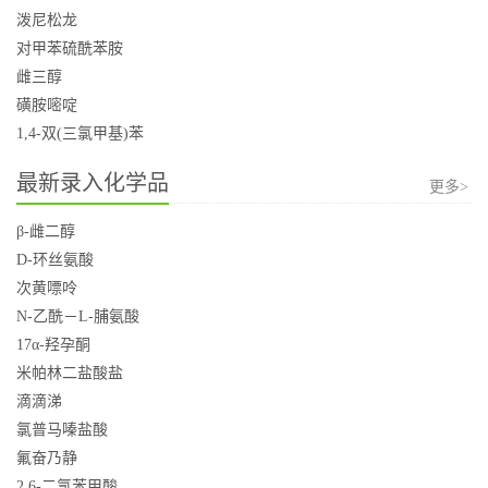
泼尼松龙
对甲苯硫酰苯胺
雌三醇
磺胺嘧啶
1,4-双(三氯甲基)苯
最新录入化学品
更多>
β-雌二醇
D-环丝氨酸
次黄嘌呤
N-乙酰－L-脯氨酸
17α-羟孕酮
米帕林二盐酸盐
滴滴涕
氯普马嗪盐酸
氟奋乃静
2,6-二氯苯甲酸