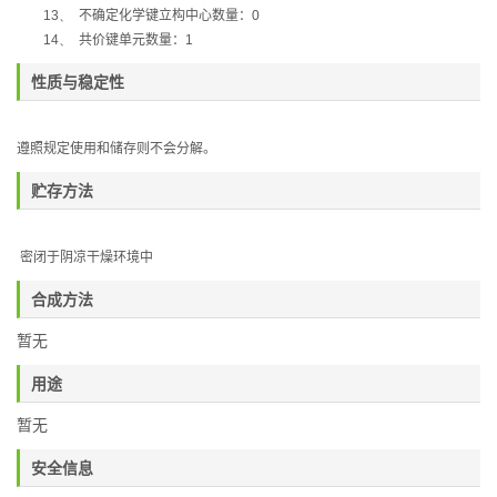
13、
不确定化学键立构中心数量：
0
14、
共价键单元数量：
1
性质与稳定性
遵照规定使用和储存则不会分解。
贮存方法
密闭于阴凉干燥环境中
合成方法
暂无
用途
暂无
安全信息