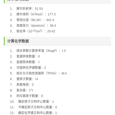
1、
摩尔折射率：
51.53
3
2、
摩尔体积（
m
/mol
）：
177.3
3、
等张比容（
90.2K
）：
441.4
4、
表面张力（
dyne/cm
）：
38.4
-24
3
5、
极化率
（
10
cm
）：
20.42
计算化学数据
1、
疏水参数计算参考值（
XlogP
）：1.9
2、
氢键供体数量：
0
3、
氢键受体数量：3
4、
可旋转化学键数量：
2
5、
拓扑分子极性表面积（
TPSA
）：46.6
6、
重原子数量：14
7、
表面电荷：
0
8、
复杂度：271
9、
同位素原子数量：
0
10、
确定原子立构中心数量：
1
11、
不确定原子立构中心数量：
0
12、
确定化学键立构中心数量：
1