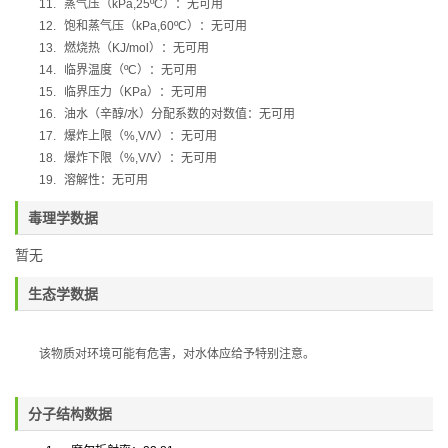
11.
蒸气压（
kPa,25ºC
）：无可用
12.
饱和蒸气压（
kPa,60ºC
）：无可用
13.
燃烧热（
KJ/mol
）：无可用
14.
临界温度（
ºC
）：无可用
15.
临界压力（
KPa
）：无可用
16.
油水（辛醇
/
水）分配系数的对数值：无可用
17.
爆炸上限（
%,V/V
）：无可用
18.
爆炸下限（
%,V/V
）：无可用
19.
溶解性：无可用
毒理学数据
暂无
生态学数据
该物质对环境可能有危害，对水体应给予特别注意。
分子结构数据