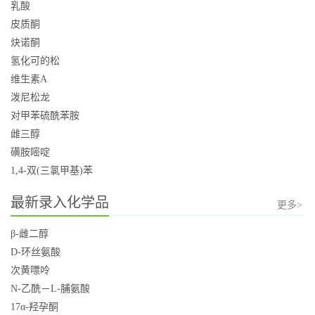
乳酸
皮质酮
炔诺酮
氢化可的松
维生素A
泼尼松龙
对甲苯硫酰苯胺
雌三醇
磺胺嘧啶
1,4-双(三氯甲基)苯
最新录入化学品
更多>
β-雌二醇
D-环丝氨酸
次黄嘌呤
N-乙酰－L-脯氨酸
17α-羟孕酮