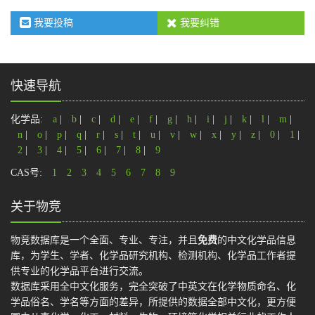
我要投稿
我要纠错
快速导航
化学品:
a
|
b
|
c
|
d
|
e
|
f
|
g
|
h
|
i
|
j
|
k
|
l
|
m
|
n
|
o
|
p
|
q
|
r
|
s
|
t
|
u
|
v
|
w
|
x
|
y
|
z
|
0
|
1
|
2
|
3
|
4
|
5
|
6
|
7
|
8
|
9
CAS号:
1
2
3
4
5
6
7
8
9
关于物竞
物竞数据库是一个全面、专业、专注，并且
免费
的中文化学品信息
库，为学生、学者、化学品研究机构、检测机构、化学品工作者提
供专业的化学品平台进行交流。
数据库采用全中文化服务，完全突破了中英文在化学物质命名、化
学品俗名、学名等方面的差异，所提供的数据全部中文化，更方便