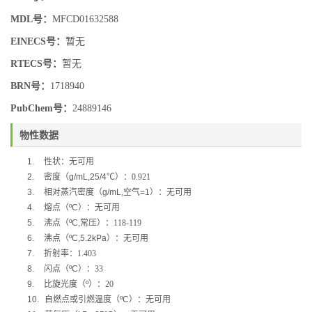
MDL号：
MFCD01632588
EINECS号：
暂无
RTECS号：
暂无
BRN号：
1718940
PubChem号：
24889146
物性数据
1.
性状：无可用
2.
密度（
g/mL,25/4
℃
）：0.921
3.
相对蒸汽密度（
g/mL,
空气
=1
）：无可用
4.
熔点（
ºC
）：无可用
5.
沸点（
ºC,
常压）：118-119
6.
沸点（
ºC,5.2kPa
）：无可用
7.
折射率：1.403
8.
闪点（
ºC
）：33
9.
比旋光度（
º
）：20
10.
自燃点或引燃温度（
ºC
）：无可用