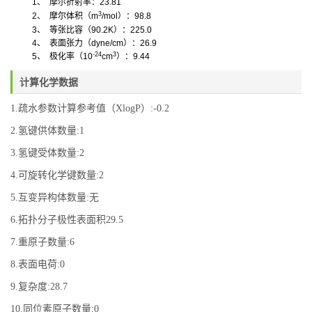
1
、
摩尔折射率：
23.81
3
2
、
摩尔体积
（
m
/mol
）
：
98.8
3
、
等张比容（
90.2K
）：
225.0
4
、
表面张力
（
dyne/cm
）
：
26.9
-24
3
5
、
极化率
（
10
cm
）
：
9.44
计算化学数据
1.疏水参数计算参考值（XlogP）:-0.2
2.氢键供体数量:1
3.氢键受体数量:2
4.可旋转化学键数量:2
5.互变异构体数量:无
6.拓扑分子极性表面积29.5
7.重原子数量:6
8.表面电荷:0
9.复杂度:28.7
10.同位素原子数量:0