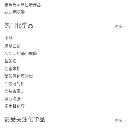
志贺氏菌显色培养基
Z-D-丙氨酸
热门化学品
更多>
甲醛
巯基乙酸
N,N-二甲基甲酰胺
盐酸胍
地塞米松
醋酸氢化可的松
乙酸可的松
丝裂霉素C
奥芬澳胺
麦角骨化醇
最受关注化学品
更多>