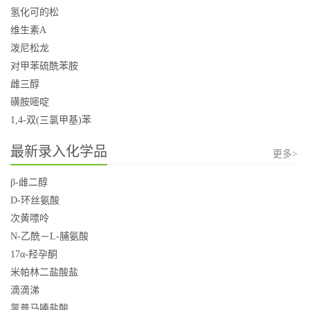
氢化可的松
维生素A
泼尼松龙
对甲苯硫酰苯胺
雌三醇
磺胺嘧啶
1,4-双(三氯甲基)苯
最新录入化学品
更多>
β-雌二醇
D-环丝氨酸
次黄嘌呤
N-乙酰－L-脯氨酸
17α-羟孕酮
米帕林二盐酸盐
滴滴涕
氯普马嗪盐酸