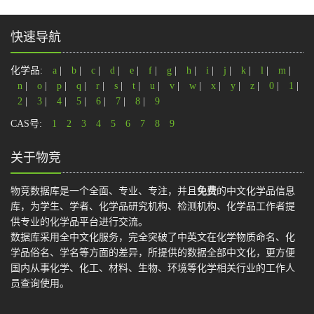
快速导航
化学品:
a
|
b
|
c
|
d
|
e
|
f
|
g
|
h
|
i
|
j
|
k
|
l
|
m
|
n
|
o
|
p
|
q
|
r
|
s
|
t
|
u
|
v
|
w
|
x
|
y
|
z
|
0
|
1
|
2
|
3
|
4
|
5
|
6
|
7
|
8
|
9
CAS号:
1
2
3
4
5
6
7
8
9
关于物竞
物竞数据库是一个全面、专业、专注，并且
免费
的中文化学品信息
库，为学生、学者、化学品研究机构、检测机构、化学品工作者提
供专业的化学品平台进行交流。
数据库采用全中文化服务，完全突破了中英文在化学物质命名、化
学品俗名、学名等方面的差异，所提供的数据全部中文化，更方便
国内从事化学、化工、材料、生物、环境等化学相关行业的工作人
员查询使用。