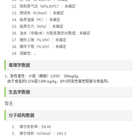
12.
饱和蒸气压（
kPa,60ºC
）：未确定
13.
燃烧热（
KJ/mol
）：未确定
14.
临界温度（
ºC
）：未确定
15.
临界压力（
KPa
）：未确定
16.
油水（辛醇
/
水）分配系数的对数值：未确定
17.
爆炸上限（
%,V/V
）：未确定
18.
爆炸下限（
%,V/V
）：未确定
19.
溶解性：。
毒理学数据
1
、急性毒性：小鼠（静脉）
LD50
：
560mg/kg
由于食盐的
LD50
是
3,000 mg/kg
，
BPA
的急性毒性程度与食盐同。
生态学数据
暂无
分子结构数据
1、
摩尔折射率：
59.40
3
2、
摩尔体积（
m
/mol
）：
191.2