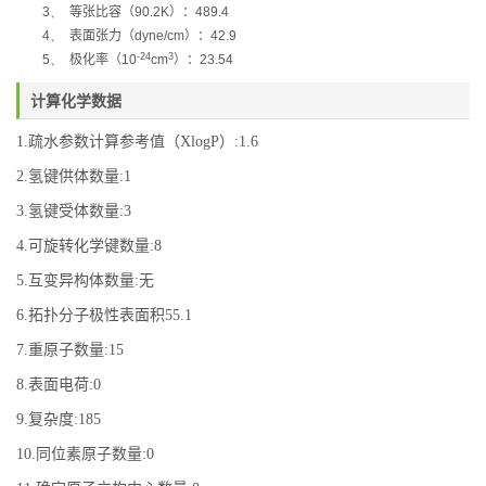
3、
等张比容（
90.2K
）：
489.4
4、
表面张力（
dyne/cm
）：
42.9
-24
3
5、
极化率
（
10
cm
）：
23.54
计算化学数据
1.疏水参数计算参考值（XlogP）:1.6
2.氢键供体数量:1
3.氢键受体数量:3
4.可旋转化学键数量:8
5.互变异构体数量:无
6.拓扑分子极性表面积55.1
7.重原子数量:15
8.表面电荷:0
9.复杂度:185
10.同位素原子数量:0