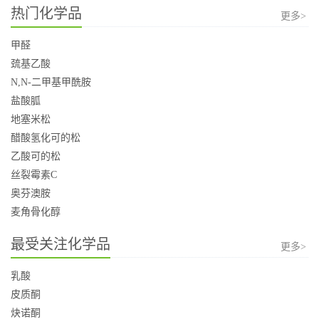
热门化学品
更多>
甲醛
巯基乙酸
N,N-二甲基甲酰胺
盐酸胍
地塞米松
醋酸氢化可的松
乙酸可的松
丝裂霉素C
奥芬澳胺
麦角骨化醇
最受关注化学品
更多>
乳酸
皮质酮
炔诺酮