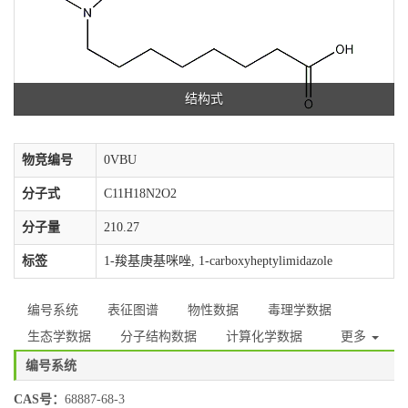
结构式
物竞编号
0VBU
分子式
C11H18N2O2
分子量
210.27
标签
1-羧基庚基咪唑, 1-carboxyheptylimidazole
编号系统
表征图谱
物性数据
毒理学数据
生态学数据
分子结构数据
计算化学数据
更多
编号系统
CAS号：
68887-68-3