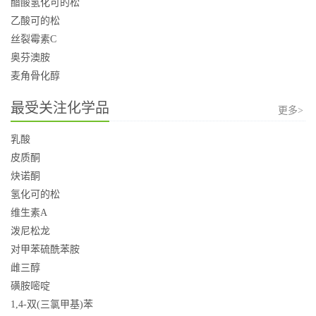
醋酸氢化可的松
乙酸可的松
丝裂霉素C
奥芬澳胺
麦角骨化醇
最受关注化学品
更多>
乳酸
皮质酮
炔诺酮
氢化可的松
维生素A
泼尼松龙
对甲苯硫酰苯胺
雌三醇
磺胺嘧啶
1,4-双(三氯甲基)苯