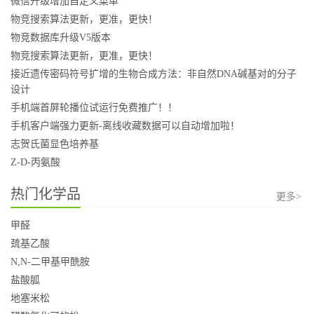
微信升级增加自定义菜单
物竞搜索算法更新，更准，更快！
物竞数据库升级V5版本
物竞搜索算法更新，更准，更快！
接近遗传密码符号扩增的生物合成方法：非自然DNA碱基对的分子
设计
手机端首屏轮播位试运行免费推广！！
手机客户端强力更新-离线收藏数据可以自动增加啦！
志贺氏菌显色培养基
Z-D-丙氨酸
热门化学品
更多>
甲醛
巯基乙酸
N,N-二甲基甲酰胺
盐酸胍
地塞米松