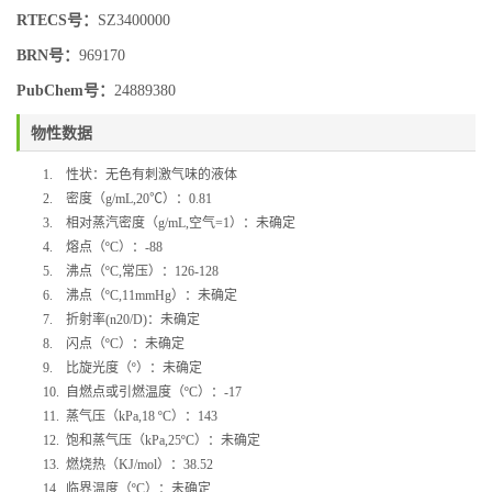
RTECS号：
SZ3400000
BRN号：
969170
PubChem号：
24889380
物性数据
1.
性状：无色有刺激气味的液体
2.
密度（
g/mL,20
℃
）：
0.81
3.
相对蒸汽密度（
g/mL,
空气
=1
）：未确定
4.
熔点（
ºC
）：
-88
5.
沸点（
ºC,
常压）：
126-128
6.
沸点（
ºC,11mmHg
）：未确定
7.
折射率
(n20/D)
：未确定
8.
闪点（
ºC
）：未确定
9.
比旋光度（
º
）：未确定
10.
自燃点或引燃温度（
ºC
）：
-17
11.
蒸气压（
kPa,18 ºC
）：
143
12.
饱和蒸气压（
kPa,25ºC
）：未确定
13.
燃烧热（
KJ/mol
）：
38.52
14.
临界温度（
ºC
）：未确定