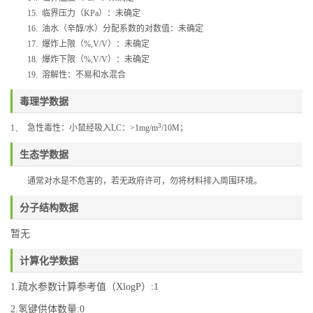
15.
临界压力（
KPa
）：未确定
16.
油水（辛醇
/
水）分配系数的对数值：未确定
17.
爆炸上限（
%,V/V
）：未确定
18.
爆炸下限（
%,V/V
）：未确定
19.
溶解性：不易和水混合
毒理学数据
3
1、
急性毒性：小鼠经吸入
LC
：
>1mg/m
/10M
；
生态学数据
通常对水是不危害的，若无政府许可，勿将材料排入周围环境。
分子结构数据
暂无
计算化学数据
1.疏水参数计算参考值（XlogP）:1
2.氢键供体数量:0