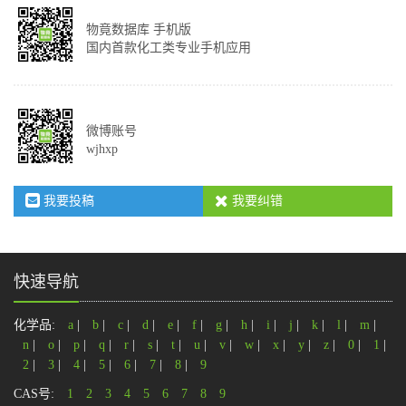
物竟数据库 手机版
国内首款化工类专业手机应用
微博账号
wjhxp
我要投稿
我要纠错
快速导航
化学品:
a
|
b
|
c
|
d
|
e
|
f
|
g
|
h
|
i
|
j
|
k
|
l
|
m
|
n
|
o
|
p
|
q
|
r
|
s
|
t
|
u
|
v
|
w
|
x
|
y
|
z
|
0
|
1
|
2
|
3
|
4
|
5
|
6
|
7
|
8
|
9
CAS号:
1
2
3
4
5
6
7
8
9