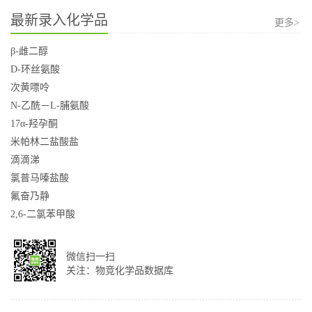
最新录入化学品
更多>
β-雌二醇
D-环丝氨酸
次黄嘌呤
N-乙酰－L-脯氨酸
17α-羟孕酮
米帕林二盐酸盐
滴滴涕
氯普马嗪盐酸
氟奋乃静
2,6-二氯苯甲酸
微信扫一扫
关注：物竞化学品数据库